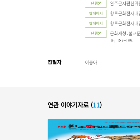
완주군지편찬위원회,
단행본
향토문화전자대전, 
웹페이지
향토문화전자대전, 
웹페이지
문화재청․불교문화
단행본
16, 187~189.
집필자
이동아
연관 이야기자료 (
11
)