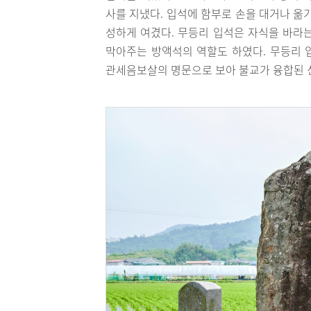
사를 지냈다. 입석에 함부로 손을 대거나 옮
성하게 여겼다. 무등리 입석은 자식을 바라
막아주는 방액석의 역할도 하였다. 무등리
관세음보살의 명문으로 보아 불교가 융합된 