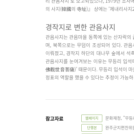
리 관음사지’로 보고되었으나, 1979년 조사
의 사지(韓國의 寺址)』 상에는 ‘제내리사지2
경작지로 변한 관음사지
관음사지는 관음마을 동쪽에 있는 산자락의 
며, 북쪽으로는 무덤이 조성되어 있다. 관
이뤄졌고, 경작지 하단의 대나무 숲에서 석
관음사지를 눈여겨보는 이유는 무등리 입석
佛觀世音菩薩)’ 때문이다. 무등리 입석이 마
정표의 역할을 했을 수 있다는 추정이 가능하
참고자료
문화재청, "무등리입
웹페이지
완주군지편찬위원회,
단행본