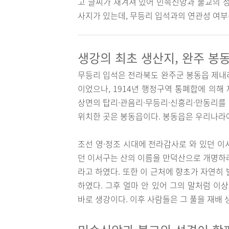
고 글씨가 새겨져 있어 민속신앙과 불교의 성
사지가 있는데, 무등리 입석과의 연관성 여부
생강의 최초 생산지, 완주 봉
무등리 입석은 전라북도 완주군 봉동읍 제내리
이었으나, 1914년 행정구역 통폐합에 의해
상면의 탑리·관음리·무등리·신흥리·만동리를
위치한 곳은 봉동읍이다. 봉동읍은 우리나라
조선 영·정조 시대에 전라감사로 와 있던 이
던 이서구는 산의 이름을 만덕산으로 개명하라
라고 하였다. 또한 이 근처에 향초가 자연히
하였다. 그후 얼마 안 있어 그의 말처럼 이
바로 생강이다. 이후 사람들은 그 풀을 재배