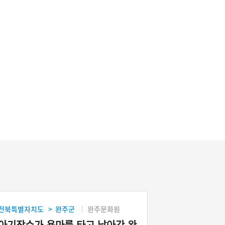
전북특별자치도
완주군
완주문화원
>
아기장수가 용마를 타고 날아간 완