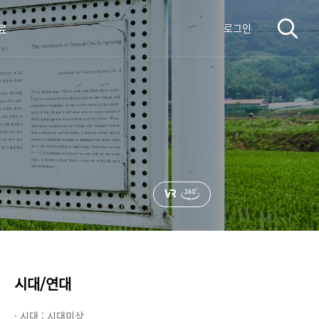
료
로그인
시대/연대
· 시대 :
시대미상