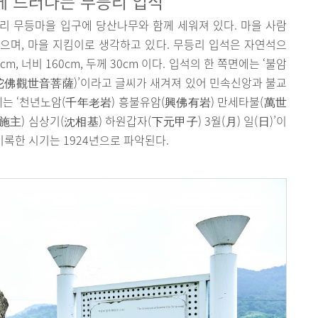
께 드러나는 무등리 입석
리 무등마을 입구에 당산나무와 함께 세워져 있다. 마을 사람
으며, 마을 지킴이로 생각하고 있다. 무등리 입석은 자연석으
m, 너비 160cm, 두께 30cm 이다. 입석의 한 쪽면에는 ‘불암
陀佛觀世音菩薩)’이라고 글씨가 새겨져 있어 민속신앙과 불교
에는 ‘천년노암(千年老岩) 흥불유암(興佛有岩) 만세타불(萬世
施主) 심상기(沈相基) 하원갑자(下元甲子) 3월(月) 일(日)’이
기록한 시기는 1924년으로 파악된다.