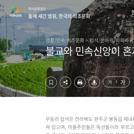
컨
하
역사문화유산
텐
단
돌에 새긴 염원, 한국의 석조문화
츠
영
영
역
역
바
바
로
생활/민속 석조문화 > 입석/선바위/미륵바위
로
가
불교와 민속신앙이 혼
가
기
기
가
가
무등리 입석은 전라북도 완주군 봉동읍 제내리
져 있으며, 마을주민들은 독선돌이라 부르고