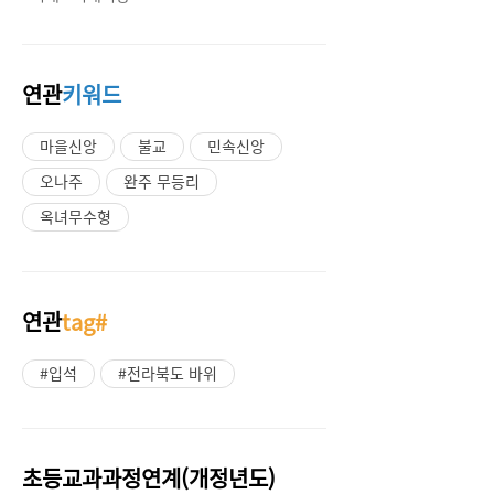
연관
키워드
마을신앙
불교
민속신앙
오나주
완주 무등리
옥녀무수형
연관
tag#
#입석
#전라북도 바위
초등교과과정연계(개정년도)