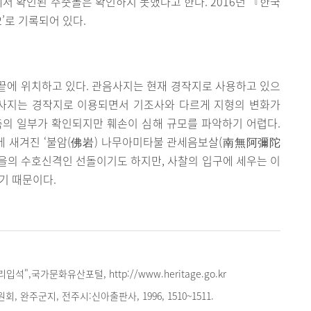
에서 확인된 주춧돌은 확인하지 못했다고 한다. 2016년 『한국
’로 기록되어 있다.
끝에 위치하고 있다. 관음사지는 현재 경작지로 사용하고 있으
음사지는 경작지로 이용되면서 기조사와 다르게 지형의 변화가
축의 일부가 확인되지만 훼손이 심해 규모를 파악하기 어렵다.
에 새겨진 ‘불암(佛岩) 나무아미타불 관세음보살(南無阿彌陀
을의 수호신격인 선돌이기도 하지만, 사찰의 입구에 세우는 이
기 때문이다.
석",국가문화유산포털, http://www.heritage.go.kr
 완주군지, 전주시:신아출판사, 1996, 1510~1511.