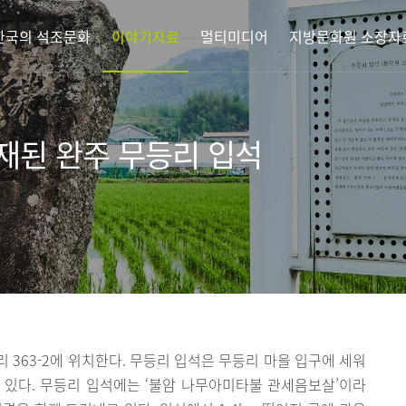
한국의 석조문화
이야기자료
멀티미디어
지방문화원 소장자
재된 완주 무등리 입석
 363-2에 위치한다. 무등리 입석은 무등리 마을 입구에 세워
 있다. 무등리 입석에는 ‘불암 나무아미타불 관세음보살’이라