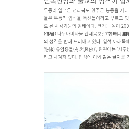
민속신앙과 불교의 성격이 함
무등리 입석은 전라북도 완주군 봉동읍 제내
들은 무등리 입석을 독선돌이라고 부르고 있
로 된 사각기둥의 형태이다. 크기는 높이 200c
(佛岩) 나무아미타불 관세음보살(南無阿彌
의 성격을 함께 드러내고 있다. 입석 아래쪽
陀佛) 유암흥불(有岩興佛)’, 왼편에는 ‘시주(
라고 새겨져 있다. 입석에 이와 같은 글자를 