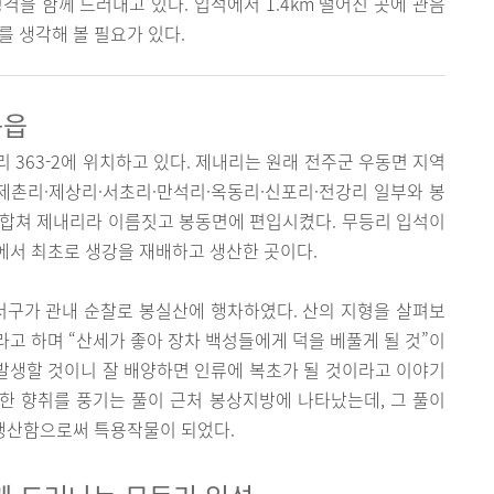
격을 함께 드러내고 있다. 입석에서 1.4km 떨어진 곳에 관음
를 생각해 볼 필요가 있다.
동읍
 363-2에 위치하고 있다. 제내리는 원래 전주군 우동면 지역
 제촌리·제상리·서초리·만석리·옥동리·신포리·전강리 일부와 봉
 합쳐 제내리라 이름짓고 봉동면에 편입시켰다. 무등리 입석이
에서 최초로 생강을 재배하고 생산한 곳이다.
서구가 관내 순찰로 봉실산에 행차하였다. 산의 지형을 살펴보
고 하며 “산세가 좋아 장차 백성들에게 덕을 베풀게 될 것”이
 발생할 것이니 잘 배양하면 인류에 복초가 될 것이라고 이야기
상한 향취를 풍기는 풀이 근처 봉상지방에 나타났는데, 그 풀이
 생산함으로써 특용작물이 되었다.