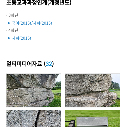
초등교과과정연계(개정년도)
· 3학년
국어(2015)/사회(2015)
▶
· 4학년
사회(2015)
▶
멀티미디어자료 (
32
)