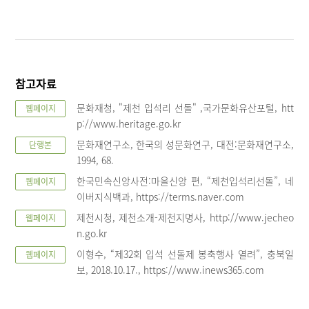
참고자료
문화재청, "제천 입석리 선돌" ,국가문화유산포털, htt
웹페이지
p://www.heritage.go.kr
문화재연구소, 한국의 성문화연구, 대전:문화재연구소,
단행본
1994, 68.
한국민속신앙사전:마을신앙 편, “제천입석리선돌”, 네
웹페이지
이버지식백과, https://terms.naver.com
제천시청, 제천소개-제천지명사, http://www.jecheo
웹페이지
n.go.kr
이형수, “제32회 입석 선돌제 봉축행사 열려”, 충북일
웹페이지
보, 2018.10.17., https://www.inews365.com