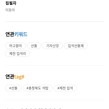
집필자
이동아
연관
키워드
마고할미
선돌
기자신앙
입석선돌제
제천 입석리
연관
tag#
#선돌
#충청북도 석탑
#제천 입석