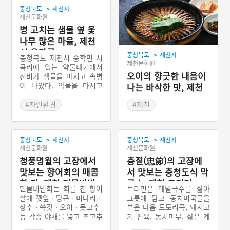
>
충청북도
제천시
제천문화원
병 고치는 샘물 옆 옻
나무 많은 마을, 제천
시 옻마루
>
충청북도
제천시
충청북도 제천시 송학면 시
제천문화원
곡리에 있는 약물내기에서
오이의 향긋한 내음이
선비가 샘물을 마시고 속병
이 나았다. 약물을 마시고
나는 바삭한 맛, 제천
속병을 고쳤다는 소문은 널
빙어튀김
리 퍼져 많은 사람이 모여들
#자연환경
#제천
었다. 약물을 먹으러 오는
#충청북도 지명유래
#제천가볼만한곳
사람들이 많다보니 자연 장
#충청북도 별미
사하는 사람들이 모이게 되
>
>
충청북도
제천시
충청북도
제천시
어 마을이 형성되었다. 약물
제천문화원
제천문화원
내기 약수터 근방에 옻나무
가 많았으므로 마을 이름을
청풍명월의 고장에서
충절(忠節)의 고장에
옻마루라 했다.
맛보는 향어회의 매콤
서 맛보는 충청도식 막
한 맛, 제천 민물비빔
국수, 제천 토리면
민물비빔회는 회를 친 향어
토리면은 메밀국수를 삶아
회
살에 깻잎ㆍ당근ㆍ미나리ㆍ
그릇에 담고 동치미국물을
상추ㆍ쑥갓ㆍ오이ㆍ풋고추
부은 다음 도토리묵, 돼지고
등 각종 야채를 넣고 초고추
기 편육, 동치미무, 삶은 계
장 양념으로 골고루 버무린
란 등을 얹어낸 충청북도 제