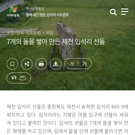
컨
하
역사문화유산
텐
단
돌에 새긴 염원, 한국의 석조문화
츠
영
영
역
역
바
생활/민속 석조문화 > 석탑
바
로
7개의 돌을 쌓아 만든 제천 입석리 선돌
로
가
가
기
기
가
가
제천 입석리 선돌은 충청북도 제천시 송학면 입석리 665-3에
위치하고 있다. 입석리라는 지명은 마을 입구에 선돌이 세워
져 있다고 붙여진 것이다. 입석리 선돌은 7개의 돌을 쌓아 만
든 형태를 하고 있으며, 길에서 돌을 던져 선돌에 올라가면 아