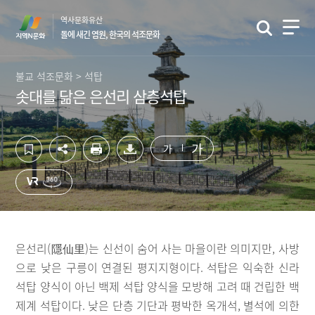
컨
하
역사문화유산
텐
단
돌에 새긴 염원, 한국의 석조문화
츠
영
영
역
역
바
불교 석조문화 > 석탑
바
로
솟대를 닮은 은선리 삼층석탑
로
가
가
기
기
가
가
은선리(隱仙里)는 신선이 숨어 사는 마을이란 의미지만, 사방
으로 낮은 구릉이 연결된 평지지형이다. 석탑은 익숙한 신라
석탑 양식이 아닌 백제 석탑 양식을 모방해 고려 때 건립한 백
제계 석탑이다. 낮은 단층 기단과 평박한 옥개석, 별석에 의한