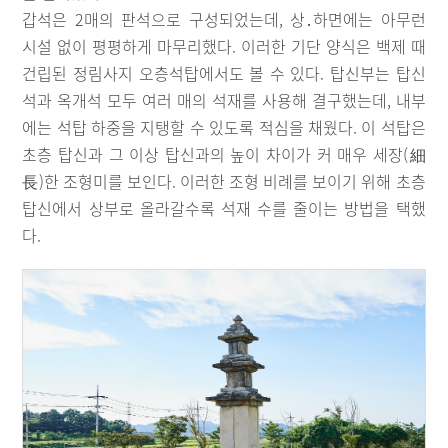
갑석은 2매의 판석으로 구성되었는데, 상․하면에는 아무런
시설 없이 평평하게 마무리했다. 이러한 기단 양식은 백제 때
건립된 정림사지 오층석탑에서도 볼 수 있다. 탑신부는 탑신
석과 옥개석 모두 여러 매의 석재를 사용해 결구했는데, 내부
에는 석탑 하중을 지탱할 수 있도록 적심을 채웠다. 이 석탑은
초층 탑신과 그 이상 탑신과의 높이 차이가 커 매우 세장(細
長)한 조형미를 보인다. 이러한 조형 비례를 보이기 위해 초층
탑신에서 상부로 올라갈수록 석재 수를 줄이는 방법을 택했
다.