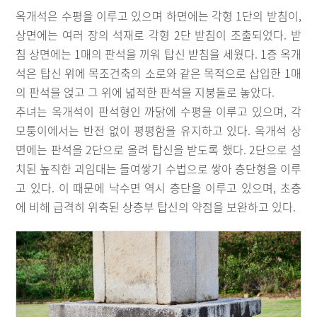
옥개석은 수평을 이루고 있으며 하면에는 각형 1단의 받침이,
상면에는 여러 장의 석재로 각형 2단 받침이 조출되었다. 받
침 상면에는 1매의 판석을 끼워 탑신 받침을 세웠다. 1층 옥개
석은 탑신 위에 목조건축의 소로와 같은 목적으로 삽입한 1매
의 판석을 얹고 그 위에 넓적한 판석을 지붕돌로 놓았다.
추녀는 옥개석이 판석형인 까닭에 수평을 이루고 있으며, 각
모퉁이에서는 반전 없이 평평함을 유지하고 있다. 옥개석 상
면에는 판석을 2단으로 올려 탑신을 받도록 했다. 2단으로 설
치된 높직한 괴임대는 들여쌓기 수법으로 쌓아 층단형을 이루
고 있다. 이 때문에 낙수면 역시 층단을 이루고 있으며, 초층
에 비해 급격히 위축된 상층부 탑신의 약점을 보완하고 있다.