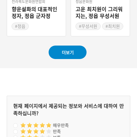
전라북도문화원연합회
정읍문화원
향운설화의 대표적인
고운 최치원이 그리워
정자, 정읍 군자정
지는, 정읍 무성서원
현가루
#정읍
#무성서원
#최치원
#전라북도 누정
#정읍
#정읍가볼만한곳
#유네스코 세계유산
#유네스코 세계유산 한국
더보기
의 서원
#전라북도 누정
#정읍가볼만한곳
현재 페이지에서 제공되는 정보와 서비스에 대하여 만
족하십니까?
매우만족
만족