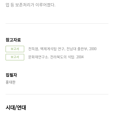
업 등 보존처리가 이루어졌다.
참고자료
천득염, 백제계석탑 연구, 전남대 출판부, 2000
보고서
문화재연구소. 전라북도의 석탑. 2004
보고서
집필자
홍대한
시대/연대