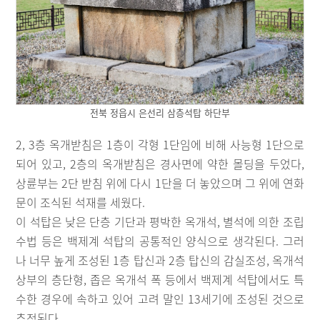
전북 정읍시 은선리 삼층석탑 하단부
2, 3층 옥개받침은 1층이 각형 1단임에 비해 사능형 1단으로
되어 있고, 2층의 옥개받침은 경사면에 약한 몰딩을 두었다,
상륜부는 2단 받침 위에 다시 1단을 더 놓았으며 그 위에 연화
문이 조식된 석재를 세웠다.
이 석탑은 낮은 단층 기단과 평박한 옥개석, 별석에 의한 조립
수법 등은 백제계 석탑의 공통적인 양식으로 생각된다. 그러
나 너무 높게 조성된 1층 탑신과 2층 탑신의 감실조성, 옥개석
상부의 층단형, 좁은 옥개석 폭 등에서 백제계 석탑에서도 특
수한 경우에 속하고 있어 고려 말인 13세기에 조성된 것으로
추정된다.