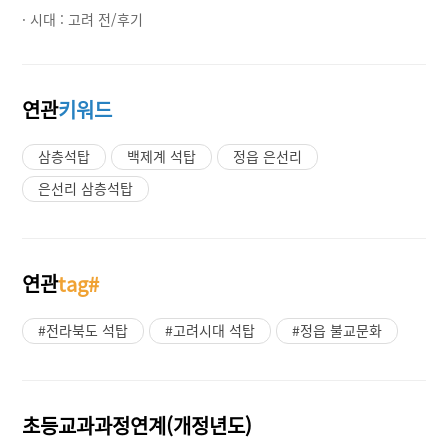
· 시대 :
고려 전/후기
연관
키워드
삼층석탑
백제계 석탑
정읍 은선리
은선리 삼층석탑
연관
tag#
#전라북도 석탑
#고려시대 석탑
#정읍 불교문화
초등교과과정연계(개정년도)