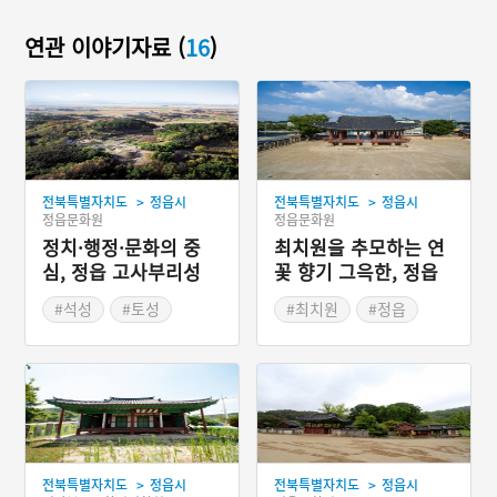
연관 이야기자료 (
16
)
>
>
전북특별자치도
정읍시
전북특별자치도
정읍시
정읍문화원
정읍문화원
정치·행정·문화의 중
최치원을 추모하는 연
심, 정읍 고사부리성
꽃 향기 그윽한, 정읍
피향정
#석성
#토성
#최치원
#정읍
#보물
#전라북도 누정
#정읍가볼만한곳
>
>
전북특별자치도
정읍시
전북특별자치도
정읍시