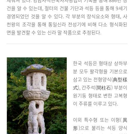
세워져 있다. 영암사적연국사자광탑비 기록을 통해 886년 창
건을 알 수 있는데, 절터의 건물 기단과 석등 등을 통해 9세기
경영되었던 것을 알 수 있다. 각 부분의 장식요소와 형태, 사
천왕의 조각을 통해 통일신라 전성기에 비해 다소 형식화된
면을 발견할 수 있는 신라 말 작품으로 추정된다.
한국 석등은 형태상 상하부
분 모두 팔각형을 기본으로
삼고 있는 전형양식(典型樣
式), 간주석(間柱石) 부분이
원기둥 형태로 변한 고복형
이 주류를 이루고 있다.
이외 특수형 또는 이형(異
形)으로 불리는 석등 양식