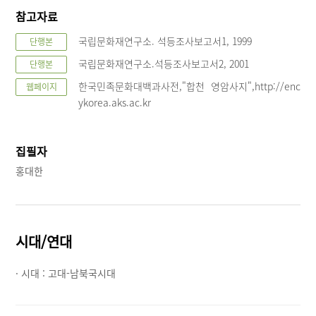
참고자료
국립문화재연구소. 석등조사보고서1, 1999
단행본
국립문화재연구소.석등조사보고서2, 2001
단행본
한국민족문화대백과사전,"합천 영암사지",http://enc
웹페이지
ykorea.aks.ac.kr
집필자
홍대한
시대/연대
· 시대 :
고대-남북국시대