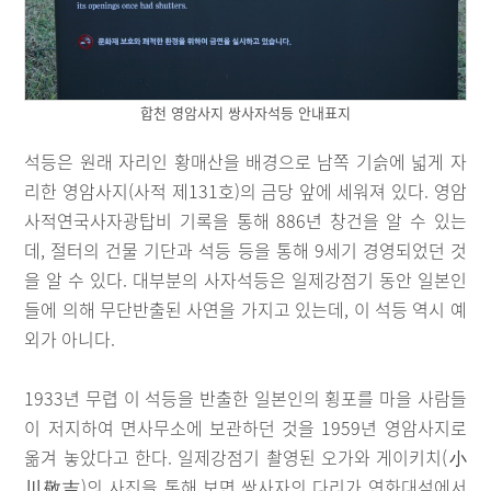
합천 영암사지 쌍사자석등 안내표지
석등은 원래 자리인 황매산을 배경으로 남쪽 기슭에 넓게 자
리한 영암사지(사적 제131호)의 금당 앞에 세워져 있다. 영암
사적연국사자광탑비 기록을 통해 886년 창건을 알 수 있는
데, 절터의 건물 기단과 석등 등을 통해 9세기 경영되었던 것
을 알 수 있다. 대부분의 사자석등은 일제강점기 동안 일본인
들에 의해 무단반출된 사연을 가지고 있는데, 이 석등 역시 예
외가 아니다.
1933년 무렵 이 석등을 반출한 일본인의 횡포를 마을 사람들
이 저지하여 면사무소에 보관하던 것을 1959년 영암사지로
옮겨 놓았다고 한다. 일제강점기 촬영된 오가와 게이키치(小
川敬吉)의 사진을 통해 보면 쌍사자의 다리가 연화대석에서