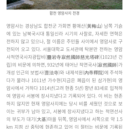
합천 영암사지 전경
영암사는 경상남도 합천군 가회면 황매산(黃梅山) 남쪽 기슭
에 있는 남북국시대 통일신라 시기의 사찰로, 자세한 연혁은
전하지 않고 있으나, 절 이름은 주민들 사이에서 영암사로 구
전되어 오고 있다. 서울대학교 도서관에 탁본만 전하는 영암
사적연국사자광탑비(靈岩寺寂然國師慈光塔碑)(1023년 건
립)의 비문에 의하면, 932년에 태어난 적연국사(寂然國師)가
개성 인근의 보법사(普法寺)와 내제석원(內帝釋院)에 주석하
다가 물러나 1011년 가수현(지금은 폐읍이 된 삼가현)의 영
암사에서 거하다 1014년(고려 현종 5년) 향년 83세로 입적하
여 영암사 서봉에 장사지냈다고 기록되어 있다. 이 비는 현존
하지 않지만 현재 영암사지에는 당시 비를 세웠던 것으로 보
이는 귀부가 남아 있고, 서봉에 장사지냈다고 하는 적연선사
의 부도가 대기(大基)마을 뒤쪽, 영암사에서 서쪽으로 약 1.5
km 지점 산 중턱에 현존하고 있어 이 절터는 비문에 기록된