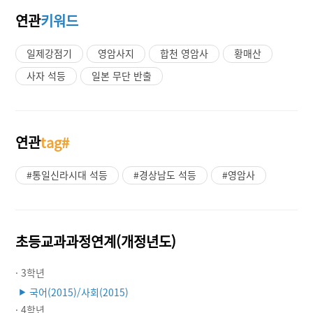
연관
키워드
일제강점기
영암사지
합천 영암사
황매산
사자 석등
일본 무단 반출
연관
tag#
#통일신라시대 석등
#경상남도 석등
#영암사
초등교과과정연계(개정년도)
· 3학년
국어(2015)/사회(2015)
▶
· 4학년