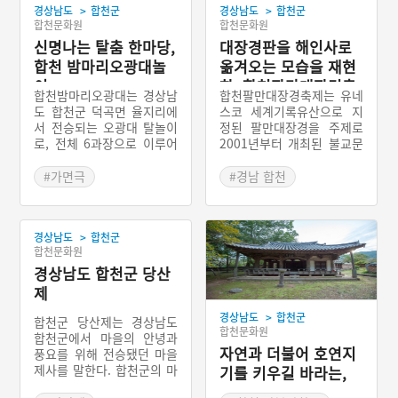
>
>
경상남도
합천군
경상남도
합천군
합천문화원
합천문화원
신명나는 탈춤 한마당,
대장경판을 해인사로
합천 밤마리오광대놀
옮겨오는 모습을 재현
이
한, 합천팔만대장경축
합천밤마리오광대는 경상남
합천팔만대장경축제는 유네
제
도 합천군 덕곡면 율지리에
스코 세계기록유산으로 지
서 전승되는 오광대 탈놀이
정된 팔만대장경을 주제로
로, 전체 6과장으로 이루어
2001년부터 개최된 불교문
져 있다. 이 놀이는 낙동강
화 축제이다. 합천팔만대장
수로교역 중심지이며 대광
경축제에서는 특별행사로 6
#가면극
#경남 합천
대패 근거지인 밤마리(율지
00여 년 전 대장경판을 강
#경상남도 민속놀이
#봄나들이
#봄축제
리)에서 정월대보름 놀이로
화도 선원사에서 합천군 해
#경상남도 축제
전승되다가 1920년대 중단
인사로 옮겨오는 모습을 재
>
경상남도
합천군
되었다. 이것을 1990년대
현한 이운행사가 열린다.
합천문화원
초반에 복원하여 현재 ‘합천
밤마리오광대보존회’ 중심
경상남도 합천군 당산
으로 전승하고 있다.
제
>
경상남도
합천군
합천군 당산제는 경상남도
합천문화원
합천군에서 마을의 안녕과
자연과 더불어 호연지
풍요를 위해 전승됐던 마을
제사를 말한다. 합천군의 마
기를 키우길 바라는,
을신앙은 당산제와 산신제
합천 호연정