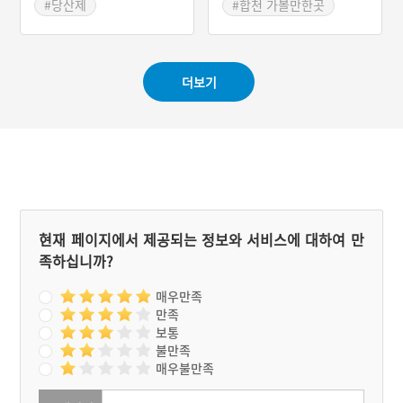
라는 이름을 주로 사용하고
#당산제
#합천 가볼만한곳
음력 14일 저녁이나 15일
#경상남도 마을이야기
#경남 합천
새벽에 드린다. 현재는 산업
#합천의 누정
화의 영향으로 합천군에 있
는 15개 마을신앙 중 절반
#경상남도 누정
더보기
정도의 마을에서만 마을신
앙이 전승되고 있다.
현재 페이지에서 제공되는 정보와 서비스에 대하여 만
족하십니까?
매우만족
만족
보통
불만족
매우불만족