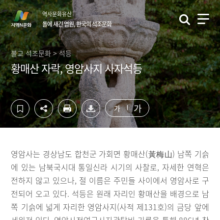
컨
하
역사문화유산
텐
단
돌에 새긴 염원, 한국의 석조문화
츠
영
영
역
역
바
불교 석조문화 > 석등
바
로
황매산 자락, 영암사지 사자석등
로
가
가
기
기
가
가
영암사는 경상남도 합천군 가회면 황매산(黃梅山) 남쪽 기슭
에 있는 남북국시대 통일신라 시기의 사찰로, 자세한 연혁은
전하지 않고 있으나, 절 이름은 주민들 사이에서 영암사로 구
전되어 오고 있다. 석등은 원래 자리인 황매산을 배경으로 남
쪽 기슭에 넓게 자리한 영암사지(사적 제131호)의 금당 앞에