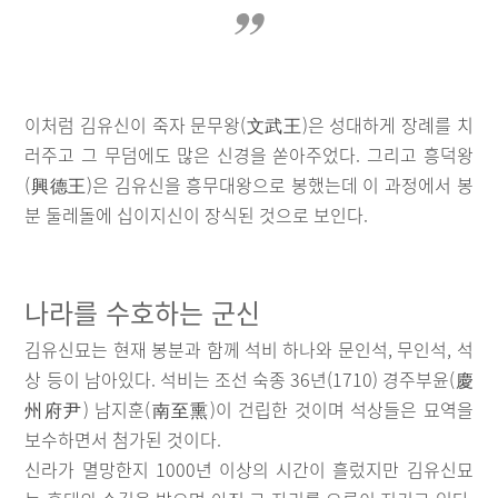
이처럼 김유신이 죽자 문무왕(文武王)은 성대하게 장례를 치
러주고 그 무덤에도 많은 신경을 쏟아주었다. 그리고 흥덕왕
(興德王)은 김유신을 흥무대왕으로 봉했는데 이 과정에서 봉
분 둘레돌에 십이지신이 장식된 것으로 보인다.
나라를 수호하는 군신
김유신묘는 현재 봉분과 함께 석비 하나와 문인석, 무인석, 석
상 등이 남아있다. 석비는 조선 숙종 36년(1710) 경주부윤(慶
州府尹) 남지훈(南至熏)이 건립한 것이며 석상들은 묘역을
보수하면서 첨가된 것이다.
신라가 멸망한지 1000년 이상의 시간이 흘렀지만 김유신묘