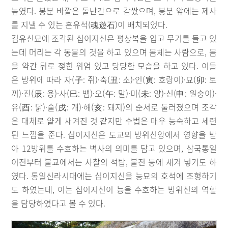
높였다. 봉분 바깥은 돌난간으로 감쌌으며, 봉분 앞에는 제사
를 지낼 수 있는 혼유석(魂遊石)이 배치되었다.
김유신묘에 조각된 십이지신은 평상복을 입고 무기를 들고 있
는데 머리는 각 동물의 것을 하고 있으며 몸체는 사람으로, 몸
을 약간 뒤로 젖힌 위엄 있고 당당한 모습을 하고 있다. 이들
은 방위에 따라 자(子: 쥐)·축(丑: 소)·인(寅: 호랑이)·묘(卯: 토
끼)·진(辰: 용)·사(巳: 뱀)·오(午: 말)·미(未: 양)·신(申: 원숭이)·
유(酉: 닭)·술(戌: 개)·해(亥: 돼지)의 순서로 둘러졌으며 조각
은 대체로 얕게 새겨진 것 같지만 수법은 매우 능숙하고 세련
된 느낌을 준다. 십이지신은 도교의 방위신앙에서 영향을 받
아 12방위를 수호하는 벽사의 의미를 담고 있으며, 삼국통일
이전부터 불교에서는 사찰의 석탑, 불전 등에 새겨 넣기도 하
였다. 통일신라시대에는 십이지신을 능묘의 호석에 조형하기
도 하였는데, 이는 십이지신이 능을 수호하는 방위신의 역할
을 담당하였다고 볼 수 있다.