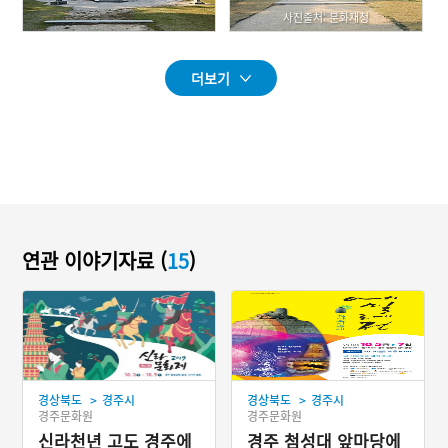
사진출처: 문화재청
더보기
연관 이야기자료 (
15
)
>
>
경상북도
경주시
경상북도
경주시
경주문화원
경주문화원
신라천년 고도 경주에
경주 첨성대 앞마당에