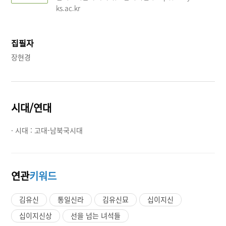
ks.ac.kr
집필자
장현경
시대/연대
· 시대 :
고대-남북국시대
연관
키워드
김유신
통일신라
김유신묘
십이지신
십이지신상
선을 넘는 녀석들