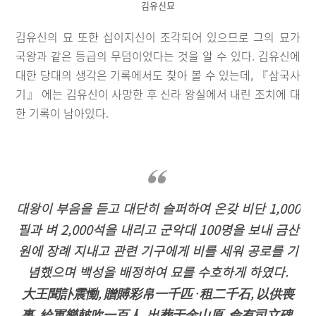
김유신묘
김유신의 묘 또한 십이지신이 조각되어 있으므로 그의 묘가
국왕과 같은 등급의 무덤이었다는 것을 알 수 있다. 김유신에
대한 당대의 생각은 기록에서도 찾아 볼 수 있는데, 『삼국사
기』 에는 김유신이 사망한 후 신라 왕실에서 내린 조치에 대
한 기록이 남아있다.
대왕이 부음을 듣고 대단히 슬퍼하여 온갖 비단 1,000
필과 벼 2,000석을 내리고 군악대 100명을 보내 금산
원에 장례 지내고 관련 기구에게 비를 세워 공로를 기
념했으며 백성을 배정하여 묘를 수호하게 하였다.
大王聞訃震慟, 贈賻彩帛一千匹·租二千石, 以供喪
事, 給軍樂皷吹一百人. 出葬于金山原, 命有司立碑,