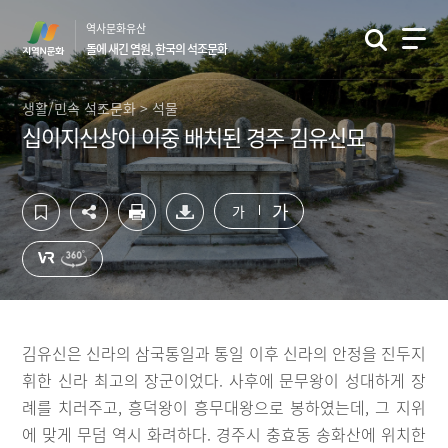
컨
하
역사문화유산
텐
단
돌에 새긴 염원, 한국의 석조문화
츠
영
영
역
역
바
생활/민속 석조문화 > 석물
바
로
십이지신상이 이중 배치된 경주 김유신묘
로
가
가
기
기
가
가
김유신은 신라의 삼국통일과 통일 이후 신라의 안정을 진두지
휘한 신라 최고의 장군이었다. 사후에 문무왕이 성대하게 장
례를 치러주고, 흥덕왕이 흥무대왕으로 봉하였는데, 그 지위
에 맞게 무덤 역시 화려하다. 경주시 충효동 송화산에 위치한