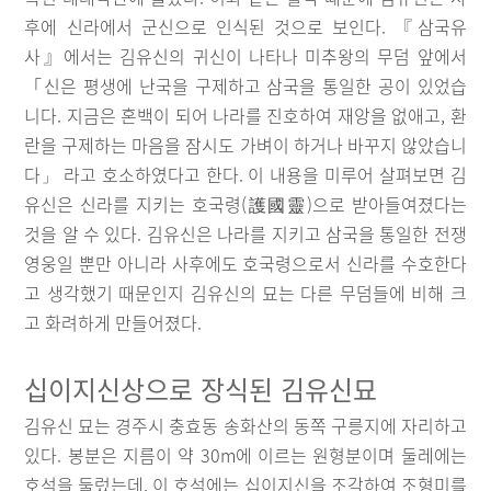
후에 신라에서 군신으로 인식된 것으로 보인다. 『삼국유
사』에서는 김유신의 귀신이 나타나 미추왕의 무덤 앞에서
「신은 평생에 난국을 구제하고 삼국을 통일한 공이 있었습
니다. 지금은 혼백이 되어 나라를 진호하여 재앙을 없애고, 환
란을 구제하는 마음을 잠시도 가벼이 하거나 바꾸지 않았습니
다
라고 호소하였다고 한다. 이 내용을 미루어 살펴보면 김
」
유신은 신라를 지키는 호국령(護國靈)으로 받아들여졌다는
것을 알 수 있다. 김유신은 나라를 지키고 삼국을 통일한 전쟁
영웅일 뿐만 아니라 사후에도 호국령으로서 신라를 수호한다
고 생각했기 때문인지 김유신의 묘는 다른 무덤들에 비해 크
고 화려하게 만들어졌다.
십이지신상으로 장식된 김유신묘
김유신 묘는 경주시 충효동 송화산의 동쪽 구릉지에 자리하고
있다. 봉분은 지름이 약 30m에 이르는 원형분이며 둘레에는
호석을 둘렀는데, 이 호석에는 십이지신을 조각하여 조형미를