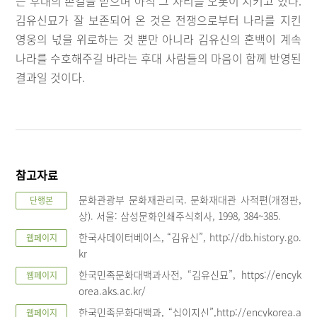
는 후대의 손길을 받으며 아직 그 자리를 오롯이 지키고 있다.
김유신묘가 잘 보존되어 온 것은 전쟁으로부터 나라를 지킨
영웅의 넋을 위로하는 것 뿐만 아니라 김유신의 혼백이 계속
나라를 수호해주길 바라는 후대 사람들의 마음이 함께 반영된
결과일 것이다.
참고자료
문화관광부 문화재관리국. 문화재대관 사적편(개정판,
단행본
상). 서울: 삼성문화인쇄주식회사, 1998, 384~385.
한국사데이터베이스, “김유신”, http://db.history.go.
웹페이지
kr
한국민족문화대백과사전, “김유신묘”, https://encyk
웹페이지
orea.aks.ac.kr/
한국민족문화대백과, “십이지신”,http://encykorea.a
웹페이지