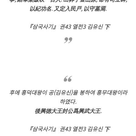
以紀功名. 又定入民戸, 以守墓焉.
『삼국사기』 권43 열전3 김유신 下
후에 흥덕대왕이 공(김유신)을 봉하여 흥무대왕이라
하였다.
後興徳大王封公爲興武大王.
『삼국사기』 권43 열전3 김유신 下