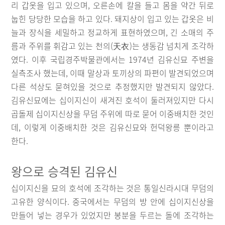
리 갑옷을 입고 있으며, 오른손에 칼을 들고 몸을 약간 뒤로
눕힌 당당한 모습을 하고 있다. 돼지상이 입고 있는 갑옷은 비
늘과 장식을 세밀하고 정교하게 표현하였으며, 긴 소매의 주
름과 주위를 휘감고 있는 천의(天衣)는 생동감 넘치게 조각하
였다. 이후 국립경주박물관에서는 1974년 김유신묘 주변을
실측조사 했는데, 이때 말상과 토끼상의 파편이 발견되었으며
다른 석상도 묻혀있을 것으로 추정했지만 발견되지 않았다.
김유신묘에는 십이지신이 새겨진 호석이 둘러져있지만 다시
곱돌제 십이지신상을 무덤 주위에 따로 묻어 이중배치한 것인
데, 이렇게 이중배치한 것은 김유신묘와 헌덕왕릉 뿐이라고
한다.
왕으로 승격된 김유신
십이지신을 묘의 호석에 조각하는 것은 통일신라시대 무덤의
고유한 양식이다. 중국에서는 무덤의 방 안에 십이지신상을
만들어 넣는 경우가 있었지만 봉분을 두르는 돌에 조각하는