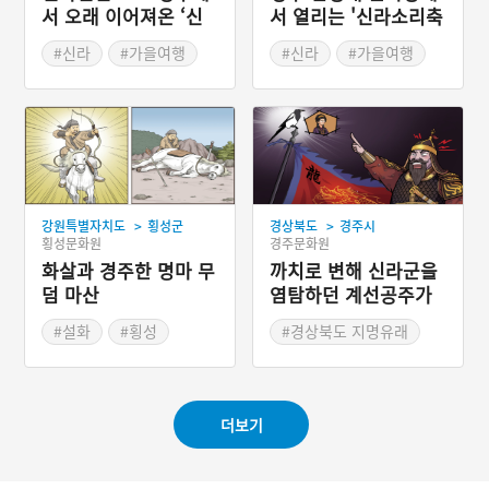
서 오래 이어져온 ‘신
서 열리는 '신라소리축
라문화제’
제 에밀레전'
#신라
#가을여행
#신라
#가을여행
#가을축제
#가을축제
>
>
강원특별자치도
횡성군
경상북도
경주시
횡성문화원
경주문화원
화살과 경주한 명마 무
까치로 변해 신라군을
덤 마산
염탐하던 계선공주가
죽은 경주 작원
#설화
#횡성
#경상북도 지명유래
#역사적 인물
더보기