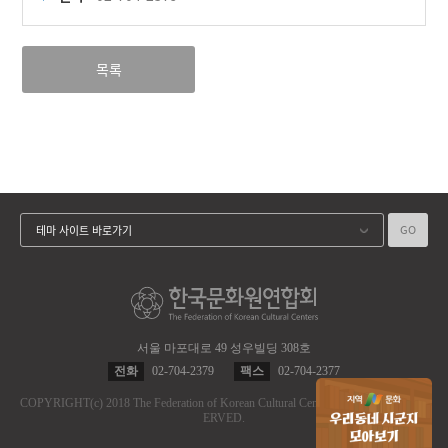
목록
GO
테마 사이트 바로가기
서울 마포대로 49 성우빌딩 308호
전화
02-704-2379
팩스
02-704-2377
COPYRIGHT
(c)
2018 The Federation of Korean Cultural Centers.
ALL RIGHT RES
ERVED.