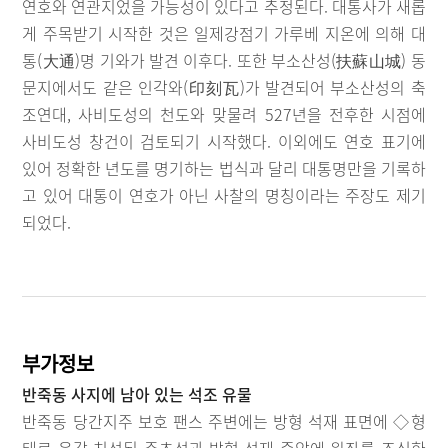
연호와 연관지었을 가능성이 있다고 추정된다. 대통사가 새롭
게 주목받기 시작한 것은 일제강점기 가루베 지온에 의해 대
통(大通)명 기와가 발견 이후다. 또한 부소산성(扶蘇山城) 동
문지에서도 같은 인각와(印刻瓦)가 발견되어 부소산성의 축
조연대, 사비도성의 천도와 맞물려 527년을 전후한 시점에
사비도성 창건이 검토되기 시작했다. 이외에도 연호 표기에
있어 정확한 년도를 명기하는 법식과 달리 대통명만을 기록하
고 있어 대통이 연호가 아닌 사찰의 명칭이라는 주장도 제기
되었다.
부가정보
반죽동 사지에 남아 있는 석조 유물
반죽동 당간지주 보호 팬스 주변에는 방형 석재 표면에 ◇형