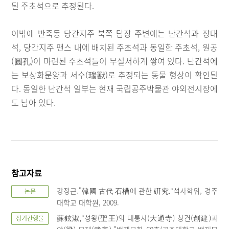
된 주초석으로 추정된다.
이밖에 반죽동 당간지주 북쪽 담장 주변에는 난간석과 장대
석, 당간지주 팬스 내에 배치된 주초석과 동일한 주초석, 원공
(圓孔)이 마련된 주초석들이 무질서하게 쌓여 있다. 난간석에
는 보상화문양과 서수(瑞獸)로 추정되는 동물 형상이 확인된
다. 동일한 난간석 일부는 현재 국립공주박물관 야외전시장에
도 남아 있다.
참고자료
강정근."韓國 古代 石槽에 관한 硏究."석사학위, 경주
논문
대학교 대학원, 2009.
蘇鉉淑,"성왕(聖王)의 대통사(大通寺) 창건(創建)과
정기간행물