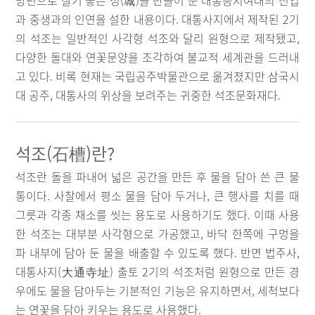
방편으로 살기 좋은 성(城)을 만들어 준 대통승지여래의 선업
과 중생과의 인연을 설한 내용이다. 대통사지에서 제작된 2기
의 석조는 일반적인 사각형 석조와 달리 원형으로 제작됐고,
다양한 돌대와 연꽃문양을 조각하여 불교적 세계관을 드러내
고 있다. 비록 현재는 국립공주박물관으로 옮겨졌지만 삼국시
대 공주, 대통사의 위상을 보려주는 귀중한 석조문화재다.
석조(石槽)란?
석조란 돌을 파내어 넓은 공간을 만든 후 물을 담아 쓴 큰 물
통이다. 사찰에서 평소 물을 담아 두거나, 큰 행사를 치를 때
그릇과 각종 채소를 씻는 용도로 사용하기도 했다. 이때 사용
한 석조는 대부분 사각형으로 가공했고, 바닥 한쪽에 구멍을
파 내부에 담아 둔 물을 배출할 수 있도록 했다. 반면 법주사,
대통사지(大通寺址) 출토 2기의 석조처럼 원형으로 만든 경
우에도 물을 담아두는 기본적인 기능은 유지하면서, 세척보다
는 연꽃을 담아 키우는 용도로 사용했다.