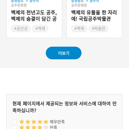
>
>
충청남도
공주시
충청남도
공주시
공주문화원
공주문화원
백제의 천년고도 공주,
백제의 유물을 한 자리
백제의 숨결이 담긴 공
에! 국립공주박물관
산성
#공산성
#백제
#백제
#박물관
#역사공간
#문화공간
#무령왕
#공주 가볼만한곳
#공주 가볼만한곳
더보기
현재 페이지에서 제공되는 정보와 서비스에 대하여 만
족하십니까?
매우만족
만족