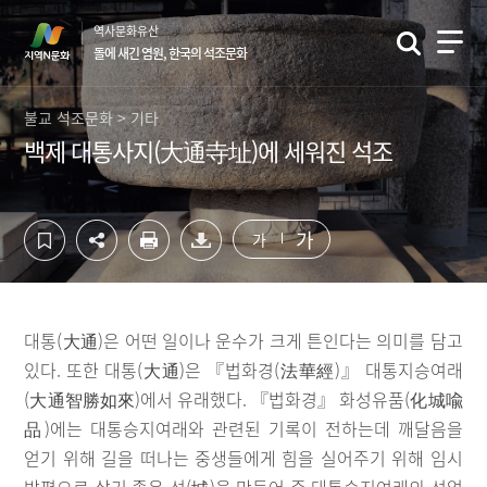
컨
하
역사문화유산
텐
단
돌에 새긴 염원, 한국의 석조문화
츠
영
영
역
역
바
불교 석조문화 > 기타
바
로
백제 대통사지(大通寺址)에 세워진 석조
로
가
가
기
기
가
가
대통(大通)은 어떤 일이나 운수가 크게 튼인다는 의미를 담고
있다. 또한 대통(大通)은 『법화경(法華經)』 대통지승여래
(大通智勝如來)에서 유래했다. 『법화경』 화성유품(化城喩
品)에는 대통승지여래와 관련된 기록이 전하는데 깨달음을
얻기 위해 길을 떠나는 중생들에게 힘을 실어주기 위해 임시