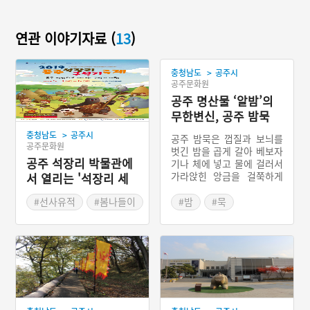
연관 이야기자료 (
13
)
>
충청남도
공주시
공주문화원
공주 명산물 ‘알밤’의
무한변신, 공주 밤묵
>
충청남도
공주시
공주 밤묵은 껍질과 보늬를
공주문화원
벗긴 밤을 곱게 갈아 베보자
공주 석장리 박물관에
기나 체에 넣고 물에 걸러서
가라앉힌 앙금을 걸쭉하게
서 열리는 '석장리 세
끓인 후 틀에 부어 굳힌 충
계구석기축제'
청남도 공주시의 향토식품
#선사유적
#봄나들이
#밤
#묵
이다. 공주시는 전국 밤 생
#봄축제
#공주가볼만한곳
산량의 12.5%를 차지하는
#충청남도 축제
#충청남도 별미
알밤 주산지로서 밤을 이용
한 다양한 향토음식으로도
유명한 지역이다.