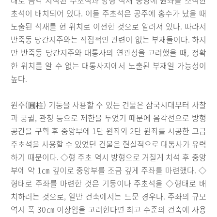
태로 음각 치석된 주초석과 방형 석재 중앙에 원좌를 조식한
초석이 배치되어 있다. 이들 주초석은 공주에 홍수가 났을 때
노출된 석재를 현 위치로 이전한 것으로 알려져 있다. 따라서
반죽동 당간지주와는 직접적인 관련이 없는 부재들이다. 하지
만 반죽동 당간지주와 대통사의 연관성을 고려했을 때, 정확
한 위치를 알 수 없는 대통사지에서 노출된 부재일 가능성이
높다.
원주(圓柱) 기둥을 사용할 수 있는 건물은 삼국시대부터 사찰
과 궁궐, 관청 등으로 제한을 두었기 때문에 음각선으로 방형
공간을 구획 후 중앙부에 1단 원좌와 2단 원좌를 시공한 고급
주초석을 사용할 수 있었던 건물은 현실적으로 대통사가 유력
하기 때문이다. ◇형 주초 역시 방형으로 거칠게 치석 후 중앙
부에 약 1㎝ 깊이로 중앙부를 조금 깊게 주좌를 마련했다. ◇
형태로 주좌를 마련한 것은 기둥이나 주초석을 ◇형태로 배
치하려는 것으로, 일반 건축에서는 드문 경우다. 주좌의 규모
역시 폭 30㎝ 이상임을 고려한다면 최고 수준의 건축에 사용