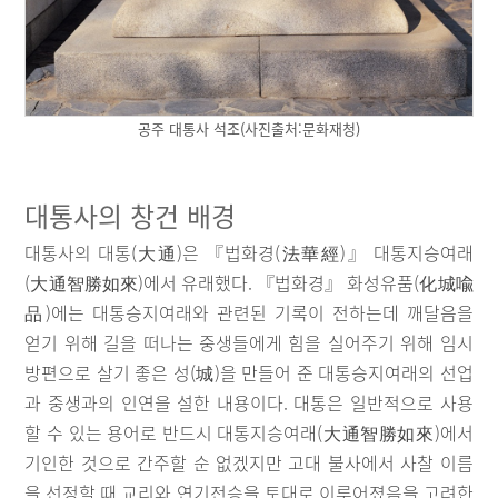
공주 대통사 석조(사진출처:문화재청)
대통사의 창건 배경
대통사의 대통(大通)은 『법화경(法華經)』 대통지승여래
(大通智勝如來)에서 유래했다. 『법화경』 화성유품(化城喩
品)에는 대통승지여래와 관련된 기록이 전하는데 깨달음을
얻기 위해 길을 떠나는 중생들에게 힘을 실어주기 위해 임시
방편으로 살기 좋은 성(城)을 만들어 준 대통승지여래의 선업
과 중생과의 인연을 설한 내용이다. 대통은 일반적으로 사용
할 수 있는 용어로 반드시 대통지승여래(大通智勝如來)에서
기인한 것으로 간주할 순 없겠지만 고대 불사에서 사찰 이름
을 선정할 때 교리와 연기전승을 토대로 이루어졌음을 고려한