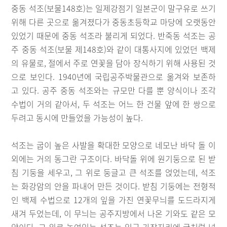
중동 석조(보물148호)는 일제강점기 일본군이 말구유로 쓰기
위해 다른 곳으로 옮겨졌다가 중동초등학교 마당에 오랫동안
있었기 때문에 중동 석조라 불리게 되었다. 반죽동 석조는 공
주 중동 석조(보물 제148호)와 같이 대통사지에 있었던 백제
의 유물로, 절에서 주로 연꽃을 담아 장식하기 위해 사용된 것
으로 보인다. 1940년에 국립공주박물관으로 옮겨와 보존하
고 있다. 공주 중동 석조와는 규모만 다를 뿐 양식이나 조각
수법이 거의 같아서, 두 석조는 어느 한 건물 앞에 한 쌍으로
두려고 동시에 만들었을 가능성이 높다.
석조는 굽이 높은 사발을 확대한 모양으로 네모난 바닥 돌 이
외에는 거의 동그란 구조이다. 바닥돌 위에 원기둥으로 된 받
침 기둥을 세우고, 그 위로 둥글고 큰 석조를 얹었는데, 석조
는 화강암의 안을 파내어 만든 것이다. 받침 기둥에는 전형적
인 백제 수법으로 12개의 잎을 가진 연꽃무늬를 도드라지게
새겨 두었는데, 이 무늬는 공주지방에서 나온 기와도 같은 모