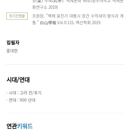
양(梁) 무제(武帝)."백제문화 60호(공주대학교 백제문
화연구소 2019)
조원창, "백제 웅진기 대통사 창건 수막새의 형식과 계
정기간행물
통." 白山學報 Vol.0:115, 백산학회 2019.
집필자
홍대한
시대/연대
· 시대 :
고려 전/후기
· 연대 :
900 년대
연관
키워드