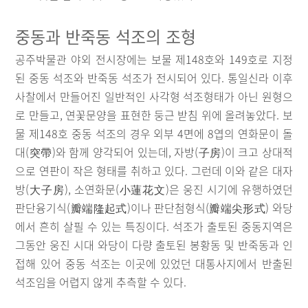
중동과 반죽동 석조의 조형
공주박물관 야외 전시장에는 보물 제148호와 149호로 지정
된 중동 석조와 반죽동 석조가 전시되어 있다. 통일신라 이후
사찰에서 만들어진 일반적인 사각형 석조형태가 아닌 원형으
로 만들고, 연꽃문양을 표현한 둥근 받침 위에 올려놓았다. 보
물 제148호 중동 석조의 경우 외부 4면에 8엽의 연화문이 돌
대(突帶)와 함께 양각되어 있는데, 자방(子房)이 크고 상대적
으로 연판이 작은 형태를 취하고 있다. 그런데 이와 같은 대자
방(大子房), 소연화문(小蓮花文)은 웅진 시기에 유행하였던
판단융기식(瓣端隆起式)이나 판단첨형식(瓣端尖形式) 와당
에서 흔히 살필 수 있는 특징이다. 석조가 출토된 중동지역은
그동안 웅진 시대 와당이 다량 출토된 봉황동 및 반죽동과 인
접해 있어 중동 석조는 이곳에 있었던 대통사지에서 반출된
석조임을 어렵지 않게 추측할 수 있다.