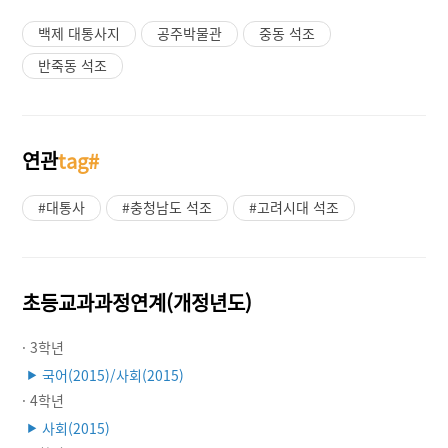
백제 대통사지
공주박물관
중동 석조
반죽동 석조
연관
tag#
#대통사
#충청남도 석조
#고려시대 석조
초등교과과정연계(개정년도)
· 3학년
국어(2015)/사회(2015)
▶
· 4학년
사회(2015)
▶