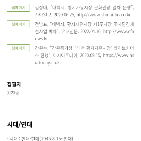
김상태, "태백시, 황지자유시장 문화관광 열차 운행",
웹페이지
신아일보, 2020.06.25, http://www.shinailbo.co.kr
전남표, "태백시, 황지자유시장 제1주차장 주차환경개
웹페이지
선사업 박차", 유교신문, 2022.04.16, http://www.cfn
ews.kr
강원순, "강원중기청, ‘태백 황지자유시장’ 라이브커머
웹페이지
스 진행", 아시아투데이, 2020.09.15, https://www.as
iatoday.co.kr
집필자
지진솔
시대/연대
· 시대 :
현대-현대(1945.8.15~현재)