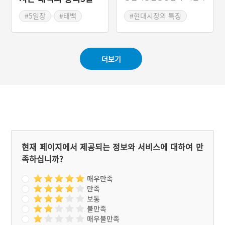
씨 며느리의 지(池)자를 따
는 전통시장 육성사업이다.
장
서 황지라 불렀다.
2008년 인천 송현시장, 주
#5일장
#태백
#현대시장의 특징
문진 수산시장, 충남 부여시
#강원도 전통시장
장, 제주 동문시장의 지원을
시작으로 현재까지 꾸준히
이어지고 있으며, 현재까지
더보기
190개의 시장이 선정되어
문화관광이 접목된 시장으
로 육성되고 있다.
현재 페이지에서 제공되는 정보와 서비스에 대하여 만
족하십니까?
매우만족
만족
보통
불만족
매우불만족