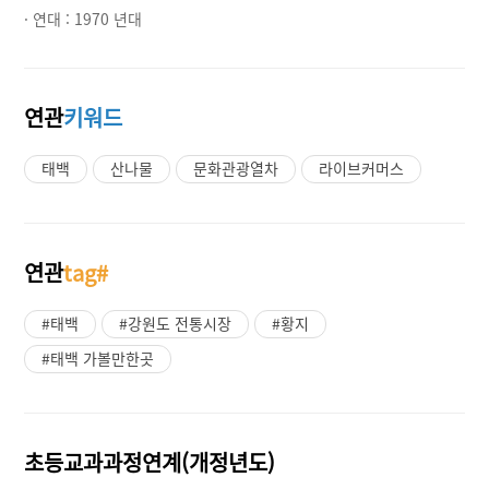
· 연대 :
1970 년대
연관
키워드
태백
산나물
문화관광열차
라이브커머스
연관
tag#
#태백
#강원도 전통시장
#황지
#태백 가볼만한곳
초등교과과정연계(개정년도)