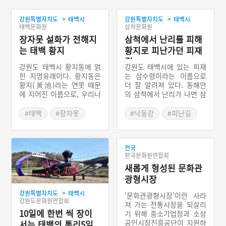
>
>
강원특별자치도
태백시
강원특별자치도
태백시
태백문화원
삼척문화원
장자못 설화가 전해지
삼척에서 난리를 피해
는 태백 황지
황지로 피난가던 피재
길
강원도 태백시 황지동에 얽
강원도 태백시에 있는 피재
힌 지명유래이다. 황지동은
는 삼수령이라는 이름으로
황지(黃池)라는 연못 때문
더 잘 알려져 있다. 동해안
에 지어진 이름으로, 우리나
의 삼척에서 난리가 나면 삼
라 장자못 전설의 원형이 황
척에 살던 사람들이 이상향
지못 이야기다. 황동지라는
으로 인식하던 황지 연못 방
#태백
#장자못
#낙동강
#피난길
구두쇠 부자가 시주 온 스님
향으로 피난 가는 길에 이용
#강원도 지명유래
#삼척
#황지
의 바랑에 쇠똥을 퍼주었다.
했던 고개라는 데에서 피재
#황지
지씨 며느리가 이것을 보고
라 부른다. 이 고개는 한강,
전국
미안하다며 쌀로 바꿔주자,
낙동강, 오십천의 물줄기가
한국문화원연합회
스님은 집의 운세가 다했다
시작하는 곳이라는 데에서
새롭게 형성된 문화관
며 며느리에게 따라오라고
삼수령이라 불린다. 삼수령
했다. 며느리는 뒤돌아보지
터널이 개통하면서 삼수령
광형시장
말라는 금기를 어겨 미륵바
을 넘어가는 길은 옛길이 되
>
강원특별자치도
태백시
위가 되고 황부자의 집은 연
어 버렸다.
'문화관광형시장'이란 사라
강원도문화원연합회
못으로 변하고, 황부자는 이
져 가는 전통시장을 되살리
무기가 되어 연못에 살고 있
10일에 한번 씩 장이
기 위해 중소기업청과 소상
다. 황부자의 황(黃)자와 지
공인시장진흥공단이 지원하
서는 태백의 통리5일