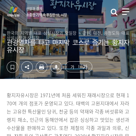
컨
하
산업과 경제
텐
단
소중한 기억 속 푸짐한 情, 시장
츠
영
영
역
역
바
한국의 지역별 대표 상설시장과 오일장 > 강원, 대전, 충청도의 대표
상설시장과 오일장
바
로
관광열차를 타고 마지막 코스로 즐기는 황지자
로
가
유시장
가
기
기
가
가
황지자유시장은 1971년에 처음 세워진 재래시장으로 현재 1
70여 개의 점포가 운영되고 있다. 태백의 고원지대에서 자라
는 고유한 특산물인 당귀, 천궁 등의 약재와 각종 버섯류와 고
랭지 채소, 인근의 동해안에서 잡은 싱싱하고 맛있는 생선과
수산물을 판매하고 있다. 또한 제철의 각종 과일과 의류, 신