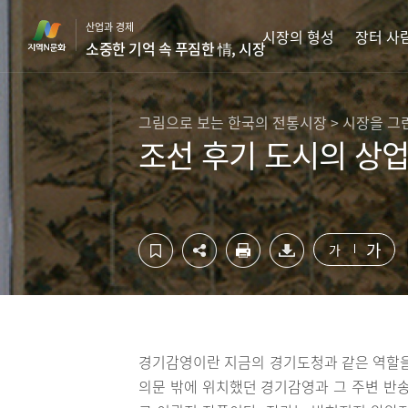
컨
하
산업과 경제
텐
단
시장의 형성
장터 사
소중한 기억 속 푸짐한 情, 시장
츠
영
영
역
역
바
바
로
그림으로 보는 한국의 전통시장 > 시장을 그
로
가
조선 후기 도시의 상
가
기
기
가
가
경기감영이란 지금의 경기도청과 같은 역할을
의문 밖에 위치했던 경기감영과 그 주변 반송