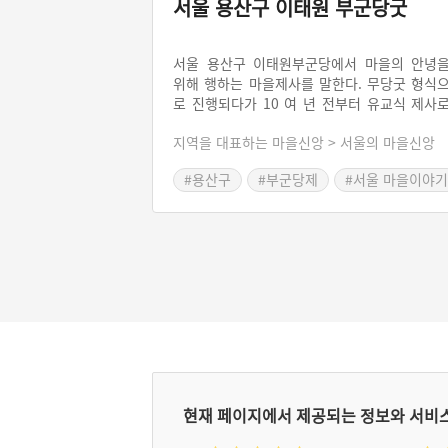
서울 용산구 이태원 부군당굿
서울 용산구 이태원부군당에서 마을의 안녕
위해 행하는 마을제사를 말한다. 무당굿 형식
로 진행되다가 10 여 년 전부터 유교식 제사
바뀌었다. 이태원 부군당은 오랜 시간동안 부
지역을 대표하는 마을신앙 > 서울의 마을신앙
당 소유권과 관련된 소송을 벌였었다. 2012
부군당의 명의가 마을로 돌아오자 부군당 관
#용산구
#부군당제
#서울 마을이야기
위원회에서 부군당을 서울시에 헌납하여 현재
‘이태원부군당역사공원’이 되었다. 당의 부지
서울시에 헌납되고 당이 역사공원으로 바뀌었
나 마을 사람들에 의한 마을제사는 계속되고 
다.
현재 페이지에서 제공되는 정보와 서비