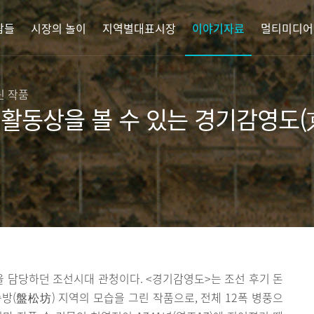
람들
시장의 놀이
지역별대표시장
이야기자료
멀티미디어
린 작품
업활동상을 볼 수 있는 경기감영도
 담당하던 조선시대 관청이다. <경기감영도>는 조선 후기 돈
방(盤松坊) 지역의 모습을 그린 작품으로, 전체 12폭 병풍으