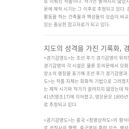
로 이뤄진 작품이다. 작가는 밝혀지지 않았지
문에 제작 시기는 그 이후로 추정되고 있다.
활동을 하는 건축물과 백성들의 모습이 비교
있는 중요한 참고자료가 되고 있다.
지도의 성격을 가진 기록화, 
<경기감영도>는 조선 후기 경기감영이 위치했
경기감영의 각 시설은 물론 돈의문에서 모화관
장소의 명칭을 표기해 조선 후기 경기감영과 
도>는 작품 자체는 회화적 기법으로 그려졌지
는 제작 시기와 작가가 알려지지 않았는데 작
41년(영조17)에 지어졌고, 영은문은 189
로 추정되고 있다.
<경기감영도>는 중국 <청명상하도>의 형식
로 관찰사의 행렬, 중군영의 훈련 모습, 백