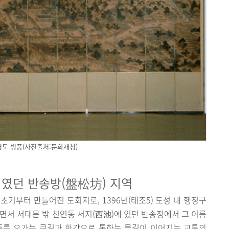
도 병풍(사진출처:문화재청)
지였던 반송방(盤松坊) 지역
초기부터 만들어진 도회지로, 1396년(태조5) 도성 내 행정구
치면서 서대문 밖 천연동 서지(西池)에 있던 반송정에서 그 이름
주를 오가는 큰길과 한강으로 통하는 물길이 이어지는 교통의