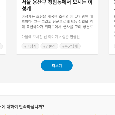
서울 용산구 청암동에서 모시는 이
성계
을
이성계는 조선을 개국한 조선의 제 1대 왕인 태
으
조이다. 그는 고려의 장군으로 랴오둥 정벌을 위
로
해 북진하다가 위화도에서 군사를 고려 궁궐로
군
되돌려 와서 고려의 마지막 왕인 우왕을 폐하고
마을에 모셔진 신 이야기 > 실존 인물신
년
조선을 건국하였다. 이것이 유명한 ‘위화도 회
리
군’이다. 이성계를 모시는 당은 서울 용산구 청
#이성계
#인물신
#부군당제
는
암동 부군당과 그 옆의 영당이다. 제의는 유교식
#예능프로그램 주요소재
가
으로 지내기 때문에 이성계와 관련되어 특별한
으
제의의 양상이 확인되지는 않는다.
있
더보기
스에 대하여 만족하십니까?