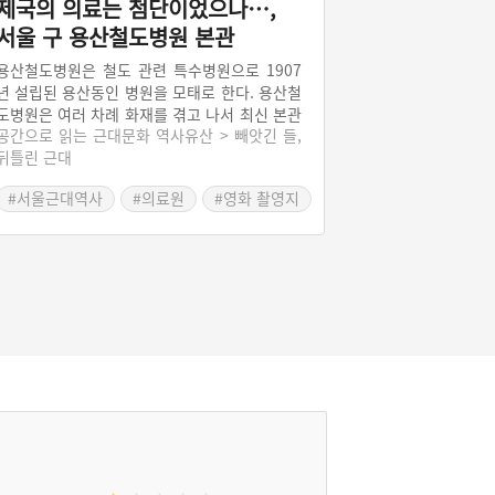
제국의 의료는 첨단이었으나…,
서울 구 용산철도병원 본관
용산철도병원은 철도 관련 특수병원으로 1907
년 설립된 용산동인 병원을 모태로 한다. 용산철
도병원은 여러 차례 화재를 겪고 나서 최신 본관
공간으로 읽는 근대문화 역사유산 > 빼앗긴 들,
을 짓기로 하고, 공사에 들어가 1929년 설비를
뒤틀린 근대
마쳤다. 용산철도병원 본관은 기능성과 실용성
에 중점을 두고, 환자의 편의를 우선한 설계가
#서울근대역사
#의료원
#영화 촬영지
돋보인다. 용산철도병원은 일제 강점기 조선의
3대 관공립 병원으로 꼽혔다. 용산철도병원만은
제국의 의료시설로서 이름을 떨쳤지만, 전국적
으로 철도 의료시설은 태부족인 실정이었다.