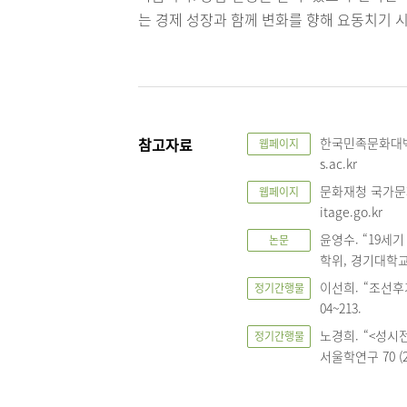
는 경제 성장과 함께 변화를 향해 요동치기 
참고자료
한국민족문화대백과
웹페이지
s.ac.kr
문화재청 국가문화
웹페이지
itage.go.kr
윤영수. “19세
논문
학위, 경기대학교 
이선희. “조선후
정기간행물
04~213.
노경희. “<성시
정기간행물
서울학연구 70 (20