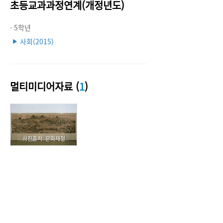
초등교과과정연계(개정년도)
· 5학년
사회(2015)
▶
멀티미디어자료 (
1
)
사진출처: 문화재청