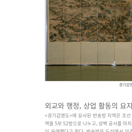
경기감영
외교와 행정, 상업 활동의 요
<경기감영도>에 묘사된 반송방 지역은 조선 
역을 5부 52방으로 나누고, 성벽 공사를 마
이 유래했다고 한다. 반송방은 도성에서 의