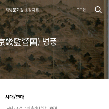
지방문화원 소장자료
로그인
(京畿監營圖) 병풍
시대/연대
· 시대 :
조선-조선 후기(1593~1863)