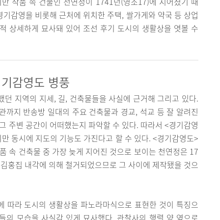
만 작품 속 건물인 천연정이 1741년(영조17)에 지어졌기 때
 경기감영을 비롯해 근처에 위치한 주택, 쌀가게와 약국 등 상업
적 상세하게 묘사돼 있어 조선 후기 도시의 생활상을 엿볼 수
경기감영도 병풍
던 지역의 지세, 길, 건축물들을 사실에 근거해 그리고 있다.
까지 반송방 일대의 주요 건축물과 경교, 석교 등 잘 알려진
그 주변 공간이 어떠했는지 파악할 수 있다. 따라서 <경기감영
만 동시에 지도의 기능도 가진다고 할 수 있다. <경기감영도>
품 속 건축물 중 가장 늦게 지어진 것으로 보이는 천연정은 17
5년 김홍집 내각에 의해 철거되었으므로 그 사이에 제작됐을 것으
에 따라 도시의 생활상을 파노라마식으로 표현한 것이 특징으
성들의 모습을 사실감 있게 묘사했다. 관찰사의 행렬 양 옆으로