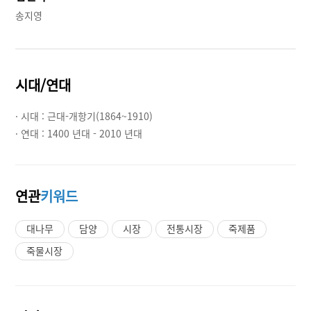
송지영
시대/연대
· 시대 :
근대-개항기(1864~1910)
· 연대 :
1400 년대 - 2010 년대
연관
키워드
대나무
담양
시장
전통시장
죽제품
죽물시장