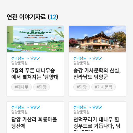
연관 이야기자료 (
12
)
>
>
전라남도
담양군
전라남도
담양군
담양문화원
담양문화원
5월의 푸른 대나무숲
송강 가사문학의 산실,
에서 펼쳐지는 '담양대
전라남도 담양군
나무축제'
#대나무
#담양
#담양
#가사문학
#봄나들이
#봄축제
#문인
#조선의 문인
#전라남도 문화예술인
>
>
전라남도
담양군
전라남도
담양군
담양문화원
담양문화원
담양 가산리 회룡마을
천덕꾸러기 대나무 힐
당산제
링푸드로 거듭나다, 담
양 대통밥