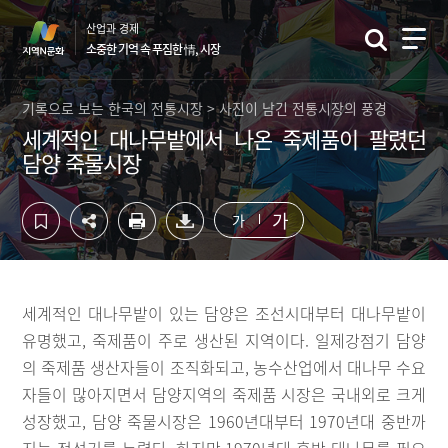
컨
하
산업과 경제
텐
단
소중한 기억 속 푸짐한 情, 시장
츠
영
영
역
역
바
기록으로 보는 한국의 전통시장 > 사진이 남긴 전통시장의 풍경
바
로
세계적인 대나무밭에서 나온 죽제품이 팔렸던
로
가
담양 죽물시장
가
기
기
가
가
세계적인 대나무밭이 있는 담양은 조선시대부터 대나무밭이
유명했고, 죽제품이 주로 생산된 지역이다. 일제강점기 담양
의 죽제품 생산자들이 조직화되고, 농수산업에서 대나무 수요
자들이 많아지면서 담양지역의 죽제품 시장은 국내외로 크게
성장했고, 담양 죽물시장은 1960년대부터 1970년대 중반까