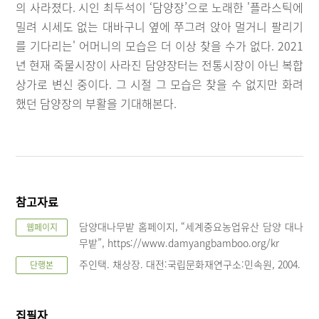
의 사라졌다. 시인 최두석이 ‘담양장’으로 노래한 '플라스틱에
밀려 시세도 없는 대바구니 옆에 쭈그려 앉아 멀거니 팔리기
를 기다리는' 어머니의 모습은 더 이상 찾을 수가 없다. 2021
년 현재 죽물시장이 사라진 담양장터는 전통시장이 아닌 복합
상가로 변신 중이다. 그 시절 그 모습은 찾을 수 없지만 화려
했던 담양장의 부활을 기대해본다.
참고자료
담양대나무밭 홈페이지, “세계중요농업유산 담양 대나
웹페이지
무밭”, https://www.damyangbamboo.org/kr
주인택. 채상장. 대전:국립문화재연구소:민속원, 2004.
단행본
집필자