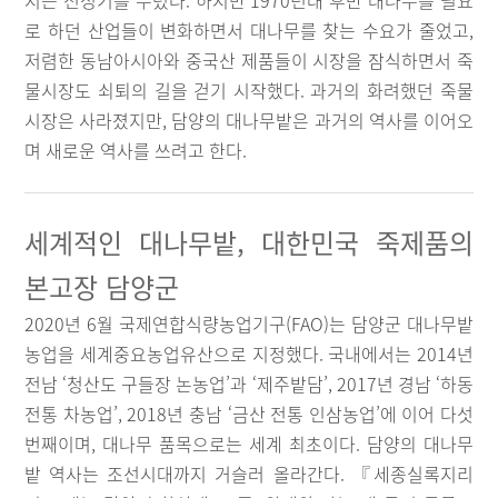
지는 전성기를 누렸다. 하지만 1970년대 후반 대나무를 필요
로 하던 산업들이 변화하면서 대나무를 찾는 수요가 줄었고,
저렴한 동남아시아와 중국산 제품들이 시장을 잠식하면서 죽
물시장도 쇠퇴의 길을 걷기 시작했다. 과거의 화려했던 죽물
시장은 사라졌지만, 담양의 대나무밭은 과거의 역사를 이어오
며 새로운 역사를 쓰려고 한다.
세계적인 대나무밭, 대한민국 죽제품의
본고장 담양군
2020년 6월 국제연합식량농업기구(FAO)는 담양군 대나무밭
농업을 세계중요농업유산으로 지정했다. 국내에서는 2014년
전남 ‘청산도 구들장 논농업’과 ‘제주밭담’, 2017년 경남 ‘하동
전통 차농업’, 2018년 충남 ‘금산 전통 인삼농업’에 이어 다섯
번째이며, 대나무 품목으로는 세계 최초이다. 담양의 대나무
밭 역사는 조선시대까지 거슬러 올라간다. 『세종실록지리