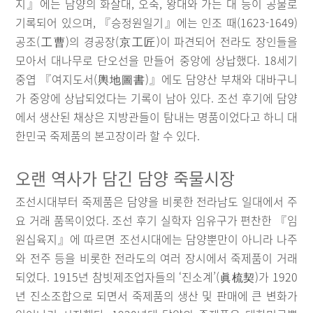
지』에는 담양의 화살대, 오죽, 왕대와 가는 대 등이 공물로
기록되어 있으며, 『승정원일기』에는 인조 때(1623-1649)
공조(工曹)의 경공장(京工匠)이 파견되어 전라도 장인들을
모아서 대나무로 단오선을 만들어 중앙에 상납했다. 18세기
중엽 『여지도서(輿地圖書)』에도 담양산 부채와 대바구니
가 중앙에 상납되었다는 기록이 남아 있다. 조선 후기에 담양
에서 생산된 채상은 지방관들이 탐내는 명품이었다고 하니 대
한민국 죽제품의 본고장이라 할 수 있다.
오랜 역사가 담긴 담양 죽물시장
조선시대부터 죽제품은 담양을 비롯한 전라남도 일대에서 주
요 거래 품목이었다. 조선 후기 실학자 임유구가 편찬한 『임
원십육지』에 따르면 조선시대에는 담양뿐만이 아니라 나주
와 전주 등을 비롯한 전라도의 여러 장시에서 죽제품이 거래
되었다. 1915년 참빗제조업자들의 ‘진소계’(眞梳契)가 1920
년 진소조합으로 되면서 죽제품의 생산 및 판매에 큰 변화가