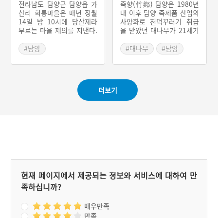
전라남도 담양군 담양읍 가
죽향(竹鄕) 담양은 1980년
산리 회룡마을은 매년 정월
대 이후 담양 죽제품 산업의
14일 밤 10시에 당산제라
사양화로 천덕꾸러기 취급
부르는 마을 제의를 지낸다.
을 받았던 대나무가 21세기
마을에 좋지 않은 일이 있을
힐링푸드의 소재로 재조명
때도 반드시 이날에 제의를
되면서 ‘슬로시티’라는 표제
#담양
#대나무
#담양
지냈는데 한 번도 거른 적이
아래 새로운 도약을 모색하
#전라남도 마을이야기
#전라남도 별미
없다고 한다. 제의 대상은
고 있다. 담양 대통밥은 전
#담양 가볼만한곳
당산 할머니와 당산 할아버
통음식으로서의 역사는 오
지이며 마을 입구에 놓인 들
래되지 않았지만 대나무의
더보기
당산 (바위)에는 간단히 음
고장 담양의 중흥을 상징하
식만 올린다. 회룡마을 주민
는 전라남도 담양군의 향토
들은 음력 정월 7일경에 생
음식이다.
기를 따져 화주와 제관을 선
정한다. 제의 비용은 각 가
정에서 추렴한다. 제의에는
돼지머리, 사과, 배, 귤, 나
물 등의 제물이 필요하다.
무엇보다 비린 것을 일절 올
리지 않는다. 그래서 제물에
현재 페이지에서 제공되는 정보와 서비스에 대하여 만
는 젓갈은 물론 고춧가루도
족하십니까?
사용하지 않는다.
매우만족
만족