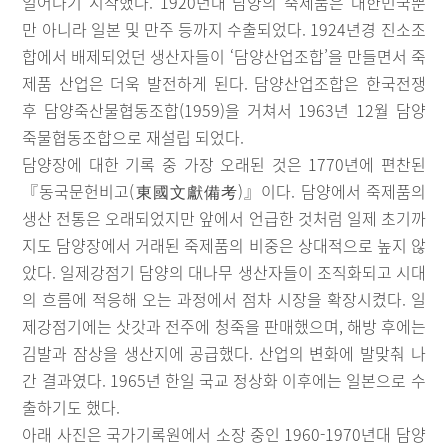
일어나기 시작했다. 1920년대 담양의 죽제품은 대한민국뿐
만 아니라 일본 및 만주 등까지 수출되었다. 1924년경 진소조
합에서 배제되었던 생산자들이 ‘담양산업조합’을 만들면서 죽
제품 산업은 더욱 발전하게 된다. 담양산업조합은 한국전쟁
후 담양죽산물협동조합(1959)을 거쳐서 1963년 12월 담양
죽물협동조합으로 재설립 되었다.
담양장에 대한 기록 중 가장 오래된 것은 1770년에 편찬된
『동국문헌비고(東國文獻備考)』이다. 담양에서 죽제품의
생산 전통은 오래되었지만 앞에서 언급한 것처럼 일제 초기까
지도 담양장에서 거래된 죽제품의 비중은 상대적으로 높지 않
았다. 일제강점기 담양의 대나무 생산자들이 조직화되고 시대
의 흐름에 적응해 오는 과정에서 점차 시장을 확장시켰다. 일
제강점기에는 삿갓과 전주에 청죽을 판매했으며, 해방 후에는
김발과 잠상을 생산지에 공급했다. 산업의 변화에 발맞춰 나
간 결과였다. 1965년 한일 국교 정상화 이후에는 일본으로 수
출하기도 했다.
아래 사진은 국가기록원에서 소장 중인 1960-1970년대 담양