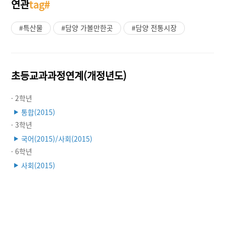
연관
tag#
#특산물
#담양 가볼만한곳
#담양 전통시장
초등교과과정연계(개정년도)
· 2학년
통합(2015)
▶
· 3학년
국어(2015)/사회(2015)
▶
· 6학년
사회(2015)
▶