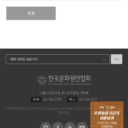
목록
GO
테마 사이트 바로가기
서울 마포대로 49 성우빌딩 308호
전화
02-704-2379
팩스
02-704-2377
COPYRIGHT
(c)
2018 The Federation of Korean Cultural Centers.
ALL RIGHT RES
ERVED.