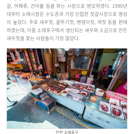
갈, 어패류, 건어물 등을 파는 시장으로 변모하였다. 1990년
대부터 소래시장은 수도권과 가장 인접한 젓갈시장으로 명성
이 높았다. 주로 새우젓, 꼴뚜기젓, 밴댕이젓, 게젓 등을 판매
하였는데, 이중 소래포구에서 생산되는 새우와 소금으로 만든
새우젓을 찾는 사람들이 가장 많았다.
인천 소래포구