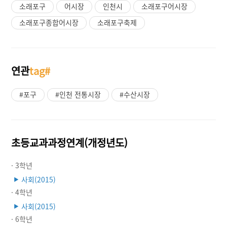
소래포구
어시장
인천시
소래포구어시장
소래포구종합어시장
소래포구축제
연관
tag#
#포구
#인천 전통시장
#수산시장
초등교과과정연계(개정년도)
· 3학년
사회(2015)
▶
· 4학년
사회(2015)
▶
· 6학년