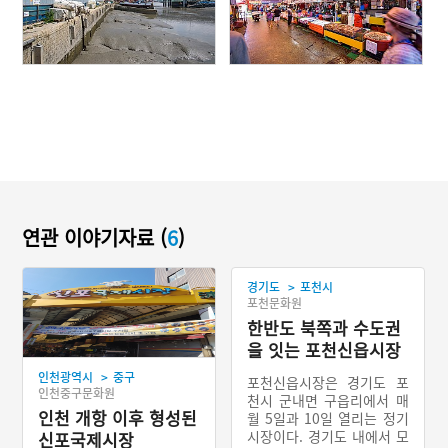
연관 이야기자료 (
6
)
>
경기도
포천시
포천문화원
한반도 북쪽과 수도권
을 잇는 포천신읍시장
>
인천광역시
중구
포천신읍시장은 경기도 포
인천중구문화원
천시 군내면 구읍리에서 매
인천 개항 이후 형성된
월 5일과 10일 열리는 정기
시장이다. 경기도 내에서 모
신포국제시장