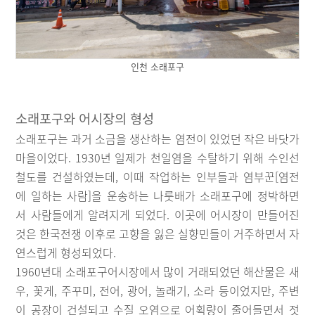
인천 소래포구
소래포구와 어시장의 형성
소래포구는 과거 소금을 생산하는 염전이 있었던 작은 바닷가
마을이었다. 1930년 일제가 천일염을 수탈하기 위해 수인선
철도를 건설하였는데, 이때 작업하는 인부들과 염부꾼[염전
에 일하는 사람]을 운송하는 나룻배가 소래포구에 정박하면
서 사람들에게 알려지게 되었다. 이곳에 어시장이 만들어진
것은 한국전쟁 이후로 고향을 잃은 실향민들이 거주하면서 자
연스럽게 형성되었다.
1960년대 소래포구어시장에서 많이 거래되었던 해산물은 새
우, 꽃게, 주꾸미, 전어, 광어, 놀래기, 소라 등이었지만, 주변
이 공장이 건설되고 수질 오염으로 어획량이 줄어들면서 젓