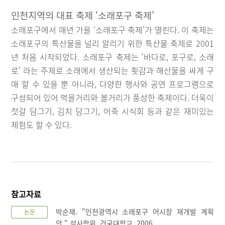
인천지역의 대표 축제 ‘소래포구 축제’
소래포구에서 매년 가을 ‘소래포구 축제’가 열린다. 이 축제는
소래포구의 특산물을 널리 알리기 위한 특산물 축제로 2001
년 처음 시작되었다. 소래포구 축제는 ‘바다로, 포구로, 소래
로’ 라는 주제로 소래에서 생산되는 횟감과 해산물을 싸게 구
매 할 수 있을 뿐 아니라, 다양한 행사와 공연 프로그램으로
구성되어 있어 먹을거리와 볼거리가 풍성한 축제이다. 더욱이
젓갈 담그기, 김치 담그기, 어죽 시식회 등과 같은 재미있는
체험도 할 수 있다.
참고자료
박순재. "인천광역시 소래포구 어시장 재개발 계획
논문
안." 석사학위, 건국대학교, 2006.