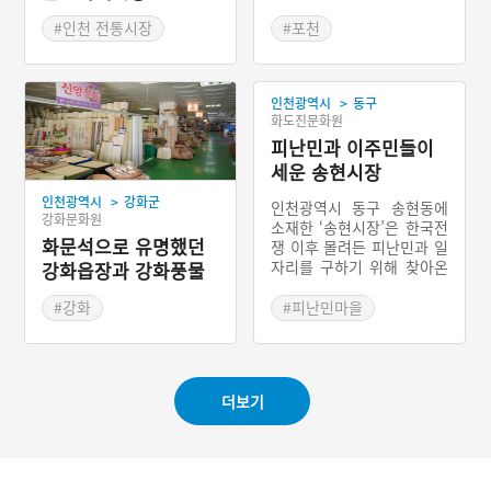
란민속오일장 다음으로 큰
오일장으로 장날이 되면 많
#인천 전통시장
#포천
은 장사꾼들이 모여들어 35
#인천개항장
#경기도 전통시장
0여 개의 노점을 조성하고
다양한 상품들을 판매하고
>
인천광역시
동구
있다.
화도진문화원
피난민과 이주민들이
세운 송현시장
>
인천광역시
강화군
인천광역시 동구 송현동에
강화문화원
소재한 ‘송현시장’은 한국전
화문석으로 유명했던
쟁 이후 몰려든 피난민과 일
자리를 구하기 위해 찾아온
강화읍장과 강화풍물
이주민들에 의해 1960년에
시장
세워진 시장이다. 송현시장
#강화
#피난민마을
인근 개천가와 수도국산 비
#인천 전통시장
#인천 전통시장
탈의 판자촌 등이 있었고,
#노점상
시장 위쪽에 있는 솔고개를
중심으로 많은 피난민들과
더보기
이주민들이 모여 살았다. 송
현시장은 이들을 대상으로
한 난전으로 시작하였다. 송
현시장이 현재의 모습으로
규모가 커진 것은 1980년에