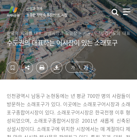
컨
하
산업과 경제
텐
단
소중한 기억 속 푸짐한 情, 시장
츠
영
영
역
역
바
한국의 지역별 대표 상설시장과 오일장 > 서울, 인천, 경기도의 대표
상설시장과 오일장
바
로
수도권의 대표하는 어시장이 있는 소래포구
로
가
가
기
기
가
가
인천광역시 남동구 논현동에는 년 평균 700만 명의 사람들이
방문하는 소래포구가 있다. 이곳에는 소래포구어시장과 소래
포구종합어시장이 있다. 소래포구어시장은 한국전쟁 이후 형
성되었으며, 소래포구종합어시장은 2001년 새롭게 신축된
상설시장이다. 소래포구에 위치한 시장에서는 매 계절마다 제