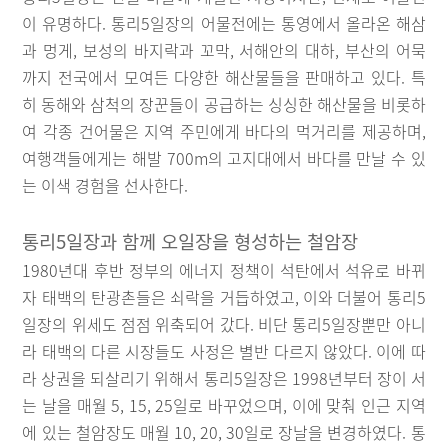
이 유명하다. 통리5일장의 어물전에는 통영에서 올라온 해삼
과 멍게, 보성의 바지락과 꼬막, 서해안의 대하, 부산의 어묵
까지 전국에서 모여든 다양한 해산물들을 판매하고 있다. 특
히 동해와 삼척의 장꾼들이 공급하는 싱싱한 해산물을 비롯하
여 각종 건어물은 지역 주민에게 바다의 먹거리를 제공하며,
여행객들에게는 해발 700m의 고지대에서 바다를 만날 수 있
는 이색 경험을 선사한다.
통리5일장과 함께 오일장을 형성하는 철암장
1980년대 후반 정부의 에너지 정책이 석탄에서 석유로 바뀌
자 태백의 탄광촌들은 쇠락을 거듭하였고, 이와 더불어 통리5
일장의 위세도 점점 위축되어 갔다. 비단 통리5일장뿐만 아니
라 태백의 다른 시장들도 사정은 별반 다르지 않았다. 이에 따
라 상권을 되살리기 위해서 통리5일장은 1998년부터 장이 서
는 날을 매월 5, 15, 25일로 바꾸었으며, 이에 맞춰 인근 지역
에 있는 철암장도 매월 10, 20, 30일로 장날을 변경하였다. 통