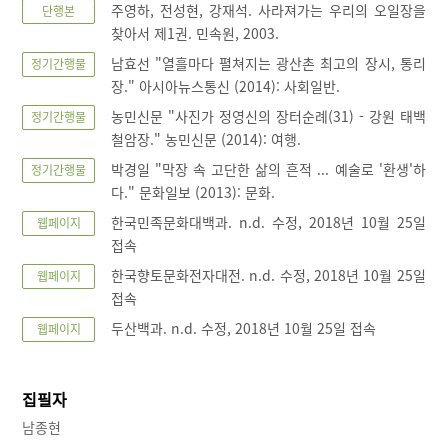
주영하, 전성현, 강재석. 사라져가는 우리의 오일장을
단행본
찾아서 제1권. 민속원, 2003.
남효선 "열흘마다 펼쳐지는 광산촌 최고의 장시, 통리
정기간행물
장." 아시아뉴스통신 (2014): 사회일반.
농민신문 "사진가 정영신의 장터순례(31) - 강원 태백
정기간행물
철암장." 농민신문 (2014): 여행.
박경일 "막장 속 고단한 삶의 흔적 ... 예술로 '환생'하
정기간행물
다." 문화일보 (2013): 문화.
한국민족문화대백과. n.d. 수정, 2018년 10월 25일
웹페이지
접속
한국향토문화전자대전. n.d. 수정, 2018년 10월 25일
웹페이지
접속
두산백과. n.d. 수정, 2018년 10월 25일 접속
웹페이지
집필자
남종현