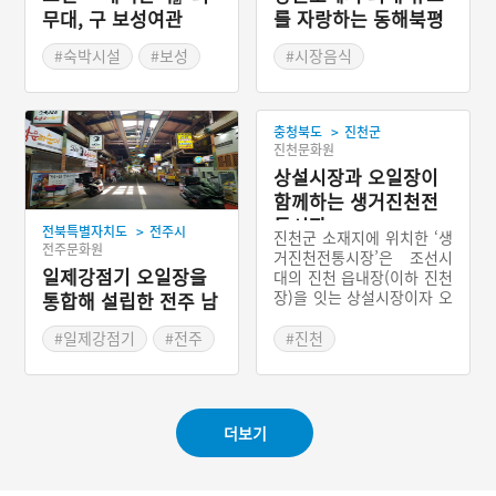
무대, 구 보성여관
를 자랑하는 동해북평
장
#숙박시설
#보성
#시장음식
#여관
#강원도 전통시장
#전라남도 근대문화유산
>
충청북도
진천군
진천문화원
상설시장과 오일장이
함께하는 생거진천전
통시장
>
전북특별자치도
전주시
진천군 소재지에 위치한 ‘생
전주문화원
거진천전통시장’은 조선시
일제강점기 오일장을
대의 진천 읍내장(이하 진천
장)을 잇는 상설시장이자 오
통합해 설립한 전주 남
일장이다. 진천장은 진천 읍
부시장
소재지에서 열리는 정기시
#일제강점기
#전주
#진천
장이다. 1911년 도로에 장
#전라북도 전통시장
#충청북도 전통시장
이 서던 진천장이 ‘장터거
#전주 가볼만한곳
리’로 불리는 곳으로 옮겨
해방 이후 진천지역의 중심
더보기
시장으로 자리를 잡는다. 2
015년에 다시 70여 개의 상
설점포와 350개의 노점이