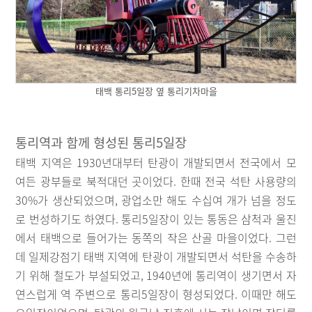
태백 통리5일장 옆 통리기차마을
통리역과 함께 형성된 통리5일장
태백 지역은 1930년대부터 탄광이 개발되면서 전국에서 모
여든 광부들로 북적대던 곳이었다. 한때 전국 석탄 사용량의
30%가 생산되었으며, 광업소만 해도 수십여 개가 넘을 정도
로 번성하기도 하였다. 통리5일장이 있는 통동은 삼척과 울진
에서 태백으로 들어가는 동쪽의 작은 산골 마을이었다. 그런
데 일제강점기 태백 지역에 탄광이 개발되면서 석탄을 수송하
기 위해 철도가 부설되었고, 1940년에 통리역이 생기면서 자
연스럽게 역 주변으로 통리5일장이 형성되었다. 이때만 해도