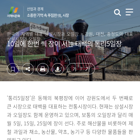
컨
하
산업과 경제
텐
단
소중한 기억 속 푸짐한 情, 시장
츠
영
영
역
역
바
한국의 지역별 대표 상설시장과 오일장 > 강원, 대전, 충청도의 대표
상설시장과 오일장
바
로
10일에 한번 씩 장이 서는 태백의 통리5일장
로
가
가
기
기
가
가
'통리5일장'은 동해의 북평장에 이어 강원도에서 두 번째로
큰 시장으로 태백을 대표하는 전통시장이다. 현재는 상설시장
과 오일장도 함께 운영하고 있으며, 보통의 오일장과 달리 매
월 5일, 15일, 25일에 장이 선다. 주로 해산물을 비롯하여 제
철 과일과 채소, 농산물, 약초, 농기구 등 다양한 물품들을 판