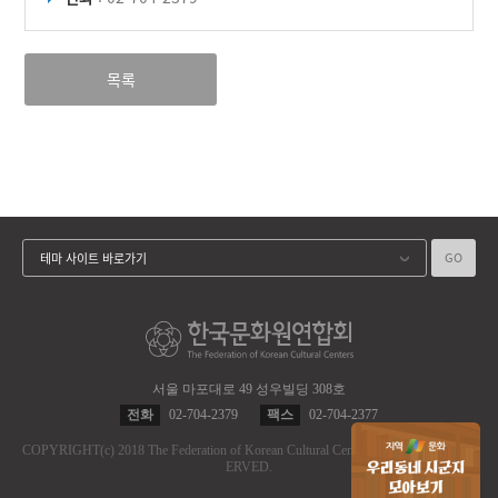
목록
GO
테마 사이트 바로가기
서울 마포대로 49 성우빌딩 308호
전화
02-704-2379
팩스
02-704-2377
COPYRIGHT
(c)
2018 The Federation of Korean Cultural Centers.
ALL RIGHT RES
ERVED.