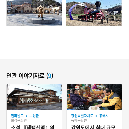
연관 이야기자료 (
9
)
>
>
전라남도
보성군
강원특별자치도
동해시
보성문화원
동해문화원
소설 『태백산맥』의
강원도에서 최대 규모