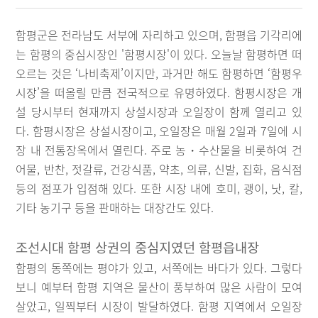
함평군은 전라남도 서부에 자리하고 있으며, 함평읍 기각리에
는 함평의 중심시장인 '함평시장'이 있다. 오늘날 함평하면 떠
오르는 것은 ‘나비축제’이지만, 과거만 해도 함평하면 ‘함평우
시장’을 떠올릴 만큼 전국적으로 유명하였다. 함평시장은 개
설 당시부터 현재까지 상설시장과 오일장이 함께 열리고 있
다. 함평시장은 상설시장이고, 오일장은 매월 2일과 7일에 시
장 내 전통장옥에서 열린다. 주로 농・수산물을 비롯하여 건
어물, 반찬, 젓갈류, 건강식품, 약초, 의류, 신발, 집화, 음식점
등의 점포가 입점해 있다. 또한 시장 내에 호미, 괭이, 낫, 칼,
기타 농기구 등을 판매하는 대장간도 있다.
조선시대 함평 상권의 중심지였던 함평읍내장
함평의 동쪽에는 평야가 있고, 서쪽에는 바다가 있다. 그렇다
보니 예부터 함평 지역은 물산이 풍부하여 많은 사람이 모여
살았고, 일찍부터 시장이 발달하였다. 함평 지역에서 오일장