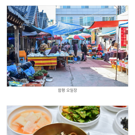
함평 오일장