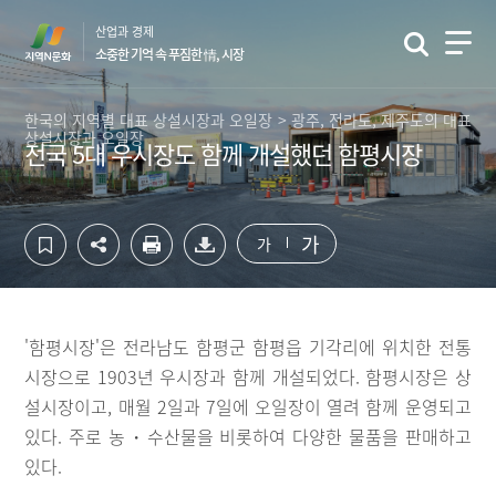
컨
하
산업과 경제
텐
단
소중한 기억 속 푸짐한 情, 시장
츠
영
영
역
역
바
한국의 지역별 대표 상설시장과 오일장 > 광주, 전라도, 제주도의 대표
상설시장과 오일장
바
로
전국 5대 우시장도 함께 개설했던 함평시장
로
가
가
기
기
가
가
'함평시장'은 전라남도 함평군 함평읍 기각리에 위치한 전통
시장으로 1903년 우시장과 함께 개설되었다. 함평시장은 상
설시장이고, 매월 2일과 7일에 오일장이 열려 함께 운영되고
있다. 주로 농・수산물을 비롯하여 다양한 물품을 판매하고
있다.