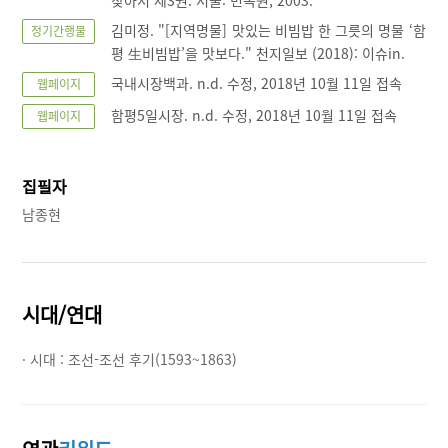
김미정. "[지역명물] 맛있는 비빔밥 한 그릇의 명물 ‘함
정기간행물
평 生비빔밥’을 맛보다." 천지일보 (2018): 이슈in.
국내시장백과. n.d. 수정, 2018년 10월 11일 접속
웹페이지
함평5일시장. n.d. 수정, 2018년 10월 11일 접속
웹페이지
집필자
남종현
시대/연대
· 시대 :
조선-조선 후기(1593~1863)