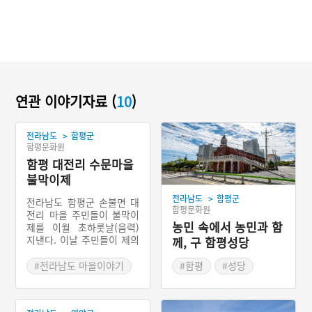
연관 이야기자료 (
10
)
>
전라남도
함평군
함평문화원
함평 대전리 수문마을
불막이제
>
전라남도
함평군
전라남도 함평군 손불면 대
함평문화원
전리 마을 주민들이 불막이
농민 속에서 농민과 함
제를 이월 초하룻날(음력)
지낸다. 이날 주민들이 제의
께, 구 함평성당
를 드리는 것은 초하루라는
것이 새롭게 시작하는 의미
#전라남도 마을이야기
#함평
#성당
를 지니고 있기 때문이라 한
#전라남도 근대문화유산
다. 당산제를 지내는 과정에
#근대종교시설
서 줄다리기를 하는데 이 과