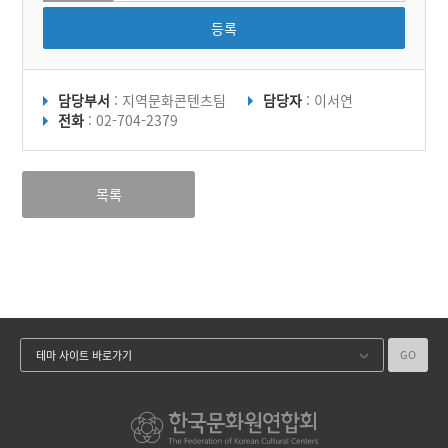
등록
담당부서
: 지역문화콘텐츠팀
담당자
: 이서연
전화
: 02-704-2379
목록
GO
테마 사이트 바로가기