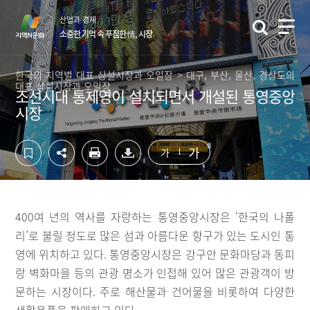
컨
하
산업과 경제
텐
단
소중한 기억 속 푸짐한 情, 시장
츠
영
영
역
역
바
한국의 지역별 대표 상설시장과 오일장 > 대구, 부산, 울산, 경상도의
대표 상설시장과 오일장
바
로
조선시대 통제영이 설치되면서 개설된 통영중앙
로
가
시장
가
기
기
가
가
400여 년의 역사를 자랑하는 통영중앙시장은 ‘한국의 나폴
리’로 불릴 정도로 많은 섬과 아름다운 항구가 있는 도시인 통
영에 위치하고 있다. 통영중앙시장은 강구안 문화마당과 동피
랑 벽화마을 등의 관광 명소가 인접해 있어 많은 관광객이 방
문하는 시장이다. 주로 해산물과 건어물을 비롯하여 다양한