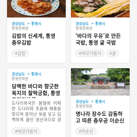
>
>
경상남도
통영시
경상남도
통영시
통영문화원
통영문화원
김밥의 신세계, 통영
‘바다의 우유’로 만든
충무김밥
국밥, 통영 굴 국밥
#김밥
#바닷가음식
#굴
#통영 향토음식
#통영 향토음식
#경상남도 별미
#경상남도 별미
>
경상남도
통영시
통영문화원
담백한 바다와 향긋한
육지의 찰떡궁합, 통영
도다리쑥국
>
경상남도
통영시
도다리쑥국은 봄철에 어획
통영문화원
한 도다리와 초봄에 해풍을
명나라 장수도 감동하
맞으며 돋아난 쑥을 넣고 담
백하게 끓인 생선국으로 경
고 따른 충무공 이순신
상남도 통영시의 봄철을 대
의 통영 충렬사
표하는 향토 음식이다. 일
#바닷가음식
#이순신
년에 한 달에서 한 달 반 남