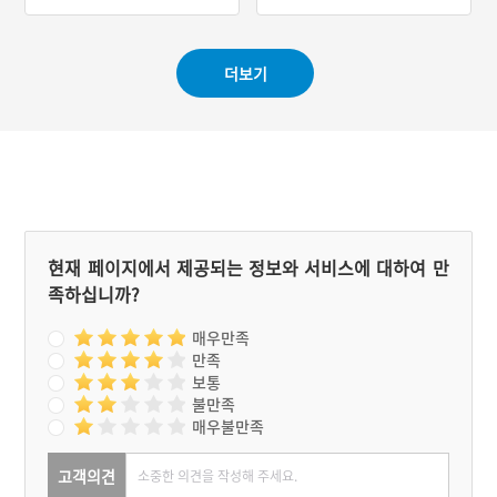
#통영 향토음식
#통영 가볼만한곳
짓, 쑥이 나기 시작하는 초
#경상남도 별미
봄에만 맛볼 수 있는 음식이
다.
더보기
현재 페이지에서 제공되는 정보와 서비스에 대하여 만
족하십니까?
매우만족
만족
보통
불만족
매우불만족
고객의견