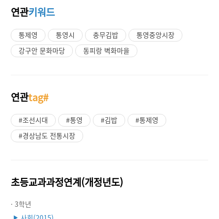
연관
키워드
통제영
통영시
충무김밥
통영중앙시장
강구안 문화마당
동피랑 벽화마을
연관
tag#
#조선시대
#통영
#김밥
#통제영
#경상남도 전통시장
초등교과과정연계(개정년도)
· 3학년
사회(2015)
▶