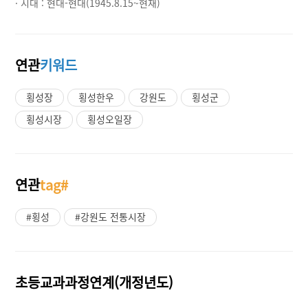
· 시대 :
현대-현대(1945.8.15~현재)
연관
키워드
횡성장
횡성한우
강원도
횡성군
횡성시장
횡성오일장
연관
tag#
#횡성
#강원도 전통시장
초등교과과정연계(개정년도)