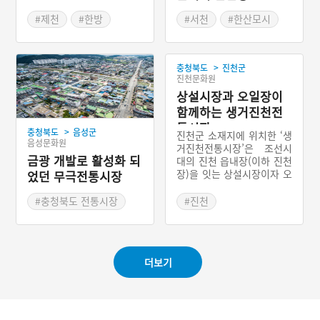
분의 약령시장이 쇠퇴할 때
오히려 더 성장하였다. 193
#제천
#한방
#서천
#한산모시
3년에 제천시 화산동으로
#약초
#충청남도 전통시장
옮기고, 1990년 건물을 신
#제천가볼만한곳
축 개장하였다. 제천약초시
>
충청북도
진천군
장에서는 황기를 비롯해서
#충청북도 전통시장
진천문화원
60여 가지의 약초가 판매된
다. 2005년에 제천시가 ‘제
상설시장과 오일장이
천 약초 참살이 특구’로 선
함께하는 생거진천전
정되었고, 그 중심지 역할을
통시장
>
충청북도
음성군
제천약초시장이 하고 있다.
진천군 소재지에 위치한 ‘생
음성문화원
거진천전통시장’은 조선시
금광 개발로 활성화 되
대의 진천 읍내장(이하 진천
장)을 잇는 상설시장이자 오
었던 무극전통시장
일장이다. 진천장은 진천 읍
소재지에서 열리는 정기시
#충청북도 전통시장
#진천
장이다. 1911년 도로에 장
#충청북도 전통시장
이 서던 진천장이 ‘장터거
리’로 불리는 곳으로 옮겨
해방 이후 진천지역의 중심
더보기
시장으로 자리를 잡는다. 2
015년에 다시 70여 개의 상
설점포와 350개의 노점이
들어설 수 있는 현대식 건물
로 새롭게 문을 열었다.