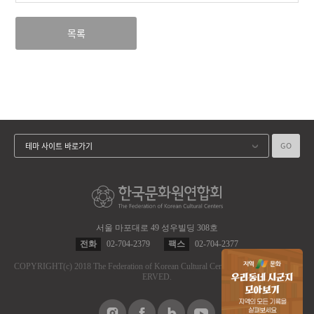
목록
GO
테마 사이트 바로가기
서울 마포대로 49 성우빌딩 308호
전화
02-704-2379
팩스
02-704-2377
COPYRIGHT
(c)
2018 The Federation of Korean Cultural Centers.
ALL RIGHT RES
ERVED.