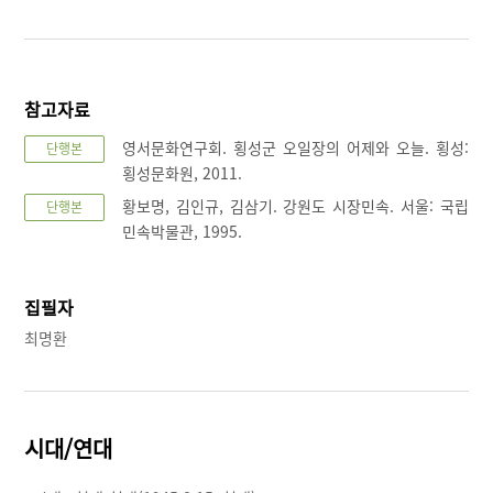
참고자료
영서문화연구회. 횡성군 오일장의 어제와 오늘. 횡성:
단행본
횡성문화원, 2011.
황보명, 김인규, 김삼기. 강원도 시장민속. 서울: 국립
단행본
민속박물관, 1995.
집필자
최명환
시대/연대