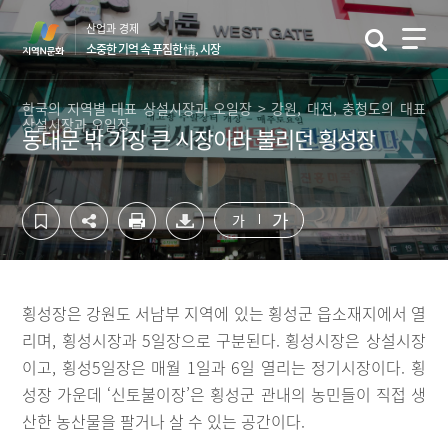
컨
하
산업과 경제
텐
단
소중한 기억 속 푸짐한 情, 시장
츠
영
영
역
역
바
한국의 지역별 대표 상설시장과 오일장 > 강원, 대전, 충청도의 대표
상설시장과 오일장
바
로
동대문 밖 가장 큰 시장이라 불리던 횡성장
로
가
가
기
기
가
가
횡성장은 강원도 서남부 지역에 있는 횡성군 읍소재지에서 열
리며, 횡성시장과 5일장으로 구분된다. 횡성시장은 상설시장
이고, 횡성5일장은 매월 1일과 6일 열리는 정기시장이다. 횡
성장 가운데 ‘신토불이장’은 횡성군 관내의 농민들이 직접 생
산한 농산물을 팔거나 살 수 있는 공간이다.