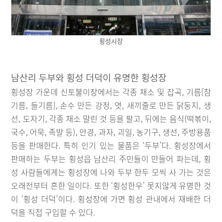
횡성시장
남산리 두부와 횡성 더덕이 유명한 횡성장
횡성장 가운데 신토불이장에서는 각종 채소 및 잡곡, 기름[참
기름, 들기름], 손수 만든 강정, 엿, 새끼줄로 만든 닭둥지, 생
선, 도자기, 각종 채소 말린 것 등을 팔고, 뒤에는 음식(떡볶이,
국수, 어묵, 족발 등), 안경, 과자, 괴일, 농기구, 생선, 주방용품
등을 판매한다. 특히 인기 있는 물품은 ‘두부’다. 횡성장에서
판매하는 두부는 횡성읍 남산리 주민들이 만들어 파는데, 횡
성 사람들에게는 횡성장에 나와 두부 한두 모씩 사 가는 것은
오래전부터 흔한 일이다. 또한 ‘횡성한우’ 못지않게 유명한 것
이 ‘횡성 더덕’이다. 횡성장에 가면 횡성 관내에서 재배한 더
덕을 직접 구입할 수 있다.