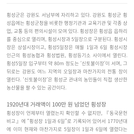
횡성군은 강원도 서남부에 자리하고 있다. 강원도 횡성군 횡
성읍에는 횡성군청을 비롯한 행정기관과 교육기관 및 각종 상
업, 교통 등의 편의시설이 모여 있다. 횡성장은 횡성읍 읍하리
를 중심으로 열리며, 횡성시장과 5일장으로 구분된다. 횡성시
장은 상설시장이고, 횡성5일장은 매월 1일과 6일 횡성시장
인근의 횡성농협과 횡성법원, 횡성등기소 사이에서 열린다.
횡성5일장 입구부터 약 80m 정도는 ‘신토불이장’이 서며, 그
뒤로는 강원도 여느 지역의 오일장과 마찬가지의 전통 장이
열린다. ‘신토불이장’은 횡성군 관내의 농민들이 직접 생산한
농산물을 팔 수 있는 공간이다.
1920년대 거래액이 100만 원 넘었던 횡성장
횡성장이 언제부터 열렸는지 확인할 수 없지만, 『동국문헌
비고』에 “횡성장 1일과 6일”로 기록되어 있어서 1770년대
에 이미 현재와 마찬가지로 5일장이 1일과 6일에 열렸다는