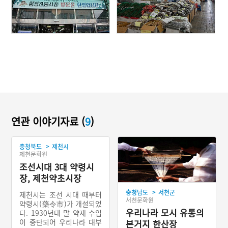
연관 이야기자료 (
9
)
>
충청북도
제천시
제천문화원
조선시대 3대 약령시
장, 제천약초시장
>
충청남도
서천군
제천시는 조선 시대 때부터
서천문화원
약령시(藥令市)가 개설되었
우리나라 모시 유통의
다. 1930년대 말 약재 수입
이 중단되어 우리나라 대부
본거지 한산장