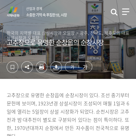
컨
하
산업과 경제
텐
단
소중한 기억 속 푸짐한 情, 시장
츠
영
영
역
역
바
한국의 지역별 대표 상설시장과 오일장 > 광주, 전라도, 제주도의 대표
상설시장과 오일장
바
로
고추장으로 유명한 순창읍의 순창시장
로
가
가
기
기
가
가
고추장으로 유명한 순창읍에 순창시장이 있다. 조선 중기부터
문헌에 보이며, 1923년경 상설시장이 조성되어 매월 1일과 6
일에 열리는 5일장이 상설 시장화가 되었다. 순천시장은 고추
전과 밤·대추전이 별도로 구분되어 있다는 점이 특이하다. 또
한, 1970년대까지 순창에서 만든 자수품이 전국적으로 유명