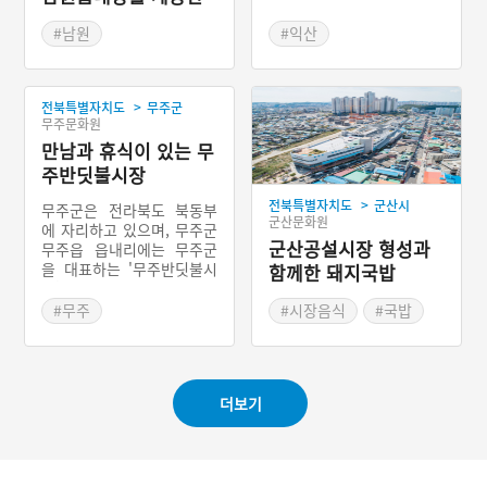
장은 상설시장이고, 익산장
남원공설시장
은 매월 4일과 9일 열리는
#남원
#익산
오일장이다. 특히 익산장은
#전라북도 전통시장
#전라북도 전통시장
전북 최대 규모를 자랑하는
#남원 가볼만한곳
정기시장으로 농산물과 수
>
전북특별자치도
무주군
산물을 비롯하여 다양한 물
무주문화원
건을 판매하고 있다.
만남과 휴식이 있는 무
주반딧불시장
>
전북특별자치도
군산시
무주군은 전라북도 북동부
군산문화원
에 자리하고 있으며, 무주군
군산공설시장 형성과
무주읍 읍내리에는 무주군
을 대표하는 '무주반딧불시
함께한 돼지국밥
장'이 있다. 무주반딧불시장
은 1890년에 형성된 ‘산골
#무주
#시장음식
#국밥
재래시장’에서 기원하였으
#전라북도 전통시장
#군산
#먹자골목
며, 상설시장과 매월 1, 6일
#군산 가볼만한곳
에 열리는 오일장이 함께 운
영되고 있다. 특히 2002년
더보기
부터 반딧불이 상징하는 청
정 이미지를 살려 테마가 있
는 전통시장으로 만들어가
고 있다.