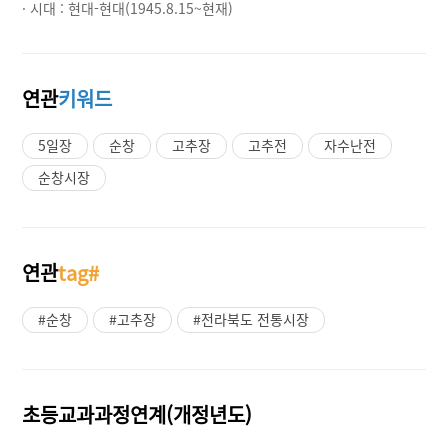
· 시대 :
현대-현대(1945.8.15~현재)
연관
키워드
5일장
순창
고추장
고추전
자수난전
순창시장
연관
tag#
#순창
#고추장
#전라북도 전통시장
초등교과과정연계(개정년도)