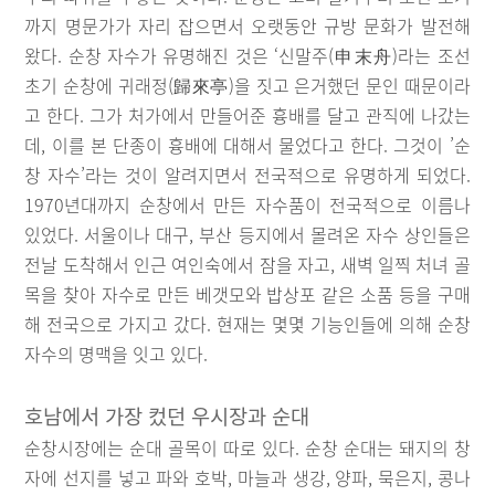
까지 명문가가 자리 잡으면서 오랫동안 규방 문화가 발전해
왔다. 순창 자수가 유명해진 것은 ‘신말주(申末舟)라는 조선
초기 순창에 귀래정(歸來亭)을 짓고 은거했던 문인 때문이라
고 한다. 그가 처가에서 만들어준 흉배를 달고 관직에 나갔는
데, 이를 본 단종이 흉배에 대해서 물었다고 한다. 그것이 ’순
창 자수’라는 것이 알려지면서 전국적으로 유명하게 되었다.
1970년대까지 순창에서 만든 자수품이 전국적으로 이름나
있었다. 서울이나 대구, 부산 등지에서 몰려온 자수 상인들은
전날 도착해서 인근 여인숙에서 잠을 자고, 새벽 일찍 처녀 골
목을 찾아 자수로 만든 베갯모와 밥상포 같은 소품 등을 구매
해 전국으로 가지고 갔다. 현재는 몇몇 기능인들에 의해 순창
자수의 명맥을 잇고 있다.
호남에서 가장 컸던 우시장과 순대
순창시장에는 순대 골목이 따로 있다. 순창 순대는 돼지의 창
자에 선지를 넣고 파와 호박, 마늘과 생강, 양파, 묵은지, 콩나