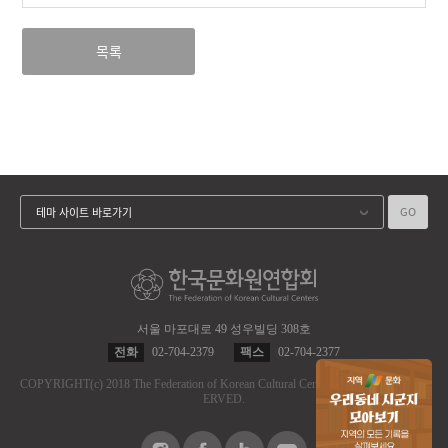
목록
GO
테마 사이트 바로가기
서울 마포대로 49 성우빌딩 308호
전화
02-704-2379
팩스
02-704-2377
COPYRIGHT
(c)
2018 The Federation of Korean Cultural Centers.
ALL RIGHT RES
ERVED.