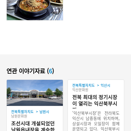
연관 이야기자료 (
6
)
>
전북특별자치도
익산시
익산문화원
전북 최대의 정기시장
이 열리는 익산북부시
장
>
전북특별자치도
남원시
'익산북부시장'은 전라북도
남원문화원
익산시 남중동에 위치하며,
조선시대 개설되었던
상설시장과 오일장이 함께
운영되고 있다. 익산북부시
남원읍내장을 계승한