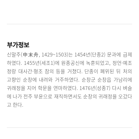
부가정보
신말주(申末舟, 1429~1503)는 1454년(단종2) 문과에 급제
하였다. 1455년(세조1)에 원종공신에 녹훈되었고, 정언·예조
정랑 대사간·형조 참의 등을 거쳤다. 단종이 폐위된 뒤 처의
고향인 순창에 내려와 거주하였다. 순창군 순창읍 가남리에
귀래정을 지어 학문을 연마하였다. 1476년(성종7) 다시 벼슬
에 나가 전주 부윤으로 재직하면서도 순창의 귀래정을 오갔다
고 한다.