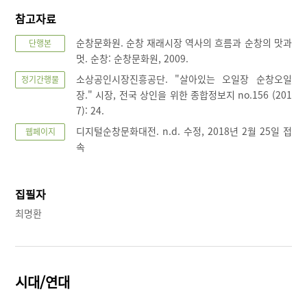
참고자료
순창문화원. 순창 재래시장 역사의 흐름과 순창의 맛과
단행본
멋. 순창: 순창문화원, 2009.
소상공인시장진흥공단. "살아있는 오일장 순창오일
정기간행물
장." 시장, 전국 상인을 위한 종합정보지 no.156 (201
7): 24.
디지털순창문화대전. n.d. 수정, 2018년 2월 25일 접
웹페이지
속
집필자
최명환
시대/연대