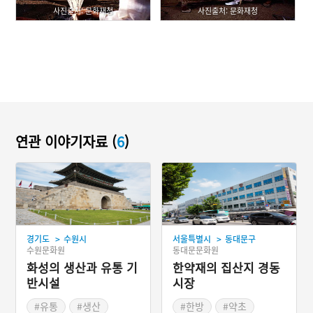
사진출처: 문화재청
사진출처: 문화재청
연관 이야기자료 (
6
)
>
>
경기도
수원시
서울특별시
동대문구
수원문화원
동대문문화원
화성의 생산과 유통 기
한약재의 집산지 경동
반시설
시장
#유통
#생산
#한방
#약초