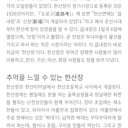
각의 오일장들이 있었다. 한산장이 정기시장으로 등록된 것은
1926년이지만, 『도로고(道路考)』에 보면 “한산면에는 ‘읍
내장’과 ‘신장(新場)’이 개설되어 있었다.”라고 해서 조선시대
부터 한산에 장이 있었음을 알 수 있다. 읍내장은 1일과 6일에
열렸으며, ‘안장’이라고 불렀다. 곧 안장은 부녀자들이 물건을
가지고 와서 파는 작은 시장이라는 의미다. 이 읍내장이 바로
지금의 ‘한산장’이다. 한산장은 부여군 양화면 사람들이 많이
이용하고, 한산, 가산, 마산, 화양 사람들도 장을 보러 다녔다.
추억을 느낄 수 있는 한산장
한산장은 한산터미널에서 한산초등학교 사이에서 개설된다.
한산장에는 평일에도 문을 여는 골목상점들과 장날에만 좌판
을 펼치는 난전상인들이 함께 꾸려간다. 장터 초입에는 채소
전들이 있고, 뒤이어서 어물전과 잡화전이 있다. 어물전에서
주로 판매되는 것은 ‘박대’다. 납작한 박대는 꾸덕꾸덕하게 말
려서 파는데, 찜이나 조림, 구이로 만들어 먹는다. 그리고 한