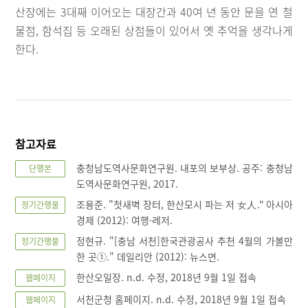
산장에는 3대째 이어오는 대장간과 40여 년 동안 문을 연 철
물점, 함석집 등 오래된 상점들이 있어서 옛 추억을 생각나게
한다.
참고자료
충청남도역사문화연구원. 내포의 보부상. 공주: 충청남
단행본
도역사문화연구원, 2017.
조용준. "첫새벽 장터, 한산모시 파는 저 女人." 아시아
정기간행물
경제 (2012): 여행·레저.
정현규. "[충남 서천]한국관광공사 추천 4월의 가볼만
정기간행물
한 곳①." 데일리안 (2012): 뉴스면.
한산오일장. n.d. 수정, 2018년 9월 1일 접속
웹페이지
서천군청 홈페이지. n.d. 수정, 2018년 9월 1일 접속
웹페이지