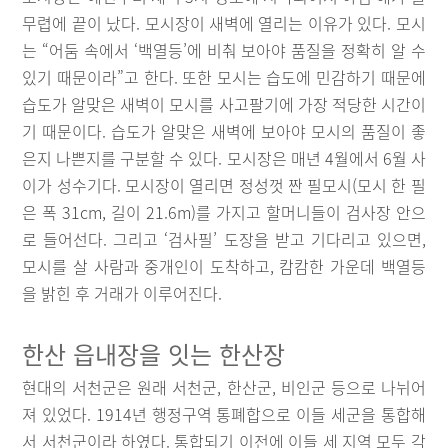
무렵에 끝이 났다. 모시장이 새벽에 열리는 이유가 있다. 모시
는 “어둠 속에서 ‘백열등’에 비춰 보아야 품질을 정확히 알 수
있기 때문이라”고 한다. 또한 모시는 습도에 민감하기 때문에
습도가 알맞은 새벽이 모시를 사고팔기에 가장 적당한 시간이
기 때문이다. 습도가 알맞은 새벽에 보아야 모시의 품질이 좋
은지 나쁜지를 구분할 수 있다. 모시장은 매년 4월에서 6월 사
이가 성수기다. 모시장이 열리면 정성껏 짠 필모시(모시 한 필
은 폭 31cm, 길이 21.6m)를 가지고 할머니들이 검사장 안으
로 들어선다. 그리고 ‘검사필’ 도장을 받고 기다리고 있으면,
모시를 살 사람과 중개인이 도착하고, 캄캄한 가운데 백열등
을 밝힌 후 거래가 이루어진다.
한산 읍내장을 잇는 한산장
현대의 서천군은 원래 서천군, 한산군, 비인군 등으로 나뉘어
져 있었다. 1914년 행정구역 통폐합으로 이들 세군을 통합해
서 서천군이라 하였다. 통합되기 이전에 이들 세 지역 모두 각