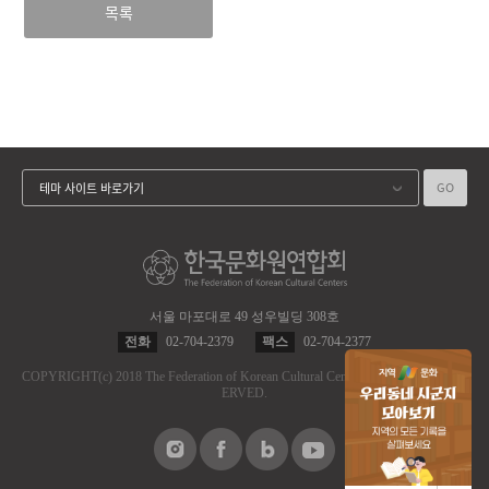
목록
GO
테마 사이트 바로가기
서울 마포대로 49 성우빌딩 308호
전화
02-704-2379
팩스
02-704-2377
COPYRIGHT
(c)
2018 The Federation of Korean Cultural Centers.
ALL RIGHT RES
ERVED.