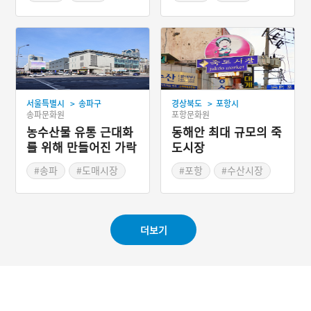
#상업의 구심점
#서울 전통시장
#예능프로그램과 시장
>
>
서울특별시
송파구
경상북도
포항시
송파문화원
포항문화원
농수산물 유통 근대화
동해안 최대 규모의 죽
를 위해 만들어진 가락
도시장
시장
#송파
#도매시장
#포항
#수산시장
#서울 전통시장
#포항가볼만한곳
#드라마 촬영지
#경상북도 전통시장
더보기