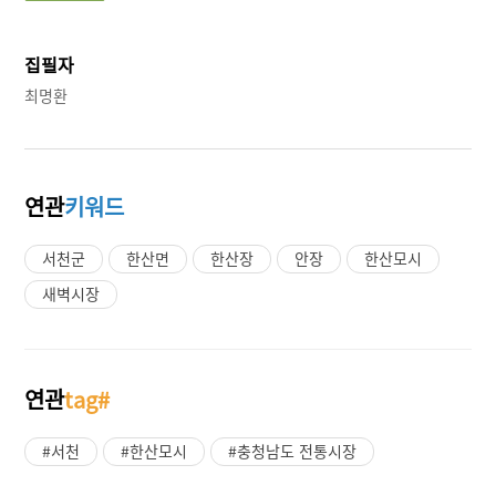
집필자
최명환
연관
키워드
서천군
한산면
한산장
안장
한산모시
새벽시장
연관
tag#
#서천
#한산모시
#충청남도 전통시장