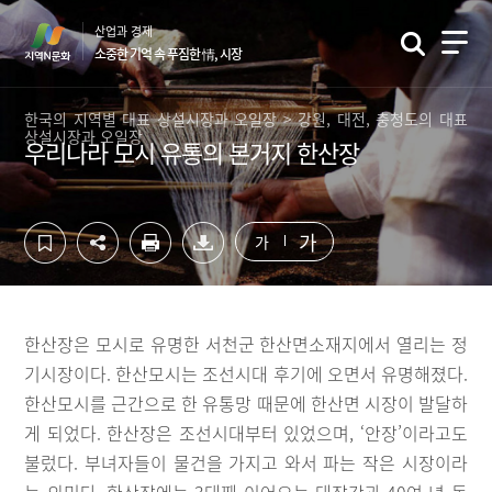
컨
하
산업과 경제
텐
단
소중한 기억 속 푸짐한 情, 시장
츠
영
영
역
역
바
한국의 지역별 대표 상설시장과 오일장 > 강원, 대전, 충청도의 대표
상설시장과 오일장
바
로
우리나라 모시 유통의 본거지 한산장
로
가
가
기
기
가
가
한산장은 모시로 유명한 서천군 한산면소재지에서 열리는 정
기시장이다. 한산모시는 조선시대 후기에 오면서 유명해졌다.
한산모시를 근간으로 한 유통망 때문에 한산면 시장이 발달하
게 되었다. 한산장은 조선시대부터 있었으며, ‘안장’이라고도
불렀다. 부녀자들이 물건을 가지고 와서 파는 작은 시장이라