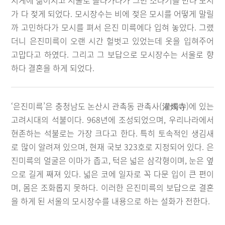
지게에 짊어지고 서울로 올라가다가 그만 소나기를 만나 모시
가 다 젖게 되었다. 모시장수는 비에 젖은 모시를 어떻게 말릴
까 고민하다가 모시를 펴서 은진 미륵에다 입혀 놓았다. 그랬
더니 은진미륵이 오랜 시간 헐벗고 있었는데 옷을 입혀주어
고맙다고 하였다. 그리고 그 보답으로 모시장수는 서울로 향
하다 결혼을 하게 되었다.
‘은진미륵’은 충청남도 논산시 관촉동 관촉사(灌燭寺)에 있는
고려시대의 석불이다. 968년에 조성되었으며, 우리나라에서
현존하는 석불로는 가장 크다고 한다. 특히 토속적인 생김새
로 많이 알려져 있으며, 현재 국보 323호로 지정되어 있다. 은
진미륵의 얼굴은 이마가 좁고, 턱은 넓은 삼각형이며, 눈은 옆
으로 길게 째져 있다. 넓은 코에 일자로 꼭 다문 입이 큰 편이
며, 몸은 조화롭지 못하다. 이러한 은진미륵의 보답으로 결혼
을 하게 된 서울의 모시장수를 내용으로 하는 설화가 전한다.