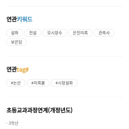
연관
키워드
설화
전설
모시장수
은진미륵
관촉사
보은담
연관
tag#
#논산
#미륵불
#시장설화
초등교과과정연계(개정년도)
· 3학년