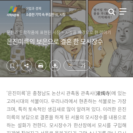
컨
하
산업과 경제
텐
단
소중한 기억 속 푸짐한 情, 시장
츠
영
영
역
역
바
문헌과 문학작품에 표현된 시장 > 시장을 배경으로 한 이야기
바
로
은진미륵의 보은으로 결혼 한 모시장수
로
가
가
기
기
가
가
‘은진미륵’은 충청남도 논산시 관촉동 관촉사(灌燭寺)에 있는
고려시대의 석불이다. 우리나라에서 현존하는 석불로는 가장
크며, 특히 토속적인 생김새로 많이 알려져 있다. 이러한 은진
미륵의 보답으로 결혼을 하게 된 서울의 모시장수를 내용으로
하는 설화가 전한다. 모시장수가 한산장에서 모시를 구입해