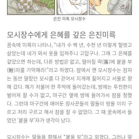
은진 미륵 모시장수
모시장수에게 은혜를 갚은 은진미륵
꿈속에 미륵이 나타나, “내가 수 백 년, 수천 년 이렇게 헐벗고
살았는데 네가 와서 옷을 입혀주니 고맙구나. 그래 그 은혜를
갚았으면 하는데, 다른 방법은 없고, 떨어질 락(落)에 붙을 부
(附)자를 기억해라!”라고 하였다. 잠에서 깬 모시장수는 잠자
는 동안 말랐던 모시를 다 걷어서 지게에 짊어지고 서울로 향
해 갔다. 해가 저물어 한 주막에 들어갔는데, 방에는 투전판이
벌어져 잘 수가 없고, 마구간 옆에 방에 들어가서 잠을 청했
다. 그런데 마구간에 매어둔 장사꾼들의 말들이 땅을 이리 구
르고 저리 구르고 해서 잠을 잘 수 없었다. 그 때 꿈속에서 들
었던 ‘붙을 부’자가 생각이 났다.
모시장수는 말들을 향해서 “붙을 부”라고 외쳤다. 그러나 말