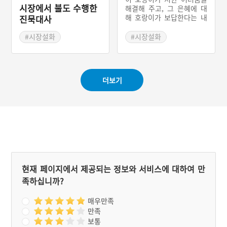
시장에서 불도 수행한
해결해 주고, 그 은혜에 대
해 호랑이가 보답한다는 내
진묵대사
용이 많다. 경상남도 산청군
산청장을 중심으로 전승하
#시장설화
#시장설화
는 이야기도 ‘보은형 호랑
이’ 민담이라고 할 수 있다.
숯장수가 호랑이 목에 걸린
비녀를 빼주고 그 은혜의 보
더보기
답으로 호랑이는 서울 이정
승의 딸을 물어다 준다. 후
에 숯장수는 이정승의 사위
가 된다.
현재 페이지에서 제공되는 정보와 서비스에 대하여 만
족하십니까?
매우만족
만족
보통