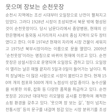
웃으며 장보는 순천웃장
순천시 지역에는 조선 시대부터 오일장으로 난전이 펼쳐지고
있었다. 그러다 1928년 시장이 조성되면서 북문 밖에 형성된
것이 순천웃장이다. 당시 남문다리에서 중앙병원, 현재의 신
한은행에서 동외동 사거리까지 시내의 중심 지역이 모두 장터
였다고 한다. 이후 1974년 현재의 자리에 시장 건물이 세워지
고 1975년 북부시장이라는 이름으로 문을 열었다. 2009년
‘순천웃장’이라는 명칭으로 바뀌어 현재에 이르고 있다. 순천
웃장은 상설시장으로 운영되며 오일장도 겸하고 있다. 오일장
이 열리는 날은 매월 끝자리 5일과 0일이 들어가는 날이다. 특
히 장날에는 더 많은 사람으로 시장이 붐빈다고 한다. 현재 15
0여 개의 점포와 500여 개의 노점상이 성업 중이다. 농수산물
을 비롯한 의류, 잡화 등 다양한 품목을 취급하고 있다. 순천
웃장은 2019년 대대적인 리모델링 공사를 진행하여 쾌적한
쇼핑 환경을 갖추고 있다. ‘웃으며 장 보는 길’, ‘정이 넘치는
전통시장’ 등의 문구를 내걸며 정감 있는 시장 분위기를 조성