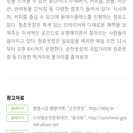
성을 느껴볼 수 있는 공간이다. 수제버거, 커피숍, 캔들, 사진
관, 반려동물 간식점 등 다양한 점포가 들어서 있다. 식사와
차, 커피를 즐길 수 있으며 원데이클래스를 진행하는 점포도
있다. 청춘웃장은 특색 있는 인테리어와 다채로운 매력을 보
여주는 이색적인 공간으로 유명해지면서 찾아오는 사람들이
많아지고 있다. 청춘웃장은 일요일을 제외한 매일 오전 11시
부터 오후 8시까지 운영한다. 순천웃장의 국밥거리와 청춘웃
장 등 다양한 먹거리와 볼거리를 즐겨보자.
참고자료
별별시장 별별여행, “순천웃장”, http://bbsj.kr
웹페이지
디지털순천문화대전, “동외동”, http://suncheon.gra
웹페이지
ndculture.net