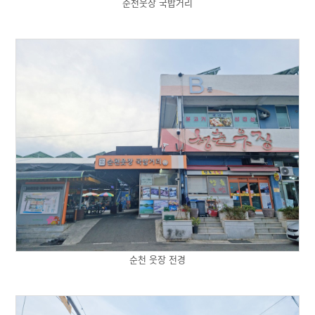
순천웃장 국밥거리
순천 웃장 전경