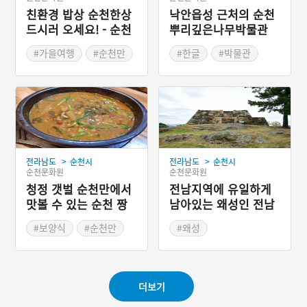
친환경 밥상 순천한상
낙안읍성 근처의 순천
드시러 오세요! - 순천
뿌리깊은나무박물관
푸드ㆍ아트 페스티벌
#가을여행
#순천만
#한글
#박물관
#가을축제
#순천
#문화공간
#순천 향토음식
>
>
전라남도
순천시
전라남도
순천시
순천문화원
순천문화원
청정 갯벌 순천만에서
전남지역에 유일하게
맛볼 수 있는 순천 짱
남아있는 왜성인 전남
뚱어탕
순천의 순천왜성
#보양식
#순천만
#왜성
#전라남도 별미
#전라남도 성곽
#순천 가볼만한곳
#드라마 촬영지
#순천 향토음식
더보기