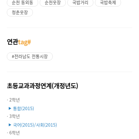
순천 동외동
순천웃장
국밥거리
국밥축제
청춘웃장
연관
tag#
#전라남도 전통시장
초등교과과정연계(개정년도)
· 2학년
통합(2015)
▶
· 3학년
국어(2015)/사회(2015)
▶
· 6학년