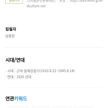
디지털순천문화대전, “웃장”, http://suncheon.gran
웹페이지
dculture.net
집필자
남종현
시대/연대
· 시대 :
근대-일제강점기(1910.8.22~1945.8.14)
· 연대 :
1920 년대
연관
키워드