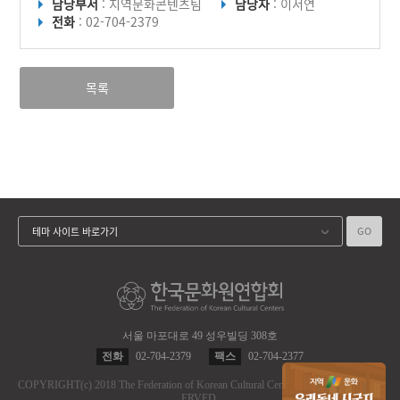
담당부서
: 지역문화콘텐츠팀
담당자
: 이서연
전화
: 02-704-2379
목록
GO
테마 사이트 바로가기
서울 마포대로 49 성우빌딩 308호
전화
02-704-2379
팩스
02-704-2377
COPYRIGHT
(c)
2018 The Federation of Korean Cultural Centers.
ALL RIGHT RES
ERVED.