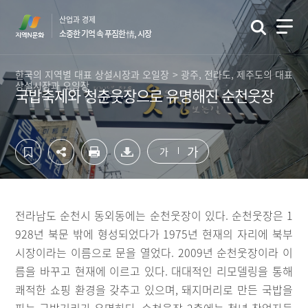
컨
하
산업과 경제
텐
단
소중한 기억 속 푸짐한 情, 시장
츠
영
영
역
역
바
한국의 지역별 대표 상설시장과 오일장 > 광주, 전라도, 제주도의 대표
상설시장과 오일장
바
로
국밥축제와 청춘웃장으로 유명해진 순천웃장
로
가
가
기
기
가
가
전라남도 순천시 동외동에는 순천웃장이 있다. 순천웃장은 1
928년 북문 밖에 형성되었다가 1975년 현재의 자리에 북부
시장이라는 이름으로 문을 열었다. 2009년 순천웃장이라 이
름을 바꾸고 현재에 이르고 있다. 대대적인 리모델링을 통해
쾌적한 쇼핑 환경을 갖추고 있으며, 돼지머리로 만든 국밥을