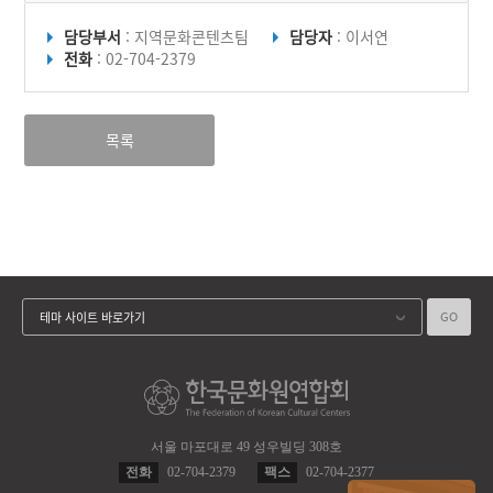
담당부서
: 지역문화콘텐츠팀
담당자
: 이서연
전화
: 02-704-2379
목록
GO
테마 사이트 바로가기
서울 마포대로 49 성우빌딩 308호
전화
02-704-2379
팩스
02-704-2377