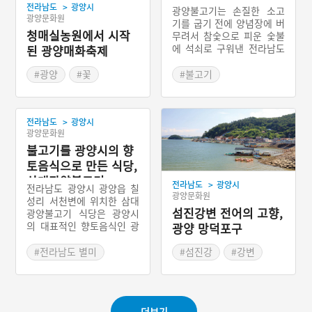
양 숯불고기
>
전라남도
광양시
광양불고기는 손질한 소고
광양문화원
기를 굽기 전에 양념장에 버
청매실농원에서 시작
무려서 참숯으로 피운 숯불
에 석쇠로 구워낸 전라남도
된 광양매화축제
광양시의 향토음식이다. 광
양 숯불고기가 대중적인 음
#광양
#꽃
#불고기
식으로 일반에 선보이기 시
#봄나들이
#봄축제
#전라남도 별미
작한 것은 한국전쟁 이후 1
#전라남도 축제
#광양 가볼만한곳
950년대부터이다. 경제사
>
전라남도
광양시
정이 넉넉하지 못했던 당시
#예능프로그램 음식
광양문화원
서민들이 정육점에서 구입
불고기를 광양시의 향
한 가격이 싼 소고기 부위를
맛있게 먹기 위해서 고기 손
토음식으로 만든 식당,
질에서 굽는 과정까지 조리
삼대광양불고기
>
전라남도
광양시
법이 고안되면서 비롯되었
전라남도 광양시 광양읍 칠
광양문화원
다.
성리 서천변에 위치한 삼대
섬진강변 전어의 고향,
광양불고기 식당은 광양시
의 대표적인 향토음식인 광
광양 망덕포구
양식 불고기를 처음으로 대
중화한 음식점이다. 광양불
#전라남도 별미
#섬진강
#강변
고기는 1930년 광양 오일장
#대를 잇는 가게
#고기잡이
인근에 일흥식당을 연 고
#블루리본
#광양 가볼만한곳
(故) 이소은 할머니가 처음
으로 선보이기 시작했다. 창
더보기