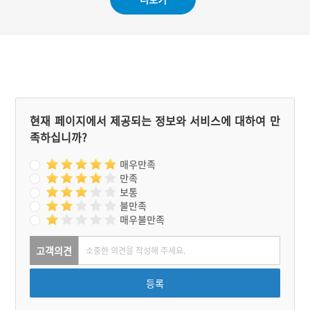
업주의 아들이자 2대 대표
인 고(故) 이영조 씨는 모친
이 만든 음식에 처음으로
‘광양불고기’라는 이름을 붙
였고, 1968년 광양읍 읍내
리로 이전하여 ‘광양불고기
식당’이라는 상호를 걸고 광
양불고기 대중화에 나섰다.
1970년대 이후 정부의 관광
사업정책에 힘입어 외국인
현재 페이지에서 제공되는 정보와 서비스에 대하여 만
관광객 등을 통해 점차 전국
족하십니까?
으로 소문이 나기 시작했다.
1979년 이영조 씨의 아들
이형중 씨가 3대 대표가 되
매우만족
면서 현재의 위치로 확장 이
만족
전하였고, 3대를 잇는 광양
보통
불고기의 전통을 살려 ‘삼대
불만족
광양불고기’로 가게 이름을
매우불만족
변경하여 현재에 이르고 있
다. 2018년부터는 식품조리
학을 전공한 이형중 씨의 아
고객의견
들 이영재 씨가 4대째 가업
을 전수하기 위해 식당 일에
등록
참여하고 있다.