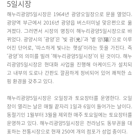
5일시장
해누리광양5일시장은 1964년 광양오일장으로 문을 열었다.
광양역 부근에서 2016년 광양읍 버스터미널 맞은편으로 옮
겨졌다. 그러면서 시장의 명칭이 해누리광양5일시장으로 바
뀌었다. 광양시의 ‘광양’은 ‘빛 광(光)’과 ‘볕 양(陽)’으로 이루
어진 단어로, ‘따스하게 빛나는 햇살’이라는 뜻을 가진다. 즉
‘광양’의 의미를 빌려 ‘해누리광양5일시장’이 된 것이다. 해누
리광양5일시장은 현대화 사업을 진행해 아케이드가 설치되
고 내부의 도로나 간판도 깔끔하게 정비되어 있어 쾌적한 쇼
핑 환경을 갖추고 있다.
해누리광양5일시장은 오일장과 토요장터를 운영한다. 오일
장이 열리는 날은 매월 끝자리 1일과 6일이 들어가는 날이다.
동절기인 1월부터 3월을 제외한 매주 토요일에는 토요장터를
운영하고 있다. 해누리광양5일시장은 전라남도 동부권을 대
표하는 전통시장으로 현재 250여 개의 점포가 성업 중이다.