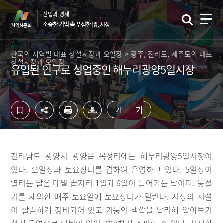
컨
하
산업과 경제
텐
단
소중한 기억 속 푸짐한 情, 시장
츠
영
영
역
역
바
한국의 지역별 대표 상설시장과 오일장 > 광주, 전라도, 제주도의 대표
상설시장과 오일장
바
로
유입된 인구로 성업중인 해누리광양5일시장
로
가
가
기
기
가
가
전라남도 광양시 광양읍 목성리에는 해누리광양5일시장이
있다. 오일장과 토요장터를 겸하여 운영하고 있다. 5일장이
열리는 날은 매월 끝자리 1일과 6일이 들어가는 날이다. 동절
기를 제외한 매주 토요일에 토요장터가 열린다. 시장의 시설
이 깔끔하게 정비되어 있고 기둥의 색깔을 달리해 알아보기