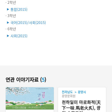
· 2학년
통합(2015)
▶
· 3학년
국어(2015)/사회(2015)
▶
· 6학년
사회(2015)
▶
연관 이야기자료 (
5
)
>
전라남도
광양시
광양문화원
천하일미 마로화적(天
下一味 馬老火炙), 광