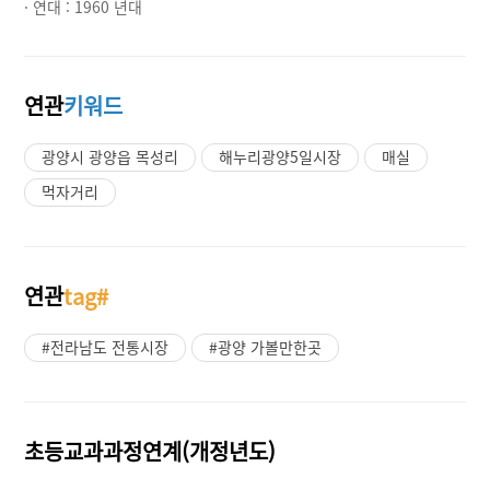
· 연대 :
1960 년대
연관
키워드
광양시 광양읍 목성리
해누리광양5일시장
매실
먹자거리
연관
tag#
#전라남도 전통시장
#광양 가볼만한곳
초등교과과정연계(개정년도)