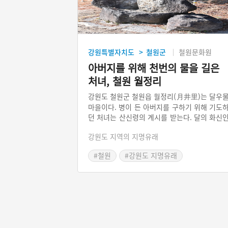
강원특별자치도
철원군
철원문화원
>
아버지를 위해 천번의 물을 길은
처녀, 철원 월정리
강원도 철원군 철원읍 월정리(月井里)는 달우
마을이다. 병이 든 아버지를 구하기 위해 기도
던 처녀는 산신령의 계시를 받는다. 달의 화신
처녀가 달이 지기 전 천 모금의 물을 길어 아
강원도 지역의 지명유래
지께 드리면 병이 낫는다는 것이다. 처녀는 밤
물을 날랐고, 아버지는 병이 나았으나 처녀는 
#철원
#강원도 지명유래
어 달이 되고 말았다.