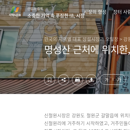
컨
하
산업과 경제
텐
단
시장의 형성
장터 사
소중한 기억 속 푸짐한 情, 시장
츠
영
영
역
역
바
바
로
한국의 지역별 대표 상설시장과 오일장 > 강
로
가
명성산 근처에 위치한
가
기
기
가
가
신철원시장은 강원도 철원군 갈말읍에 위치한 
신철원리에 거주하기 시작하였고, 거주민들