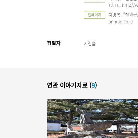
12.11., http:/
지명복, "철원군,전
웹페이지
onmae.co.kr
집필자
지진솔
연관 이야기자료 (
9
)