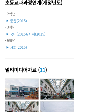
초등교과과정연계(개정년도)
· 2학년
통합(2015)
▶
· 3학년
국어(2015)/사회(2015)
▶
· 6학년
사회(2015)
▶
멀티미디어자료 (
11
)