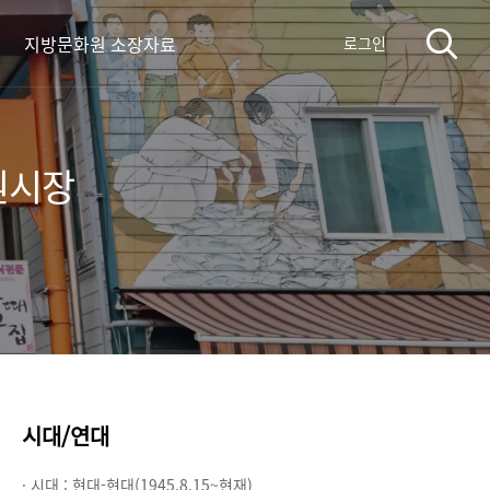
지방문화원 소장자료
로그인
원시장
시대/연대
· 시대 :
현대-현대(1945.8.15~현재)