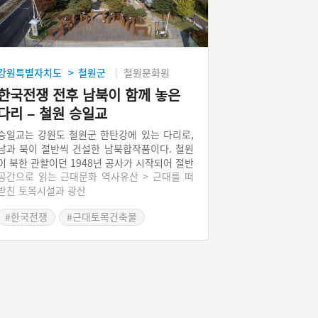
강원특별자치도
철원군
철원문화원
>
한국전쟁 전후 남북이 함께 놓은
다리 – 철원 승일교
승일교는 강원도 철원군 한탄강에 있는 다리로,
남과 북이 절반씩 건설한 남북합작품이다. 철원
이 북한 관할이던 1948년 공사가 시작되어 절반
공간으로 읽는 근대문화 역사유산 > 근대를 떠
이 지어졌으나, 한국전쟁으로 중단되었다. 이후
받친 토목시설과 광산
1958년 남한이 나머지 절반을 완공했다. 다리는
길이 120m, 높이 35m, 너비 8m의 철근콘크리
#한국전쟁
#근대토목건축물
트 구조로, ‘한국의 콰이강의 다리’라 불린다. 명
#강원도 근대문화유산
칭은 남북 지도자인 이승만과 김일성의 이름에
서 따왔다는 설과, 한국전쟁 영웅 박승일 대령을
기리기 위해 붙였다는 설이 있다.