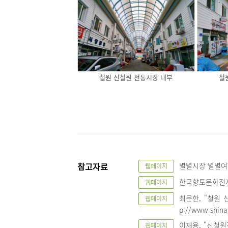
철원 신철원 전통시장 내부
철
참고자료
별별시장 별별여행,
웹페이지
한국향토문화전자대전,
웹페이지
최문한, "철원 신
웹페이지
p://www.shinai
이재용, "신철원
웹페이지