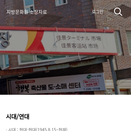
지방문화원 소장자료
로그인
시대/연대
· 시대 :
현대-현대(1945.8.15~현재)