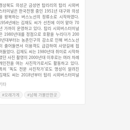
경상북도 의성군 금성면 탑리리의 탑리 시외버
스터미널은 한국전쟁 중인 1951년 대구와 의성
을 왕복하는 버스노선의 정류소로 시작하였다.
1954년에는 김재도 씨가 선친에 이어 맡아 70
년 가까이 운영하고 있다. 탑리 시외버스터미널
은 1980년대를 정점으로 호황을 누리다가 200
0년대부터는 농촌인구의 감소로 인해 버스노선
이 줄어들면서 이용객도 급감하여 사양길에 접
어들었다. 김재도 씨는 1980년대 취미로 시작하
였던 사진 촬영이 2000년대 이후로는 여러 차례
개인전을 여는 사진작가로서도 활동하고 있다.
특히 ‘독도 전문 사진작가’로도 명성이 알려진
김재도 씨는 2018년부터 탑리 시외버스터미널
대합실을 1년에 3~4회씩 사진전을 여는 전시 공
기타
간으로 꾸며서 ‘해암 김재도 갤러리’로 운영하고
있다.
#오래가게
#남해 가볼만한곳
#남해 맛집