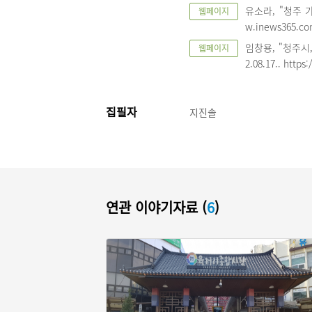
유소라, "청주 가경
웹페이지
w.inews365.c
임창용, "청주시
웹페이지
2.08.17.. htt
집필자
지진솔
연관 이야기자료 (
6
)