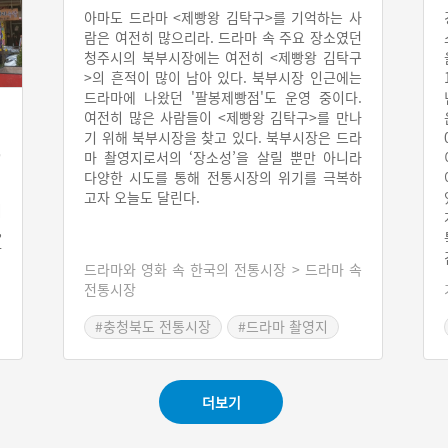
아마도 드라마 <제빵왕 김탁구>를 기억하는 사
람은 여전히 많으리라. 드라마 속 주요 장소였던
청주시의 북부시장에는 여전히 <제빵왕 김탁구
>의 흔적이 많이 남아 있다. 북부시장 인근에는
드라마에 나왔던 '팔봉제빵점'도 운영 중이다.
여전히 많은 사람들이 <제빵왕 김탁구>를 만나
기 위해 북부시장을 찾고 있다. 북부시장은 드라
마 촬영지로서의 ‘장소성’을 살릴 뿐만 아니라
다양한 시도를 통해 전통시장의 위기를 극복하
고자 오늘도 달린다.
이
,
장
드라마와 영화 속 한국의 전통시장 > 드라마 속
적
전통시장
볼
를
#충청북도 전통시장
#드라마 촬영지
#오래가게
더보기