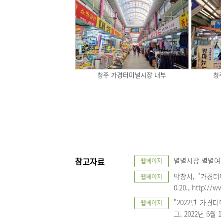
청주 가경터미널시장 내부
청
참고자료
별별시장 별별여행,
웹페이지
박창서, "가경터미
웹페이지
0.20., http://
"2022년 가경
웹페이지
그, 2022년 6월 1