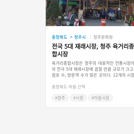
충청북도
청주시
청주문화원
>
전국 5대 재래시장, 청주 육거리종
합시장
육거리종합시장은 청주의 대표적인 전통시장
자 전국 5대 재래시장에 꼽힐 만큼 규모가 크고
점포 수, 방문객 수가 많은 곳이다. 12개의 시
이 합쳐져, 전통시장의 현대화에 성공한 대표
충청북도 마을 산책
인 시장으로도 꼽힌다. 육거리종합시장의 심
은 남석교인데, 그 색깔에 따라 물건의 종류
#청주
#시장
#마을시장
상징한다.
#청주 마을이야기