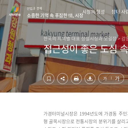
컨
하
산업과 경제
텐
단
시장의 형성
장터 사
소중한 기억 속 푸짐한 情, 시장
츠
영
영
역
역
바
바
로
한국의 지역별 대표 상설시장과 오일장 > 강
로
가
접근성이 좋은 도심 
가
기
기
가
가
가경터미널시장은 1994년도에 가경동 주
형 골목시장으로 전통시장의 분위기를 살리고 