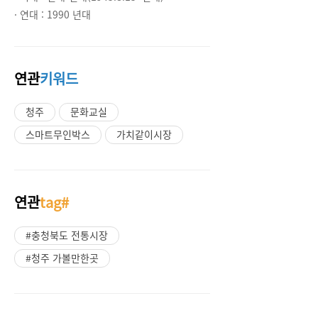
· 연대 :
1990 년대
연관
키워드
청주
문화교실
스마트무인박스
가치같이시장
연관
tag#
#충청북도 전통시장
#청주 가볼만한곳