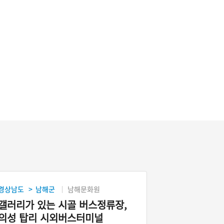
경상남도
남해군
남해문화원
>
갤러리가 있는 시골 버스정류장,
의성 탑리 시외버스터미널