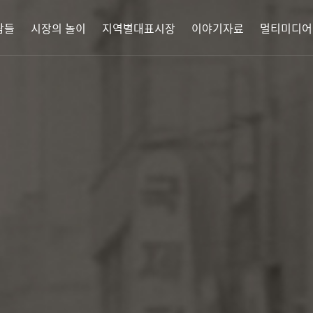
람들
시장의 놀이
지역별대표시장
이야기자료
멀티미디어