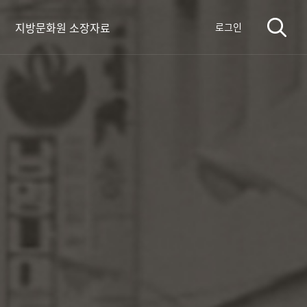
지방문화원 소장자료
로그인