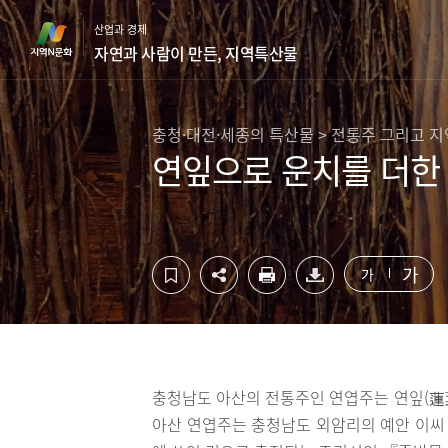
컨
하
산업과 경제
텐
단
자연과 사람이 만든, 지역특산물
츠
영
영
역
역
바
바
로
충청·대전·세종의 특산물 > 전통주 그리고 
로
가
연잎으로 운치를 더한 
가
기
기
가
가
충청남도 아산의 전통주인 연엽주는 연잎(蓮葉
아산 연엽주는 충청남도 외암리의 예안 이씨 