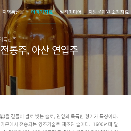
지역특산물
이야기자료
멀티미디어
지방문화원 소장자료
지역특산주
전통주, 아산 연엽주
)을 곁들어 쌀로 빚는 술로, 연잎의 독특한 향기가 특징이다.
가문에서 전승되는 양조기술로 제조된 술이다. 1600년대 말