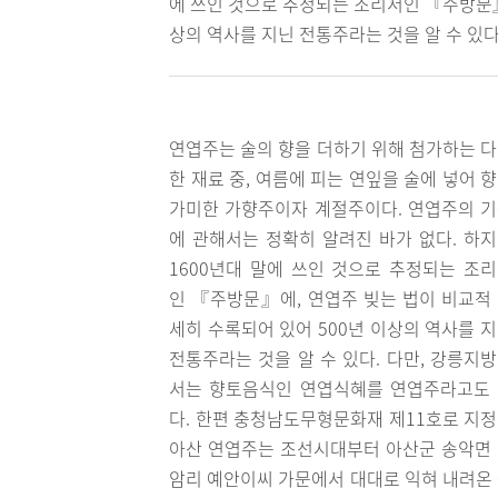
에 쓰인 것으로 추정되는 조리서인 『주방문』
상의 역사를 지닌 전통주라는 것을 알 수 있다
연엽주는 술의 향을 더하기 위해 첨가하는 
한 재료 중, 여름에 피는 연잎을 술에 넣어 
가미한 가향주이자 계절주이다. 연엽주의 
에 관해서는 정확히 알려진 바가 없다. 하
1600년대 말에 쓰인 것으로 추정되는 조
인 『주방문』에, 연엽주 빚는 법이 비교적
세히 수록되어 있어 500년 이상의 역사를 
전통주라는 것을 알 수 있다. 다만, 강릉지
서는 향토음식인 연엽식혜를 연엽주라고도
다. 한편 충청남도무형문화재 제11호로 지
아산 연엽주는 조선시대부터 아산군 송악면
암리 예안이씨 가문에서 대대로 익혀 내려온