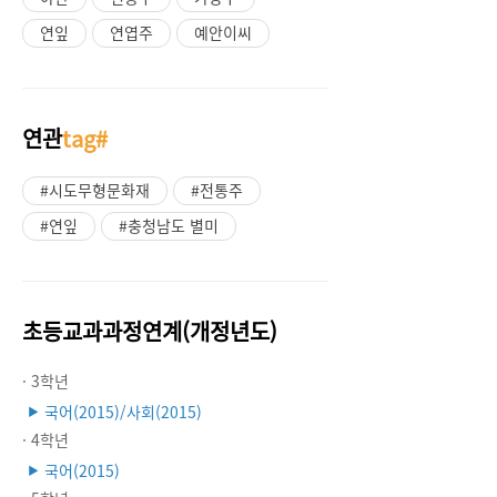
연잎
연엽주
예안이씨
연관
tag#
#시도무형문화재
#전통주
#연잎
#충청남도 별미
초등교과과정연계(개정년도)
· 3학년
국어(2015)/사회(2015)
▶
· 4학년
국어(2015)
▶