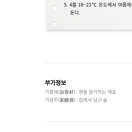
5. 4를 18~23℃ 온도에서 여
둔다.
부가정보
가향재(加香材) : 향을 첨가하는 재료
가양주(家釀酒) : 집에서 담근 술