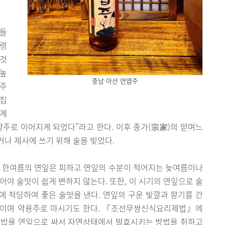
 들
주령
 것
 높
충남 아산 연엽주
엽주
원집
관계
양주로 이어지게 되었다”라고 한다. 이후 종가(宗家)의 맏며느
나 제사에 쓰기 위해 술을 빚었다.
은 한여름의 연잎은 피하고 연잎의 수분이 적어지는 늦여름이나
어야 술맛이 쉽게 변하지 않는다. 또한, 이 시기의 연잎으로 술
 적당하여 좋은 술맛을 낸다. 연잎의 구운 빛깔과 향기를 간
정도이며 약용주로 마시기도 한다. 『조선무쌍신식요리제법』에
술밥을 연잎으로 싸서 자연상태에서 발효시키는 방법을 취하고