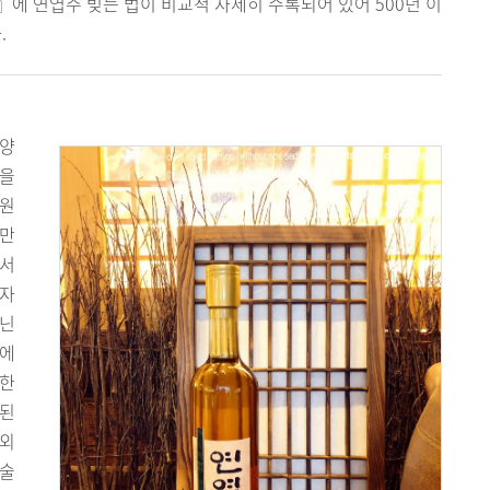
에 연엽주 빚는 법이 비교적 자세히 수록되어 있어 500년 이
.
다양
향을
기원
지만
리서
 자
지닌
방에
 한
정된
 외
 술