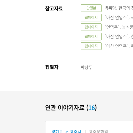
참고자료
박록담. 한국의 전
단행본
"아산 연엽주", 국
웹페이지
"연엽주", 농식품종
웹페이지
"아산 연엽주", 한
웹페이지
"아산 연엽주", 두산
웹페이지
집필자
박상두
연관 이야기자료 (
16
)
경기도
광주시
광주문화원
>