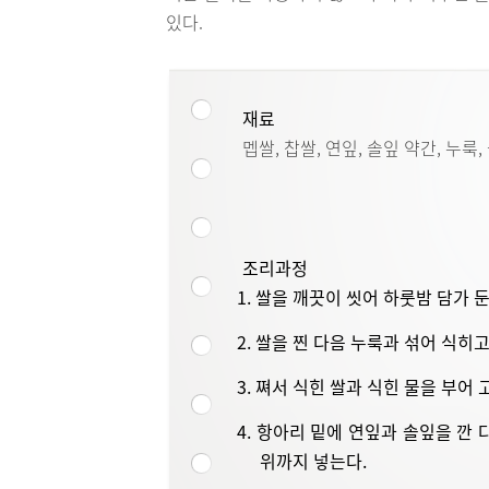
있다.
재료
멥쌀, 찹쌀, 연잎, 솔잎 약간, 누룩,
조리과정
1. 쌀을 깨끗이 씻어 하룻밤 담가 둔
2. 쌀을 찐 다음 누룩과 섞어 식히고
3. 쪄서 식힌 쌀과 식힌 물을 부어 
4. 항아리 밑에 연잎과 솔잎을 깐 
위까지 넣는다.