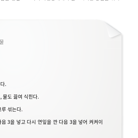
 물
다.
, 물도 끓여 식힌다.
고루 섞는다.
다음 3을 넣고 다시 연잎을 깐 다음 3을 넣어 켜켜이