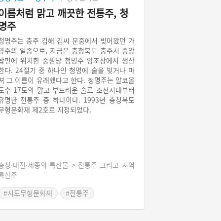
이름처럼 맑고 깨끗한 전통주, 청
명주
청명주는 충주 김해 김씨 문중에서 빚어왔던 가
양주의 일종으로, 지금은 충청북도 충주시 중앙
탑면에 위치한 중원당 청명주 양조장에서 생산
한다. 24절기 중 하나인 청명에 술을 빚거나 마
셔 그 이름이 유래했다고 한다. 청명주는 알코올
도수 17도의 맑고 부드러운 술로 조선시대부터
유명한 전통주 중 하나이다. 1993년 충청북도
무형문화재 제2호로 지정되었다.
충청·대전·세종의 특산물 > 전통주 그리고 지역
특산주
#시도무형문화재
#전통주
#충주가볼만한곳
#충청북도 별미