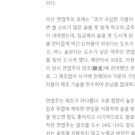
이다.
아산 연엽주의 유래는 “과거 극심한 가뭄이
면 쌀 소비가 많은 술을 못 빚게 하고자 금
이 내려졌는데, 임금께서 술을 못 드시게 된
을 안타깝게 여긴 신하들이 차보다는 도수가
고, 여느 술보다는 도수가 낮은 약주인 연
를 빚어 드시게 했다. 예안이씨 5대조, 이
이 당시 연엽주의 양조(釀造)에 관여했던 
로, 그 제조법이 사가에 전해져서 가문의 가
리들이 제조 기술을 전수하여 손님을 접대하거
연엽주는 제조가 까다롭다. 수분 함량이 높
입추 무렵에 채취한 연잎을 이용하여 술을 빚
을 빚으면 향도 좋아지고 시기적으로도 발효에
직한 연엽주는 알코올 도수 14도~19도 
서는 술독을 사용하지 않고 누룩과 버무린 