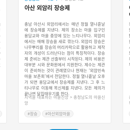
전
아산 외암리 장승제
山
충남 아산시 외암리에서는 매년 정월 열나흗날
에 장승제를 지낸다. 제의 장소는 마을 입구인
경
용담교와 마을 중앙에 있는 느티나무다. 외암리
술
에서는 매해 장승을 새로 깎는다. 외암리 장승은
는
나무뿌리를 장승의 머리카락으로 활용하고 제작
는
자의 개성이 드러난다는 점이 특징적이다. 장승
향
제 준비는 제관 선출부터 시작된다. 제의 비용은
한
대부분 시와 문화원에서 지원한다. 제수는 제관
호
이 준비하는 것이 관례였으나 현재는 ‘외암민속
마을 보존회’에서 전담한다. 정월 열나흩날 오후
가 되면 용담교에서 장승제를 지낸다. 그 후 느
티나무로 이동해 목신제를 지낸다. 모든 제의가
끝나면 달집태우기를 한다.
지역을 대표하는 마을신앙 > 충청남도의 마을신
앙
#장승
#아산외암마을
#충청남도 마을이야기