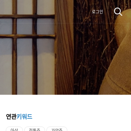
로그인
연관
키워드
아산
전통주
가양주