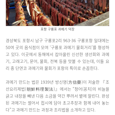
포항 구룡포 과메기 덕장
경상북도 포항시 남구 구룡포2리 963-36 구룡포항 일대에는
50여 곳의 음식점이 모여 ‘구룡포 과메기 물회거리’를 형성하
고 있다. 이곳에서 동해에서 잡아올린 신선한 생선회와 과메
기, 고래고기, 문어, 물회, 전복 등을 맛볼 수 있는데, 이들 요
리 중 단연코 과메기와 물회가 포항의 특미로 손꼽힌다.
과메기 만드는 법은 1939년 방신영(方信榮)이 저술한 『조
선요리제법(朝鮮料理製法)』에서는 “청어(꽁치)의 비늘을
긁고 내장을 빼낸 다음 소금을 약간 뿌려서 볕에 말린다. 완성
된 과메기는 썰어서 접시에 담아 초고추장과 함께 내어 놓는
다”고 과메기 만드는 과정과 조리법을 소개하고 있다.