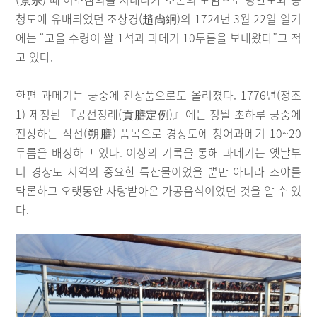
청도에 유배되었던 조상경(趙尙絅)의 1724년 3월 22일 일기
에는 “고을 수령이 쌀 1석과 과메기 10두름을 보내왔다”고 적
고 있다.
한편 과메기는 궁중에 진상품으로도 올려졌다. 1776년(정조
1) 제정된 『공선정례(貢膳定例)』에는 정월 초하루 궁중에
진상하는 삭선(朔膳) 품목으로 경상도에 청어과메기 10~20
두름을 배정하고 있다. 이상의 기록을 통해 과메기는 옛날부
터 경상도 지역의 중요한 특산물이었을 뿐만 아니라 조야를
막론하고 오랫동안 사랑받아온 가공음식이었던 것을 알 수 있
다.