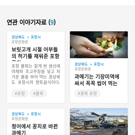
연관 이야기자료 (
9
)
>
경상북도
포항시
포항문화원
보릿고개 시절 어부들
의 허기를 채워준 포항
물회
>
경상북도
포항시
포항 물회는 잘게 썬 생선에
포항문화원
야채와 초고추장을 넣고 차
과메기는 기장미역에
가운 물을 부어 먹는 경상북
도 포항시의 향토음식이다.
싸서 꼭꼭 씹어 먹는
뱃일에 바쁜 어부들의 패스
것
트푸드이자 보릿고개 시절
#포항
#물회
#경북 포항
바닷가에 위치한 포항 사람
#경상북도 별미
#죽도시장
#구룡포
들의 허기를 달래준 구황음
#과메기
식으로도 이용되었던 음식
>
경상북도
포항시
이다.
#오래된 식당
#꽁치
포항문화원
#경상북도 별미
청어에서 꽁치로 바뀐
과메기