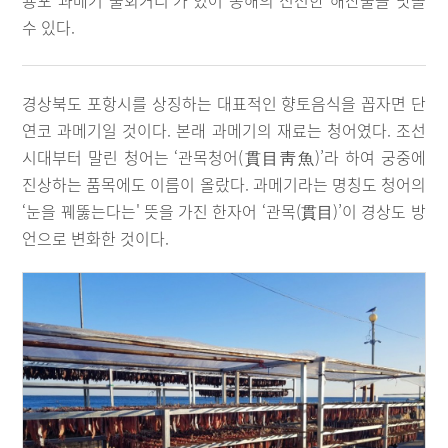
룡포 과메기 물회거리'가 있어 동해의 신선한 해산물을 맛볼
수 있다.
경상북도 포항시를 상징하는 대표적인 향토음식을 꼽자면 단
연코 과메기일 것이다. 본래 과메기의 재료는 청어였다. 조선
시대부터 말린 청어는 ‘관목청어(貫目靑魚)’라 하여 궁중에
진상하는 품목에도 이름이 올랐다. 과메기라는 명칭도 청어의
‘눈을 꿰뚫는다는' 뜻을 가진 한자어 ‘관목(貫目)’이 경상도 방
언으로 변화한 것이다.