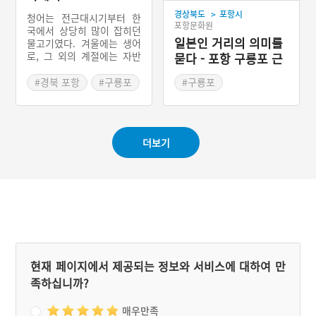
>
경상북도
포항시
청어는 전근대시기부터 한
포항문화원
국에서 상당히 많이 잡히던
일본인 거리의 의미를
물고기였다. 겨울에는 생어
로, 그 외의 계절에는 자반
묻다 - 포항 구룡포 근
으로 유통하여 먹었고, 말려
대문화역사거리
먹기도 했다. 말린 청어를
#경북 포항
#구룡포
#구룡포
과메기라 한다. 일제강점기
#과메기
#꽁치
#근대유산거리
청어는 주로 포항시 영일만
#드라마 촬영지
일대에서 많이 잡혔는데 한
해 2천만 마리 정도가 잡혔
#경상북도 근대문화유산
더보기
다. 엄청난 어획고로 영일만
의 어민들이 모두 부유했을
것 같지만 청어풍어의 이익
은 주로 구룡포에 거주하던
일본인 어부들이 차지하였
다. 오늘날 구룡포 역사문화
거리에 일제강점기 구룡포
에 거주하던 일본인 어부들
의 흔적이 있다. 요즘은 청
어가 잡히지 않아 꽁치를 과
현재 페이지에서 제공되는 정보와 서비스에 대하여 만
메기라고 부른다.
족하십니까?
매우만족