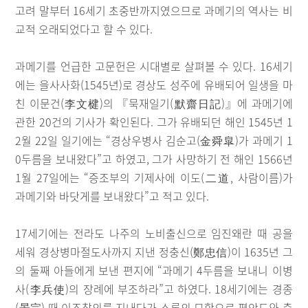
고려 말부터 16세기 초중반까지였으므로 과메기의 역사는 비
교적 오래되었다고 할 수 있다.
과메기를 언급한 고문헌은 시대별로 살펴볼 수 있다. 16세기
에는 을사사화(1545년)로 경상도 성주에 유배되어 일생을 마
친 이문건(李文楗)의 『묵재일기(默齋日記)』에 과메기에
관한 20건의 기사가 확인된다. 그가 유배되던 해인 1545년 1
2월 22일 일기에는 “경상우병사 김순고(金舜皐)가 과메기 1
0두름을 보내왔다”고 하였고, 그가 사망하기 전 해인 1566년
1월 27일에는 “증조부의 기제사에 이도(二道, 사람이름)가
과메기와 바닷게를 보내왔다”고 적고 있다.
17세기에는 전라도 나주의 노비출신으로 임진왜란 때 공을
세워 경상병마절도사까지 지낸 정충신(鄭忠信)이 1635년 그
의 둘째 아들에게 보낸 편지에 “과메기 4두름을 보내니 이병
사(李兵使)의 장례에 부조하라”고 하였다. 18세기에는 경종
(景宗) 때 이조참의를 지내다가 소론의 모함으로 평안도와 충