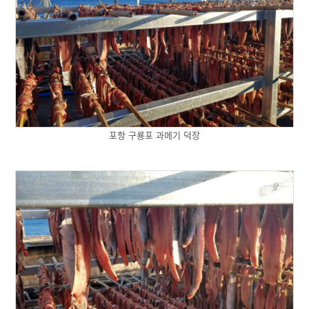
포항 구룡포 과메기 덕장