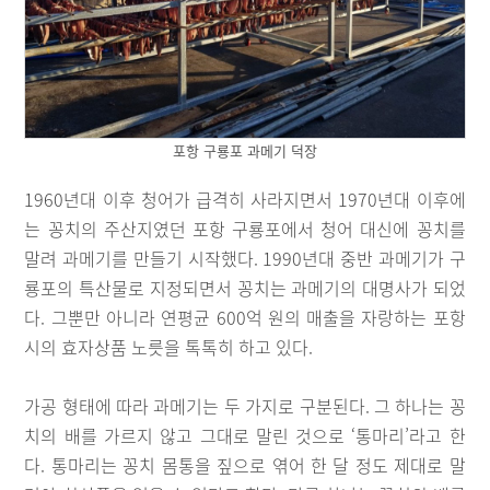
포항 구룡포 과메기 덕장
1960년대 이후 청어가 급격히 사라지면서 1970년대 이후에
는 꽁치의 주산지였던 포항 구룡포에서 청어 대신에 꽁치를
말려 과메기를 만들기 시작했다. 1990년대 중반 과메기가 구
룡포의 특산물로 지정되면서 꽁치는 과메기의 대명사가 되었
다. 그뿐만 아니라 연평균 600억 원의 매출을 자랑하는 포항
시의 효자상품 노릇을 톡톡히 하고 있다.
가공 형태에 따라 과메기는 두 가지로 구분된다. 그 하나는 꽁
치의 배를 가르지 않고 그대로 말린 것으로 ‘통마리’라고 한
다. 통마리는 꽁치 몸통을 짚으로 엮어 한 달 정도 제대로 말