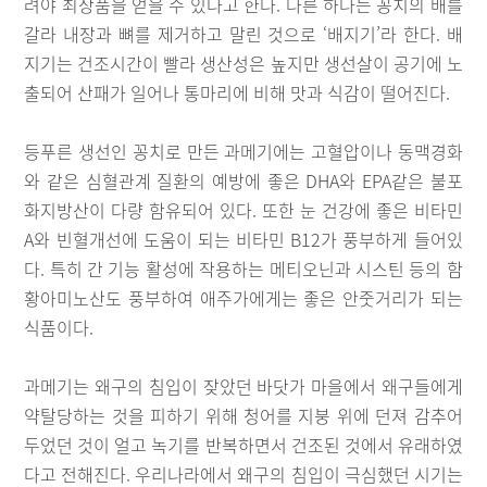
려야 최상품을 얻을 수 있다고 한다. 다른 하나는 꽁치의 배를
갈라 내장과 뼈를 제거하고 말린 것으로 ‘배지기’라 한다. 배
지기는 건조시간이 빨라 생산성은 높지만 생선살이 공기에 노
출되어 산패가 일어나 통마리에 비해 맛과 식감이 떨어진다.
등푸른 생선인 꽁치로 만든 과메기에는 고혈압이나 동맥경화
와 같은 심혈관계 질환의 예방에 좋은 DHA와 EPA같은 불포
화지방산이 다량 함유되어 있다. 또한 눈 건강에 좋은 비타민
A와 빈혈개선에 도움이 되는 비타민 B12가 풍부하게 들어있
다. 특히 간 기능 활성에 작용하는 메티오닌과 시스틴 등의 함
황아미노산도 풍부하여 애주가에게는 좋은 안줏거리가 되는
식품이다.
과메기는 왜구의 침입이 잦았던 바닷가 마을에서 왜구들에게
약탈당하는 것을 피하기 위해 청어를 지붕 위에 던져 감추어
두었던 것이 얼고 녹기를 반복하면서 건조된 것에서 유래하였
다고 전해진다. 우리나라에서 왜구의 침입이 극심했던 시기는