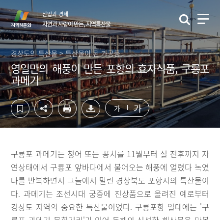
컨
하
산업과 경제
텐
단
자연과 사람이 만든, 지역특산물
츠
영
영
역
역
바
경상도의 특산물 > 특산물이 된 가공품
바
로
영일만의 해풍이 만든 포항의 효자식품, 구룡포
로
가
과메기
가
기
기
가
가
구룡포 과메기는 청어 또는 꽁치를 11월부터 설 전후까지 자
연상태에서 구룡포 앞바다에서 불어오는 해풍에 얼렸다 녹였
다를 반복하면서 그늘에서 말린 경상북도 포항시의 특산물이
다. 과메기는 조선시대 궁중에 진상품으로 올려진 예로부터
경상도 지역의 중요한 특산물이었다. 구룡포항 일대에는 '구