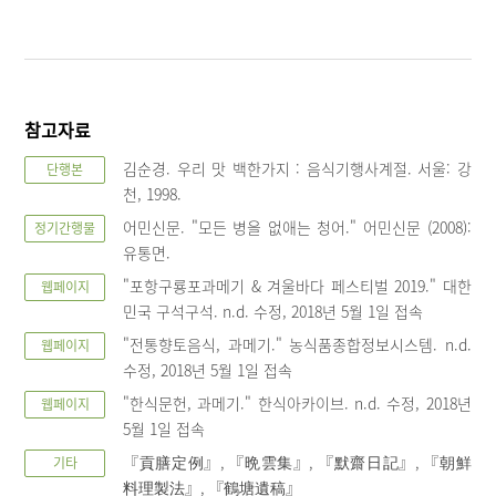
참고자료
김순경. 우리 맛 백한가지 : 음식기행사계절. 서울: 강
단행본
천, 1998.
어민신문. "모든 병을 없애는 청어." 어민신문 (2008):
정기간행물
유통면.
"포항구룡포과메기 & 겨울바다 페스티벌 2019." 대한
웹페이지
민국 구석구석. n.d. 수정, 2018년 5월 1일 접속
"전통향토음식, 과메기." 농식품종합정보시스템. n.d.
웹페이지
수정, 2018년 5월 1일 접속
"한식문헌, 과메기." 한식아카이브. n.d. 수정, 2018년
웹페이지
5월 1일 접속
『貢膳定例』, 『晩雲集』, 『默齋日記』, 『朝鮮
기타
料理製法』, 『鶴塘遺稿』