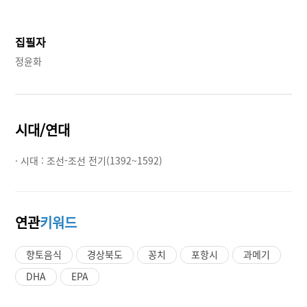
집필자
정윤화
시대/연대
· 시대 :
조선-조선 전기(1392~1592)
연관
키워드
향토음식
경상북도
꽁치
포항시
과메기
DHA
EPA