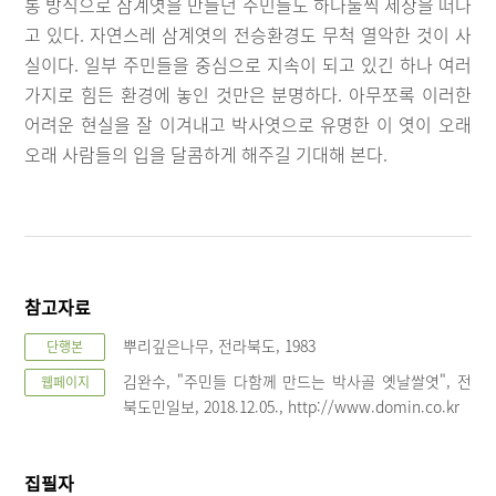
통 방식으로 삼계엿을 만들던 주민들도 하나둘씩 세상을 떠나
고 있다. 자연스레 삼계엿의 전승환경도 무척 열악한 것이 사
실이다. 일부 주민들을 중심으로 지속이 되고 있긴 하나 여러
가지로 힘든 환경에 놓인 것만은 분명하다. 아무쪼록 이러한
어려운 현실을 잘 이겨내고 박사엿으로 유명한 이 엿이 오래
오래 사람들의 입을 달콤하게 해주길 기대해 본다.
참고자료
뿌리깊은나무, 전라북도, 1983
단행본
김완수, "주민들 다함께 만드는 박사골 옛날쌀엿", 전
웹페이지
북도민일보, 2018.12.05., http://www.domin.co.kr
집필자