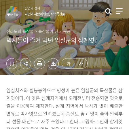
컨
하
산업과 경제
텐
단
자연과 사람이 만든, 지역특산물
츠
영
영
역
역
바
전라도의 특산물 > 특산물이 된 가공품
바
로
박사들이 즐겨 먹던 임실군의 삼계엿
로
가
가
기
기
가
가
임실치즈와 필봉농악으로 명성이 높은 임실군의 특산물은 삼
계엿이다. 이 엿은 삼계지역에서 오래전부터 전승되던 엿으로
쌀을 이용하여 제작한다. 삼계 지역에서 박사가 많이 배출한
연유로 박사엿으로 알려졌는데 품질도 좋고 맛이 좋아 일찍부
터 선물 대신으로 자주 쓰였다고 한다. 고령화로 인해 삼계엿