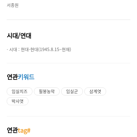
서종원
시대/연대
· 시대 :
현대-현대(1945.8.15~현재)
연관
키워드
임실치즈
필봉농악
임실군
삼계엿
박사엿
연관
tag#