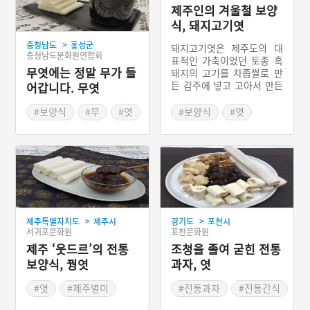
제주인의 겨울철 보양
식, 돼지고기엿
>
충청남도
홍성군
돼지고기엿은 제주도의 대
충청남도문화원연합회
표적인 가축이었던 토종 흑
무엿에는 정말 무가 들
돼지의 고기를 차좁쌀로 만
든 감주에 넣고 고아서 만든
어갑니다. 무엿
겨울철의 단백질 공급원이
자 보양식으로 삼았던 제주
#보양식
#무
#엿
#보양식
#엿
특별자치도의 향토음식이
#충청남도 별미
#제주별미
다.제주에서는 겨울철 부족
#제주가볼만한곳
해질 수 있는 영양분을 보충
해 주기 위해 육류를 부재료
로 한 엿이 발달하게 되었
다.
>
>
제주특별자치도
제주시
경기도
포천시
서귀포문화원
포천문화원
제주 ‘웃드르’의 전통
조청을 졸여 굳힌 전통
보양식, 꿩엿
과자, 엿
#엿
#제주별미
#전통과자
#전통간식
#꿩고기
#엿