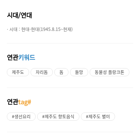
시대/연대
· 시대 :
현대-현대(1945.8.15~현재)
연관
키워드
제주도
자리돔
돔
들망
동물성 플랑크톤
연관
tag#
#생선요리
#제주도 향토음식
#제주도 별미