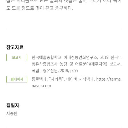
도 모를 정도로 맛이 깊고 풍부하다.
참고자료
한국예술종합학교 아태전통연희연구소, 2019 한국무
보고서
형유산종합조사 농경 및 어로분야(제주지역) 보고서,
국립무형유산원, 2019, p,55
동물백과, "자리돔", 네이버 지식백과, https://terms.
웹페이지
naver.com
집필자
서종원