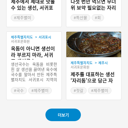
제주에서 제대로 맛볼
다섯 번만 먹으면 무더
수 있는 생선, 서귀포
위 보약 필요없는 자리
자리돔구이
돔 물회
#제주별미
#특산물
#회
#제주가볼만한곳
#제주별미
#제주가볼만한곳
>
제주특별자치도
서귀포시
서귀포문화원
옥돔이 아니면 생선이
라 부르지 마라, 서귀
포 생선국수
>
제주특별자치도
제주시
생선국수는 옥돔을 비롯한
서귀포문화원
흰 살 생선을 끓여낸 육수에
제주를 대표하는 생선
국수를 말아서 만든 제주특
별자치도 서귀포시 지역의
‘자리돔’으로 담근 자
향토음식이다. 제주에서는
리젓
생선이 많이 잡히는 해안가
#국수
#제주별미
#젓갈
#제주별미
지역에서 주로 만들어 먹는
#제주가볼만한곳
#제주가볼만한곳
음식이었다.
더보기