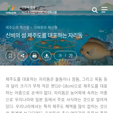
컨
하
산업과 경제
텐
단
자연과 사람이 만든, 지역특산물
츠
영
영
역
역
바
제주도의 특산물 > 어패류와 해산물
바
로
신비의 섬 제주도를 대표하는 자리돔
로
가
가
기
기
가
가
제주도를 대표하는 자리돔은 돌돔이나 참돔, 그리고 옥돔 등
과 달리 크기가 무척 작은 편(10~18cm)으로 제주도를 대표
하는 어종으로 손색이 없다. 자리돔은 농어목에 속하는 어종
으로 우리나라와 일본 등에서 주로 서식하는 것으로 알려져
있다. 우리나라에서는 특히 제주도 해역을 많이 잡히는 것으