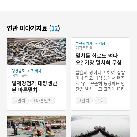
연관 이야기자료 (
12
)
>
부산광역시
기장군
기장문화원
멸치를 회로도 먹나
요? 기장 멸치회 무침
>
경상남도
거제시
칼슘의 왕이라고 하여 집밥
거제문화원
이나 학교 급식 등에서 빠지
일제강점기 대량생산
지 않고 꾸준히 등장하는 반
찬인 멸치는 그 크기에 따라
된 마른멸치
다양한 용도로 사용된다. 작
은 멸치는 쪄서 말린 후 주
#멸치
#마른멸치
#멸치
#회
로 멸치볶음으로 먹고, 중간
#통영
#부산음식
크기의 멸치는 젓갈로, 크기
가 10~15cm에 달하는 큰
멸치는 멸치구이나 멸치회
무침으로 즐겨 먹는다. 멸치
는 굉장히 익숙한 생선이지