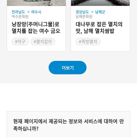
만, 멸치회 무침은 대부분
사람에게 생소한 음식이다.
>
>
전라남도
여수시
경상남도
남해군
그 이유는 멸치의 이름과 조
여수문화원
남해문화원
업방식에서 연유한다.
낭장망(주머니그물)로
대나무로 잡은 멸치의
멸치를 잡는 여수 금오
맛, 남해 멸치쌈밥
열도
#어구
#멸치잡이
#죽방멸치
#여수 가볼만한곳
#경상남도 별미
#남해 향토음식
더보기
현재 페이지에서 제공되는 정보와 서비스에 대하여 만
족하십니까?