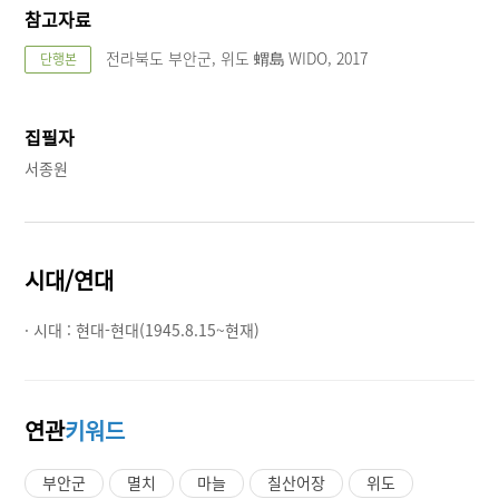
참고자료
전라북도 부안군, 위도 蝟島 WIDO, 2017
단행본
집필자
서종원
시대/연대
· 시대 :
현대-현대(1945.8.15~현재)
연관
키워드
부안군
멸치
마늘
칠산어장
위도