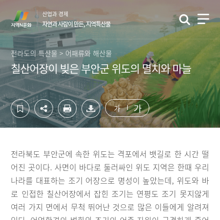
컨
하
산업과 경제
텐
단
자연과 사람이 만든, 지역특산물
츠
영
영
역
역
바
전라도의 특산물 > 어패류와 해산물
바
로
칠산어장이 빚은 부안군 위도의 멸치와 마늘
로
가
가
기
기
가
가
전라북도 부안군에 속한 위도는 격포에서 뱃길로 한 시간 떨
어진 곳이다. 사면이 바다로 둘러싸인 위도 지역은 한때 우리
나라를 대표하는 조기 어장으로 명성이 높았는데, 위도와 바
로 인접한 칠산어장에서 잡힌 조기는 연평도 조기 못지않게
여러 가지 면에서 무척 뛰어난 것으로 많은 이들에게 알려져