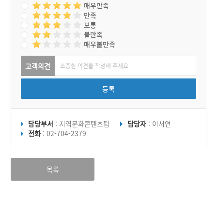
매우만족
만족
보통
불만족
매우불만족
고객의견
등록
담당부서
: 지역문화콘텐츠팀
담당자
: 이서연
전화
: 02-704-2379
목록