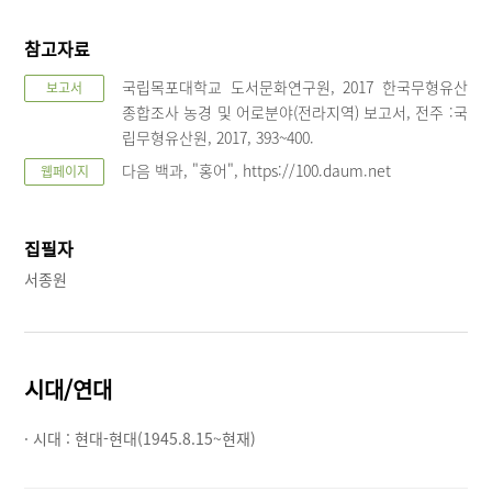
참고자료
국립목포대학교 도서문화연구원, 2017 한국무형유산
보고서
종합조사 농경 및 어로분야(전라지역) 보고서, 전주 :국
립무형유산원, 2017, 393~400.
다음 백과, "홍어", https://100.daum.net
웹페이지
집필자
서종원
시대/연대
· 시대 :
현대-현대(1945.8.15~현재)