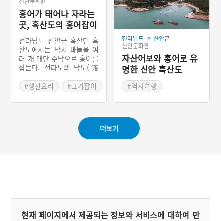
신안문화원
는 것이 특징이다. 홍어는
으로 하는 업소가 40여 곳
양질의 단백질이 풍부하고
홍어가 태어나 자라는
이나 있다. 영산포에서는 삭
지방 함량이 적어 소화가 잘
힌 홍어, 묵은 김치, 삶은 돼
곳, 흑산도의 홍어잡이
된다. 홍어의 연골에는 황산
지고기의 삼합(三合)을 맛
>
전라남도
신안군
콘드로이친 성분이 많이 들
볼 수 있다.
전라남도 신안군 흑산면 흑
신안문화원
어 있어 관절기능개선에 좋
산도에서는 낚시 바늘을 여
다.
자산어보와 홍어로 유
러 개 매단 주낙으로 홍어를
잡는다. 전라도의 낙도(落
명한 신안 흑산도
島)이지만 홍어로 유명세를
얻고 있다. 흑산도 주변 바
#생선요리
#고기잡이
#역사여행
다는 말미잘이 조개껍데기
#신안 섬여행
#신안 섬여행
에 산란하는데, 홍어알의 색
#신안 가볼만한곳
과 유사해 천적으로부터 알
을 보호하기에 산란의 최적
더보기
지이다. 동짓달부터 이듬해
음력 3월까지 태도와 홍도
에서 홍어를 잡는데, 홍어는
수심 70~95m의 바위와 펄
로 이루어진 곳에 상어와 함
께 서식한다. 펄과 모래 속
에서 숨을 쉬며 사는데, 걸
낙바늘이 펄 속으로 들어가
이동하면서 홍어를 걸어 낚
는다. 주낙으로 잡으면 잡어
현재 페이지에서 제공되는 정보와 서비스에 대하여 만
가 걸리지 않아 작업이 용이