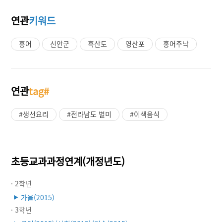
연관
키워드
홍어
신안군
흑산도
영산포
홍어주낙
연관
tag#
#생선요리
#전라남도 별미
#이색음식
초등교과과정연계(개정년도)
· 2학년
가을(2015)
▶
· 3학년