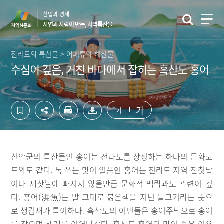
컨
하
산업과 경제
텐
단
자연과 사람이 만든, 지역특산물
츠
영
영
역
역
바
전라도의 특산물 > 어패류와 해산물
바
로
수심이 깊은, 거친 바다에서 잡히는 흑산도 홍어
로
가
가
기
기
가
가
신안군의 특산물인 홍어는 전라도를 상징하는 하나의 문화코
드와도 같다. 톡 쏘는 맛이 일품인 홍어는 전라도 지역 잔칫날
이나 제삿날에 빠지지 않을만큼 문화적 맥락과도 관련이 깊
다. 홍어(洪魚)는 말 그대로 붉은색을 지닌 물고기라는 뜻으
로 생김새가 특이하다. 흑산도의 어민들은 홍어주낙으로 홍어