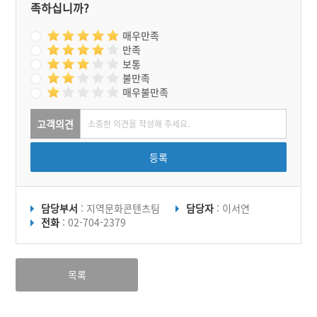
족하십니까?
하다. 1990년대 후반부터
저인망 어선의 남획으로 개
체 수가 줄어 2007년부터
매우만족
자원회복대상 종으로 선정
만족
되었다.
보통
불만족
매우불만족
고객의견
등록
담당부서
: 지역문화콘텐츠팀
담당자
: 이서연
전화
: 02-704-2379
목록