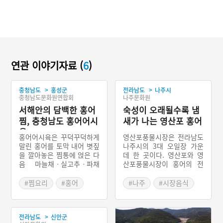
연관 이야기자료 (
6
)
>
>
충청남도
홍성군
전라남도
나주시
충청남도문화원연합회
나주문화원
서해안의 담백한 홍어
숙성이 오래될수록 냄
찜, 충청남도 홍어어시
새가 나는 영산포 홍어
육
홍어어시육은 꾸덕꾸덕하게
영산포풍물시장은 전라남도
말린 홍어를 토막 내어 볏짚
나주시의 3대 오일장 가운
을 깔아놓은 찜통에 얹은 다
데 한 곳이다. 영산포와 영
음 마늘채ㆍ실고추ㆍ파채
산포풍물시장이 홍어의 전
등을 골고루 뿌려서 쪄낸 뒤
국적 가공유통지로 도약한
양념장이나 초고추장을 곁
것은 2000년대 초반이다.
#찜요리
#홍어
#나주
#시장음식
들여 먹는 충청남도 서해안
저온숙성의 균질 상품을 내
#충청남도 별미
#홍어
#영산포
지역의 향토음식이다. 홍어
세워 차별화에 성공하였기
#나주가볼만한곳
어시육은 찜통에 볏짚을 깔
때문이다. 현재 영산포에서
>
전라남도
신안군
고 그 위에 홍어를 얹어 삶
홍어 가공 및 유통을 전문적