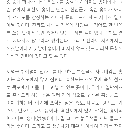
것 중에 하나가 바로 흑산도를 중심으로 잡히는 홍어이다. 그
런 점에서 흑산도 홍어는 단순히 신안군에 속한 홍어가 아니
라 전라도를 상징하는 하나의 문화코드라 해도 지나친 말이
아닐 것이다. 전라도 사람들 가운데 상당수는 적어도 한 번쯤
톡 쏘는 맛이 일품인 홍어의 맛을 느껴본 적이 있다고 해도 결
코 지나치지 않으리라 생각된다. 그리고 전라도 지역에서는
잔칫날이나 제삿날에 홍어가 빠지지 않는 것도 이러한 문화적
맥락과 관련이 깊다고 할 수 있다.
지역을 뛰어넘어 전라도를 대표하는 특산물로 자리매김한 홍
어는 흑산도에서 많이 잡힌다. 흑산도는 신안군에 속한 섬으
로 목포에서 배를 타야 만날 수 있는 곳이다. 우리가 일반적으
로 흑산도라 하는 곳은 여러 개의 섬으로 구성된 흑산군도를
이야기하는데, 여기에 포함된 섬은 홍도, 대물도, 영산도, 가
거도, 만재도, 태도 등이다. 흑산도에서 많이 잡히는 홍어의
한자어는 ‘홍어(洪魚)’이다. 말 그대로 붉은색을 지닌 물고기
라는 뜻이다. 그리고 그 생김새가 매우 특이하여 머리는 작지