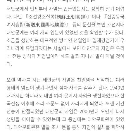
태안군에서 언제부터 자염을 만들었는지는 정확히 알기 어렵
다. 다만 『조선왕조실록(朝鮮王朝實錄)』이나 『신증동국
여지승람(新增東國輿地勝覽)』 등의 문헌을 보면 조선시대
태안군에는 여러 개의 염분이 있었던 것을 확인할 수가 있다.
소금을 생산하는 대표적인 방식인 천일염이 일제강점기에 우
리나라에 유입되었다는 사실에서 보면 태안군의 자염은 우리
네 전통 방식의 제염법이라 해도 결코 지나친 말이 아닐 것이
다.
오랜 역사를 지닌 태안군의 자염은 천일염을 제작하는 여러
형태의 염전이 생겨나면서 점차 자취를 감추게 된다. 1940년
대까지만 하더라도 태안 여러 곳에서 자염을 생산하였으나 한
국전쟁 이후에 소리 소문도 없이 사라지게 되었다. 오랜 기간
전승이 단절되었던 태안군의 자염은 2000년대 오면서 다시
생명을 이어갈 수 있었는데 그 중심에는 태안문화원이 있었
다. 태안문화원은 발굴 조사 등을 통해 자염의 실체를 파악하