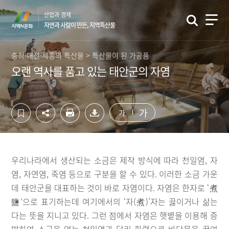
컨
하
산업과 경제
텐
단
자연과 사람이 만든, 지역특산물
츠
영
영
역
역
바
충청·대전·세종의 특산물 > 특산물이 된 가공품
바
로
오랜 역사를 품고 있는 태안군의 자염
로
가
가
기
기
가
가
우리나라에서 생산되는 소금은 제작 방식에 따라 천일염, 자
염, 자연염, 죽염 등으로 구분을 할 수 있다. 이러한 소금 가운
데 태안군을 대표하는 것이 바로 자염이다. 자염은 한자로 ‘煮
鹽’으로 표기하는데 여기에서의 ‘자(煮)’자는 끓이거나 삶는
다는 뜻을 지니고 있다. 그런 점에서 자염은 햇볕을 이용해 증