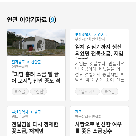
연관 이야기자료 (
9
)
>
부산광역시
강서구
부산시문화원연합회
일제 강점기까지 생산
되었던 전통소금, 자염
(煮鹽)
>
전라남도
신안군
자염은 옛날부터 만들어오
신안문화원
던 소금이다. 바닷물을 어느
“피땀 흘려 소금 뻘 긁
정도 갯벌에서 증발시킨 후
남은 액을 솥에 끓여 만든
어 보세”, 신안 증도 석
다. 1908년 인천 주안 등지
조소금창고
에서 국가적인 사업으로 천
#소금
#신안
#일제시대
#소금
일염전을 대규모로 만들었
#전라남도 근대문화유산
#낙동강
#자염
지만, 전통방식으로 만드는
자염이 곧 사라진 것은 아니
>
부산광역시
남구
전국
었다. 자염은 일제시대를 지
한국문화원연합회
영도문화원
나 1950년까지 생산되었다.
사람으로 변신한 여우
천일염을 다시 정제한
그러나 경제성이 낮아 일제
시대부터 생산량이 줄어들
를 쫓은 소금장수
꽃소금, 재제염
고 있었다. 일제시대부터 1