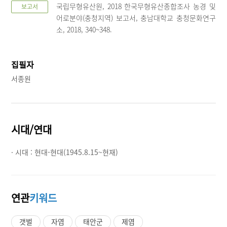
국립무형유산원, 2018 한국무형유산종합조사 농경 및
보고서
어로분야(충청지역) 보고서, 충남대학교 충청문화연구
소, 2018, 340~348.
집필자
서종원
시대/연대
· 시대 :
현대-현대(1945.8.15~현재)
연관
키워드
갯벌
자염
태안군
제염