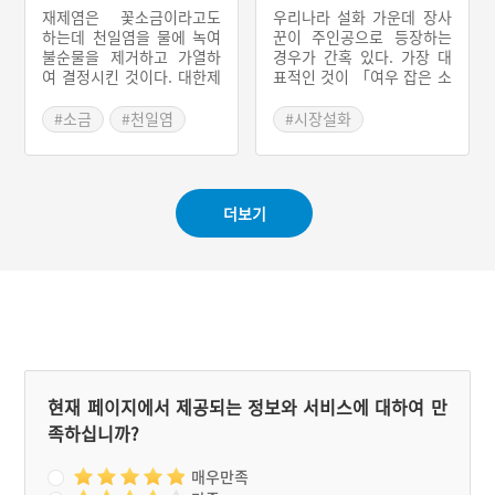
950년까지 자염을 생산했
우리나라 설화 가운데 장사
재제염은 꽃소금이라고도
던 대표적인 지역이 낙동강
꾼이 주인공으로 등장하는
하는데 천일염을 물에 녹여
하구의 김해군 명지·녹산 염
경우가 간혹 있다. 가장 대
불순물을 제거하고 가열하
전이었다. 이 일대에 자염이
표적인 것이 「여우 잡은 소
여 결정시킨 것이다. 대한제
생산된 것은 일제강점기 일
금장수」 설화다. 이 설화는
국기 중국에서 천일염이 많
본인들이 들어와 일본식 전
전국적으로 분포하는 민담
이 수입되었기 때문에 재제
#소금
#천일염
#시장설화
통소금인 자염을 만들었기
형태의 이야기다. 사람의 모
염공장은 한국내에서 천일
#영도
#재제염
때문이다.
습으로 변신한 여우를 소금
염이 생산되는 1908년 이전
#분개염전
장수가 작대기로 물리친다
1904년 부산에서 처음 설립
는 내용이다. 설화 속에 등
되었는데 일본인이 운영하
더보기
장하는 소금장수를 비롯한
는 것이었다. 이후에도 한국
장사꾼들은 전국의 장터를
내 재제염공장은 모두 일본
떠돌아다니기에 많은 것을
인이 경영하였다. 부산지역
보고 듣는다. 그렇기에 일반
의 경우 재제염 공장이 해방
인들보다 경험이 풍부하다.
이 될 무렵까지 20여개 있
설화 속에서도 일반인들에
었는데 주로 부산의 영도(영
게 문제가 생기면, 그 문제
선동‧대교동‧봉래동)에
를 해결해주는 역할을 담당
위치하였다. 영도에 재제염
하게 된다.
공장이 위치한 것은 영도가
천일염을 실은 선박이 드나
현재 페이지에서 제공되는 정보와 서비스에 대하여 만
들기 좋은 곳이었고, 영도에
족하십니까?
무쇠솥을 만드는 주물공장
이 많았기 때문이다.
매우만족