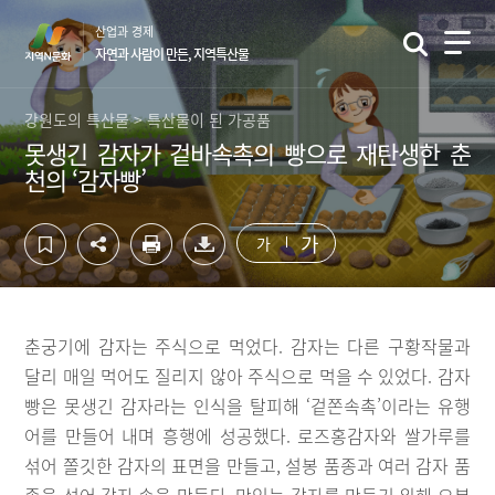
컨
하
산업과 경제
텐
단
자연과 사람이 만든, 지역특산물
츠
영
영
역
역
바
강원도의 특산물 > 특산물이 된 가공품
바
로
못생긴 감자가 겉바속촉의 빵으로 재탄생한 춘
로
가
천의 ‘감자빵’
가
기
기
가
가
춘궁기에 감자는 주식으로 먹었다. 감자는 다른 구황작물과
달리 매일 먹어도 질리지 않아 주식으로 먹을 수 있었다. 감자
빵은 못생긴 감자라는 인식을 탈피해 ‘겉쫀속촉’이라는 유행
어를 만들어 내며 흥행에 성공했다. 로즈홍감자와 쌀가루를
섞어 쫄깃한 감자의 표면을 만들고, 설봉 품종과 여러 감자 품