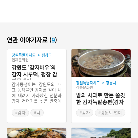
연관 이야기자료 (
9
)
>
강원특별자치도
평창군
인제문화원
강원도 ‘감자바우’의
감자 시루떡, 평창 감
자뭉생이
>
강원특별자치도
강릉시
감자뭉생이는 강원도의 대
강릉문화원
표 농작물인 감자를 갈아 체
밭의 사과로 만든 쫄깃
에 내려서 가라앉힌 전분과
감자 건더기를 섞은 반죽에
한 감자녹말송편(감자
강낭콩과 밤을 넣고 소금 간
송편)
을 하여 시루에 넣고 쪄낸
#감자
#떡
#감자
#강원도 별미
떡으로 평창군을 비롯한 강
#평창음식
#강릉가볼만한곳
원도 산간지역의 향토음식
#강원도 별미
#강릉음식
이다. 강원도 영월지역에서
는 감자뭉생이를 감자붕생