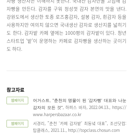
자빵 생산자는 이해하지 못한다. 국내산 감자만을 고집해 감
자빵을 만든다. 감자를 구워 정성껏 감자 본연의 맛을 낸다.
강원도에서 생산한 토종 로즈홍감자, 설봉 감자, 흰감자 등을
사용하지만 여의치 않으면 국내생산 감자로 생산지를 넓히기
도 한다. 감자밭 카페 옆에는 1000평의 감자밭이 있다. 청년
스타트업 ‘밭’이 운영하는 카페로 감자빵을 생산하는 곳이기
도 하다.
참고자료
웹페이지
어거스트, "춘천의 명물이 된 ‘감자빵’ 대표와 나눈
, 하퍼스 바자, 2022.04.13., https://
감자의 모든 것"
www.harpersbazaar.co.kr
서경리, "춘천 ‘카페 감자밭’ 최동녘 대표", 조선닷컴:
웹페이지
탑클래스, 2021.11., http://topclass.chosun.com