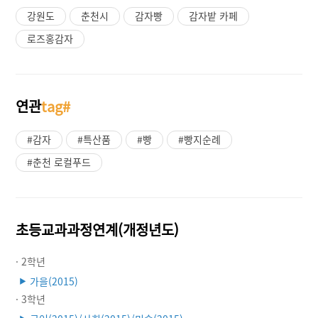
강원도
춘천시
감자빵
감자밭 카페
로즈홍감자
연관
tag#
#감자
#특산품
#빵
#빵지순례
#춘천 로컬푸드
초등교과과정연계(개정년도)
· 2학년
가을(2015)
▶
· 3학년