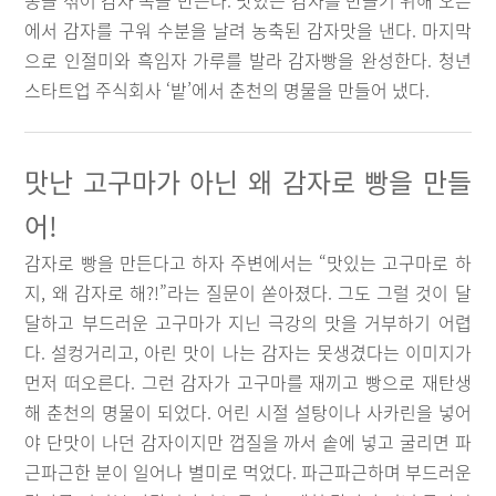
종을 섞어 감자 속을 만든다. 맛있는 감자를 만들기 위해 오븐
에서 감자를 구워 수분을 날려 농축된 감자맛을 낸다. 마지막
으로 인절미와 흑임자 가루를 발라 감자빵을 완성한다. 청년
스타트업 주식회사 ‘밭’에서 춘천의 명물을 만들어 냈다.
맛난 고구마가 아닌 왜 감자로 빵을 만들
어!
감자로 빵을 만든다고 하자 주변에서는 “맛있는 고구마로 하
지, 왜 감자로 해?!”라는 질문이 쏟아졌다. 그도 그럴 것이 달
달하고 부드러운 고구마가 지닌 극강의 맛을 거부하기 어렵
다. 설컹거리고, 아린 맛이 나는 감자는 못생겼다는 이미지가
먼저 떠오른다. 그런 감자가 고구마를 재끼고 빵으로 재탄생
해 춘천의 명물이 되었다. 어린 시절 설탕이나 사카린을 넣어
야 단맛이 나던 감자이지만 껍질을 까서 솥에 넣고 굴리면 파
근파근한 분이 일어나 별미로 먹었다. 파근파근하며 부드러운