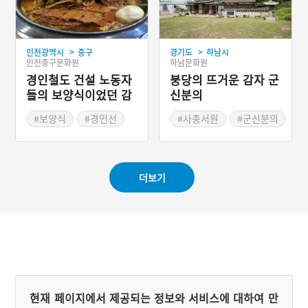
이라고도 하며, 감자뭉생이
에 들기름과 설탕, 소금을
넣어 다시 한번 찐 뒤 호박
잎에 싸서 고추장을 찍어 먹
>
>
인천광역시
중구
경기도
하남시
기도 한다.
인천중구문화원
하남문화원
경인철도 건설 노동자
붕당의 뜨거운 감자 군
들의 보양식이었던 감
신분의
자탕
#보양식
#경인선
#사충서원
#군신분의
#인천별미
#탕요리
더보기
현재 페이지에서 제공되는 정보와 서비스에 대하여 만