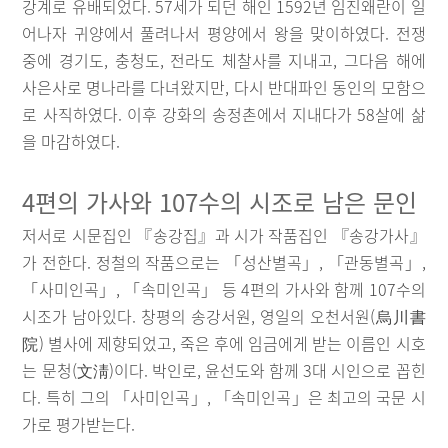
강계로 유배되었다. 57세가 되던 해인 1592년 임진왜란이 일
어나자 귀양에서 풀려나서 평양에서 왕을 맞이하였다. 전쟁
중에 경기도, 충청도, 전라도 체찰사를 지내고, 그다음 해에
사은사로 명나라를 다녀왔지만, 다시 반대파인 동인의 모함으
로 사직하였다. 이후 강화의 송정촌에서 지내다가 58살에 삶
을 마감하였다.
4편의 가사와 107수의 시조로 남은 문인
저서로 시문집인 『송강집』과 시가 작품집인 『송강가사』
가 전한다. 정철의 작품으로는 「성산별곡」, 「관동별곡」,
「사미인곡」, 「속미인곡」 등 4편의 가사와 함께 107수의
시조가 남아있다. 창평의 송강서원, 영일의 오천서원(烏川書
院) 별사에 제향되었고, 죽은 후에 임금에게 받는 이름인 시호
는 문청(文淸)이다. 박인로, 윤선도와 함께 3대 시인으로 꼽힌
다. 특히 그의 「사미인곡」, 「속미인곡」은 최고의 국문 시
가로 평가받는다.