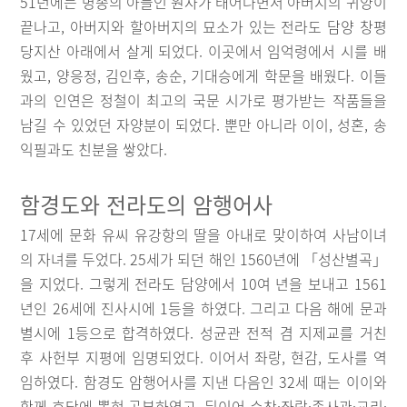
51년에는 명종의 아들인 원자가 태어나면서 아버지의 귀양이
끝나고, 아버지와 할아버지의 묘소가 있는 전라도 담양 창평
당지산 아래에서 살게 되었다. 이곳에서 임억령에서 시를 배
웠고, 양응정, 김인후, 송순, 기대승에게 학문을 배웠다. 이들
과의 인연은 정철이 최고의 국문 시가로 평가받는 작품들을
남길 수 있었던 자양분이 되었다. 뿐만 아니라 이이, 성혼, 송
익필과도 친분을 쌓았다.
함경도와 전라도의 암행어사
17세에 문화 유씨 유강항의 딸을 아내로 맞이하여 사남이녀
의 자녀를 두었다. 25세가 되던 해인 1560년에 「성산별곡」
을 지었다. 그렇게 전라도 담양에서 10여 년을 보내고 1561
년인 26세에 진사시에 1등을 하였다. 그리고 다음 해에 문과
별시에 1등으로 합격하였다. 성균관 전적 겸 지제교를 거친
후 사헌부 지평에 임명되었다. 이어서 좌랑, 현감, 도사를 역
임하였다. 함경도 암행어사를 지낸 다음인 32세 때는 이이와
함께 호당에 뽑혀 공부하였고, 뒤이어 수찬·좌랑·종사관·교리·