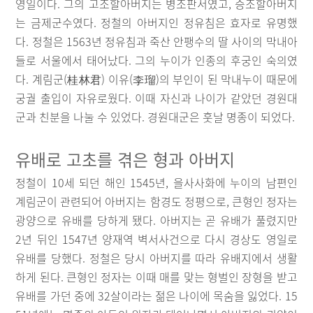
영일이다. 그의 고조할아버지는 병조판서였고, 증조할아버지
는 금제군수였다. 정철의 아버지인 정유침은 효자로 유명했
다. 정철은 1563년 정유침과 죽산 안팽수의 딸 사이의 막내아
들로 서울에서 태어났다. 그의 누이가 인종의 후궁인 숙의였
다. 계림군(桂林君) 이유(李瑠)의 부인이 된 막내누이 때문에
궁궐 출입이 자유로웠다. 이때 자신과 나이가 같았던 경원대
군과 친분을 나눌 수 있었다. 경원대군은 훗날 명종이 되었다.
유배로 고초를 겪은 형과 아버지
정철이 10세 되던 해인 1545년, 을사사화에 누이의 남편인
계림군이 관련되어 아버지는 함경도 정평으로, 큰형인 정자는
광양으로 유배를 당하게 됐다. 아버지는 곧 유배가 풀렸지만
2년 뒤인 1547년 양재역 벽서사건으로 다시 경상도 영일로
유배를 당했다. 정철은 당시 아버지를 따라 유배지에서 생활
하게 된다. 큰형인 정자는 이때 매를 맞는 형벌인 장형을 받고
유배를 가던 중에 32살이라는 젊은 나이에 목숨을 잃었다. 15