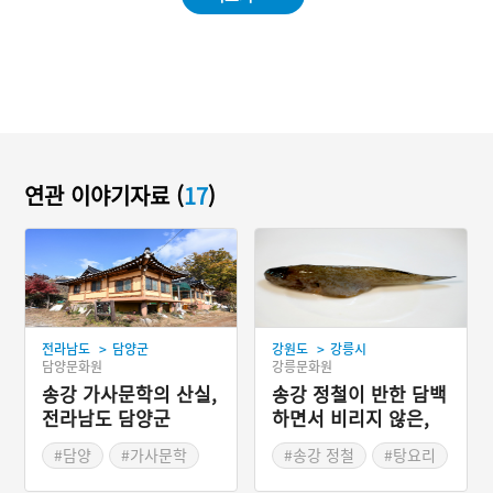
연관 이야기자료 (
17
)
>
>
전라남도
담양군
강원도
강릉시
담양문화원
강릉문화원
송강 가사문학의 산실,
송강 정철이 반한 담백
전라남도 담양군
하면서 비리지 않은,
꾹저구탕
#담양
#가사문학
#송강 정철
#탕요리
#문인
#조선의 문인
#강원도 별미