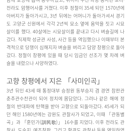
전라도 암행어사를 거쳤다. 이후 정철이 35세 되던 1570년에
아버지가 돌아가시고, 3년 뒤에는 어머니가 돌아가셔서 경기
도 고양군 신원에서 각각 2년씩 묘소 옆에 움막을 짓고 시묘
살이를 했다. 40살에는 시묘살이를 끝내고 다시 벼슬길에 나
갔다. 직제학 성균관 사성, 사간 등을 역임했으나 이때부터 본
격적으로 당쟁이 심해지자 벼슬을 버리고 담양 창평으로 돌아
갔다. 정철이 창평에 있을 때 당시 임금인 선조가 몇 차례 벼
슬을 내렸으나 사양하였다.
고향 창평에서 지은 「사미인곡」
3년 뒤인 43세 때 통정대부 승정원 동부승지 겸 경연 참판관
춘추관수찬관이 되어 정치에 몸담았다. 그러나 같은 해에 정
철의 반대파에 탄핵을 받아 고향으로 되돌아갔다. 45세가 되
던 해인 1580년에는 강원도 관찰사가 되었고, 이때 「관동별
곡」과 「훈민가(訓民歌)」 16수를 지었다. 이후 전라도 관
찰사, 도승지, 예조참판, 그리고 함경도 관찰사 등을 역임하였