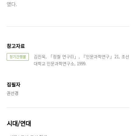
앴다.
참고자료
김진욱, 「정철 연구(I)」, 『인문과학연구』21, 조선
정기간행물
대학교 인문과학연구소, 1999.
집필자
권선경
시대/연대