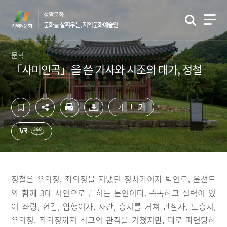
컨
하
생활문화
텐
단
문화를 살찌우는, 지역문화예술인
츠
영
영
역
역
바
문학
바
로
「사미인곡」을 쓴 가사와 시조의 대가, 정철
로
가
가
기
기
가
가
정철은 우의정, 좌의정을 지냈던 정치가이자 박인로, 윤선도
와 함께 3대 시인으로 꼽히는 문인이다. 똑똑하고 실력이 있
어 좌랑, 현감, 암행어사, 사간, 승지를 거쳐 관찰사, 도승지,
우의정, 좌의정까지 최고의 관직을 거쳤지만, 때로 파면당하