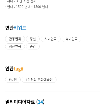
· 시대 :
조선-조선 전체
· 연대 :
1500 년대 - 1500 년대
연관
키워드
관동별곡
정철
사미인곡
속미인곡
성산별곡
송강
연관
tag#
#시인
#인천의 문화예술인
멀티미디어자료 (
14
)