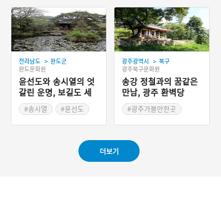
#전라남도의 문화예술인
#강릉가볼만한곳
#강릉음식
>
>
전라남도
완도군
광주광역시
북구
완도문화원
광주북구문화원
윤선도와 송시열의 엇
송강 정철과의 꿈같은
갈린 운명, 보길도 세
만남, 광주 환벽당
연정
#송시열
#윤선도
#광주가볼만한곳
#우리나라3대 민가 정원
#송강 정철
#전라남도 누정
#가사문학
더보기