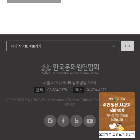
GO
테마 사이트 바로가기
서울 마포대로 49 성우빌딩 308호
전화
02-704-2379
팩스
02-704-2377
COPYRIGHT
(c)
2018 The Federation of Korean Cultural Centers.
ALL RIGHT RES
ERVED.
오늘하루 그만보기
창닫기