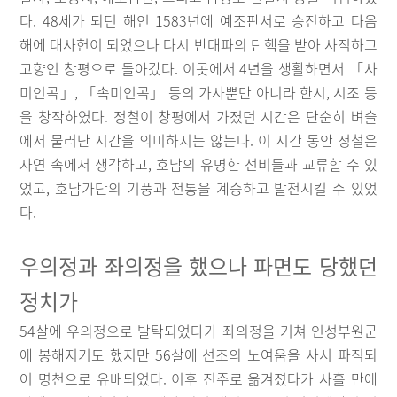
다. 48세가 되던 해인 1583년에 예조판서로 승진하고 다음
해에 대사헌이 되었으나 다시 반대파의 탄핵을 받아 사직하고
고향인 창평으로 돌아갔다. 이곳에서 4년을 생활하면서 「사
미인곡」, 「속미인곡」 등의 가사뿐만 아니라 한시, 시조 등
을 창작하였다. 정철이 창평에서 가졌던 시간은 단순히 벼슬
에서 물러난 시간을 의미하지는 않는다. 이 시간 동안 정철은
자연 속에서 생각하고, 호남의 유명한 선비들과 교류할 수 있
었고, 호남가단의 기풍과 전통을 계승하고 발전시킬 수 있었
다.
우의정과 좌의정을 했으나 파면도 당했던
정치가
54살에 우의정으로 발탁되었다가 좌의정을 거쳐 인성부원군
에 봉해지기도 했지만 56살에 선조의 노여움을 사서 파직되
어 명천으로 유배되었다. 이후 진주로 옮겨졌다가 사흘 만에