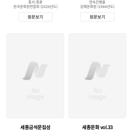
총서·총류
연속간행물
한국문화원연합회
(2026년도)
김해문화원
(1984년도)
원문보기
원문보기
유형 :
유형 :
발행 :
생산 :
생산 :
소장 :
소장 :
세종금석문집성
세종문화 vol.33