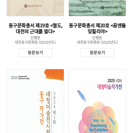
동구문화총서 제19호 <철도,
동구문화총서 제20호 <꿈엔들
대전의 근대를 열다>
잊힐리야>
단행본
단행본
대전동구문화원
(2023년도)
대전동구문화원
(2025년도)
원문보기
원문보기
유형 :
유형 :
생산 :
생산 :
소장 :
소장 :