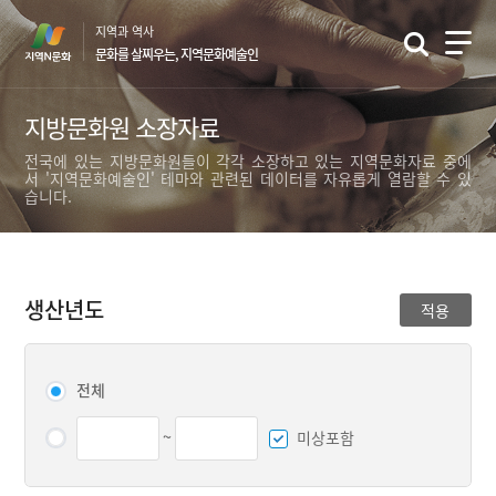
본
지역과 역사
문
문화를 살찌우는, 지역문화예술인
바
로
가
지방문화원 소장자료
기
전국에 있는 지방문화원들이 각각 소장하고 있는 지역문화자료 중에
서 '지역문화예술인' 테마와 관련된 데이터를 자유롭게 열람할 수 있
습니다.
생산년도
적용
전체
~
미상포함