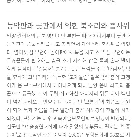
움이 어우러진 무아지경 ‘신선’으로 명인을 변모시켰다.
농악판과 굿판에서 익힌 북소리와 춤사위
밀양 걸립패의 큰북 명인이던 부친을 따라 어려서부터 굿판과
농악판의 풍물소리를 듣고 자라면서 자연스레 춤사위를 익혔
다. 열여섯 살 무렵에 놀이판에서 북을 치고 스무 살 무렵에는
구경꾼들이 환호하는 춤을 추기 시작해 같은 쪽의 손과 발이
함께 움직이는 '걸음새', 퉁기는 듯한 느낌을 주는 '배김새', 턱
을 묘하게 끄덕거리는 독특한 '고개놀림' 같은 양반춤의 고갱
이가 몸 구석구석에서 배어나오게 되니 밀양 읍내 최고의 춤
꾼으로 등극했고, 이 무렵 작고하신 아버지의 뒤를 이어 백년
이 넘게 내려오는 밀양 읍내 놀이계인 ‘보본계’의 최연소 계원
이 되어 북과 한몸을 이룬 밀양의 춤꾼 하보경의 전설이 시작
되었다. 보본계는 이후 민속예술보존협회로 명칭이 변경되어,
전국민속예술경연대회에 나가 밀양의 농부들이 펼치는 ‘백중
놀이’로 전국적인 주목을 받아 1980년 무형문화재 68호로 지