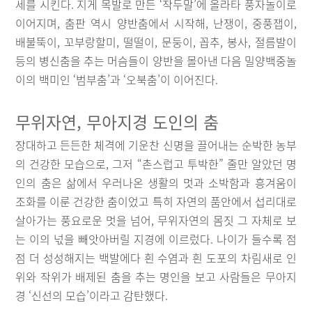
세를 시킨다. 지게 목발로 만든 ‘작두말’에 올라타 풍자놀이로
이어지며, 춤판 역시 양반춤에서 시작해, 난쟁이, 중풍잽이,
배불뚝이, 꼬부랑할미, 떨떨이, 문둥이, 꼽추, 봉사, 절름발이
등의 병신춤을 추는 머슴들이 양반을 몰아낸 다음 밀양백중놀
이의 백미인 ‘범부춤’과 ‘오북춤’이 이어진다.
무위자연, 무아지경 도인의 춤
장대하고 든든한 체격에 기운찬 신명을 끌어내는 순박한 농부
의 건강한 모습으로, 그저 “촌스럽고 투박한” 줄만 알았던 명
인의 춤은 삶에서 우러나온 생활의 멋과 소박함과 흥겨움이
조화를 이룬 건강한 춤이었고 특히 자연의 품안에서 섭리대로
살아가는 풍요로운 멋을 넘어, 무위자연의 몸짓 그 자체로 보
는 이의 넋을 빼앗아버릴 지경에 이르렀다. 나이가 들수록 점
점 더 성성해지는 백발에다 흰 수염과 흰 도포의 차림새로 인
위와 작위가 배제된 춤을 추는 명인을 보고 사람들은 무아지
경 ‘신선의 모습’이라고 감탄했다.