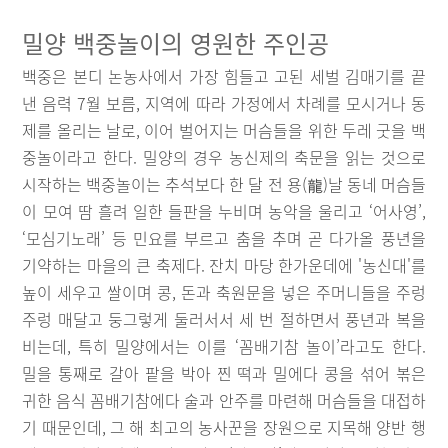
밀양 백중놀이의 영원한 주인공
백중은 본디 논농사에서 가장 힘들고 고된 세벌 김매기를 끝
낸 음력 7월 보름, 지역에 따라 가정에서 차례를 모시거나 동
제를 올리는 날로, 이어 벌어지는 머슴들을 위한 두레 굿을 백
중놀이라고 한다. 밀양의 경우 농신제의 축문을 읽는 것으로
시작하는 백중놀이는 추석보다 한 달 전 용(龍)날 동네 머슴들
이 모여 땀 흘려 일한 들판을 누비며 농악을 울리고 ‘어사영’,
‘모심기노래’ 등 민요를 부르고 춤을 추며 곧 다가올 풍년을
기약하는 마을의 큰 축제다. 잔치 마당 한가운데에 '농신대'를
높이 세우고 쌀이며 콩, 돈과 축원문을 넣은 주머니들을 주렁
주렁 매달고 둥그렇게 둘러서서 세 번 절하면서 풍년과 복을
비는데, 특히 밀양에서는 이를 ‘꼼배기참 놀이’라고도 한다.
밀을 통째로 갈아 팥을 박아 찐 떡과 밀에다 콩을 섞어 볶은
귀한 음식 꼼배기참에다 술과 안주를 마련해 머슴들을 대접하
기 때문인데, 그 해 최고의 농사꾼을 장원으로 지목해 양반 행