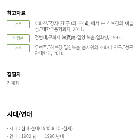
참고자료
이화진."장자(莊子)의 도(道)에서 본 하보경의 예술
논문
성."대한무용학회지, 2011.
정범태,구희서.河寶鏡-밀양 북춤.열화당, 1992.
단행본
우현주."하보경 밀양북춤 춤사위의 조화미 연구."성균
논문
관대학교, 2010.
집필자
김재희
시대/연대
· 시대 :
현대-현대(1945.8.15~현재)
· 연대 :
1900 년대 - 1990 년대