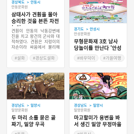
>
경상북도
안동시
안동문화원
삼태사가 견훤을 몰아
승리한 것을 본뜬 차전
놀이
>
경기도
안성시
견훤이 안동의 낙동강변에
안성문화원
진을 치고 왕건의 군사와 대
무형문화재 3호 남사
적하였다. 견훤은 지렁이의
자손이라 싸움에서 불리해
당놀이를 만난다 '안성
지면 강변의 모래 속으로 숨
맞춤 남사당 바우덕이
었다가 나오곤 하였다. 안동
#설화
#경상도설화
#바우덕이
#가을여행
축제'
의 권행, 김선평, 장길은 견
#가을축제
훤을 물리칠 묘안을 생각해
냈다. 견훤이 지렁이라는 점
에 착안하여 물을 가두어 소
금과 간장을 부은 뒤 짠물을
만들어 두었다. 싸움이 시작
되고 견훤이 불리해지자 또
모래 속으로 들어갔다. 이때
>
>
경상남도
밀양시
경상남도
밀양시
세 사람은 짠물을 모래 속으
밀양문화원
밀양문화원
로 흘려보냈고 견훤은 힘을
쓸 수가 없었다. 그 기회를
두 마리 소를 묻은 골
마고할미가 용변을 봐
틈타 견훤의 군사를 크게 격
짜기, 밀양 우곡
서 생긴 밀양 무정마을
파하였고 이후로 고려가 건
국되었다. 세 사람은 태사