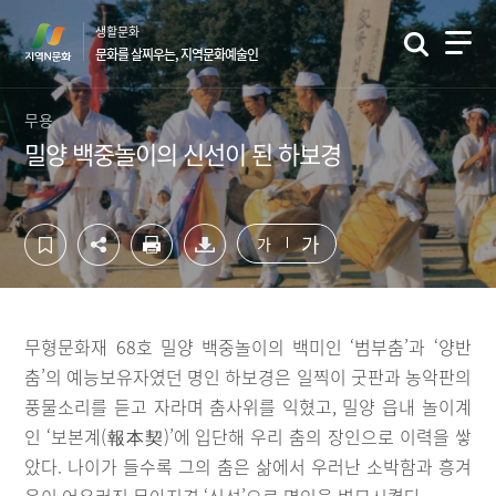
컨
하
생활문화
텐
단
문화를 살찌우는, 지역문화예술인
츠
영
영
역
역
바
무용
바
로
밀양 백중놀이의 신선이 된 하보경
로
가
가
기
기
가
가
무형문화재 68호 밀양 백중놀이의 백미인 ‘범부춤’과 ‘양반
춤’의 예능보유자였던 명인 하보경은 일찍이 굿판과 농악판의
풍물소리를 듣고 자라며 춤사위를 익혔고, 밀양 읍내 놀이계
인 ‘보본계(報本契)’에 입단해 우리 춤의 장인으로 이력을 쌓
았다. 나이가 들수록 그의 춤은 삶에서 우러난 소박함과 흥겨