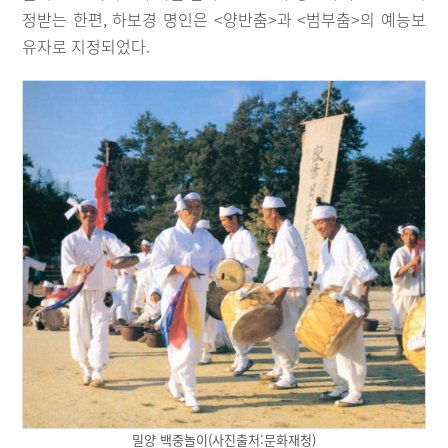
정받는 한편, 하보경 명인은 <양반춤>과 <범부춤>의 예능보
유자로 지정되었다.
밀양 백중놀이(사진출처:문화재청)