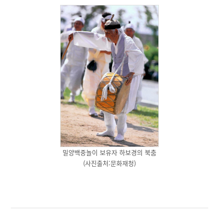
밀양백중놀이 보유자 하보경의 북춤
(사진출처:문화재청)