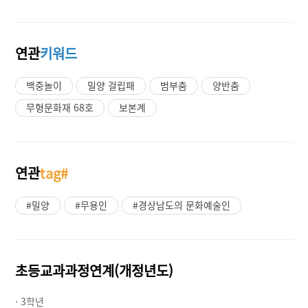
연관
키워드
백중놀이
밀양 걸립패
범부춤
양반춤
무형문화재 68호
보본계
연관
tag#
#밀양
#무용인
#경상남도의 문화예술인
초등교과과정연계(개정년도)
· 3학년