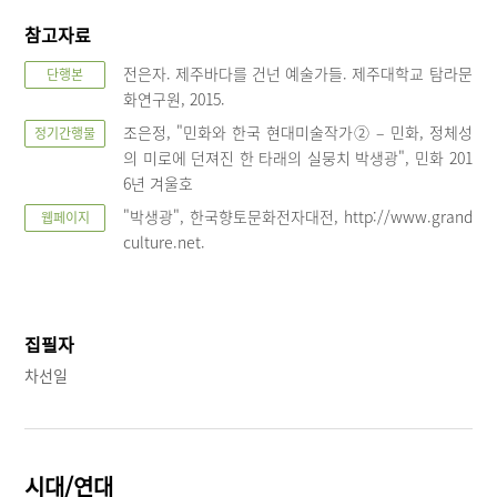
참고자료
전은자. 제주바다를 건넌 예술가들. 제주대학교 탐라문
단행본
화연구원, 2015.
조은정, "민화와 한국 현대미술작가② – 민화, 정체성
정기간행물
의 미로에 던져진 한 타래의 실뭉치 박생광", 민화 201
6년 겨울호
"박생광", 한국향토문화전자대전, http://www.grand
웹페이지
culture.net.
열기
집필자
차선일
시대/연대