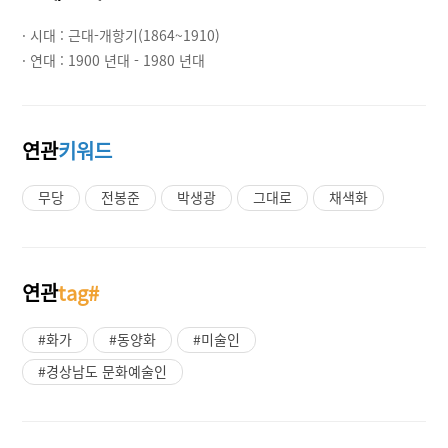
· 시대 :
근대-개항기(1864~1910)
· 연대 :
1900 년대 - 1980 년대
연관
키워드
무당
전봉준
박생광
그대로
채색화
연관
tag#
#화가
#동양화
#미술인
#경상남도 문화예술인