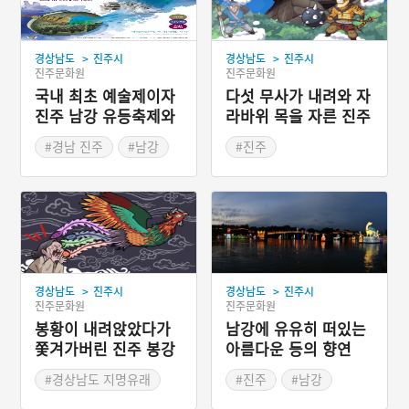
>
>
경상남도
진주시
경상남도
진주시
진주문화원
진주문화원
국내 최초 예술제이자
다섯 무사가 내려와 자
진주 남강 유등축제와
라바위 목을 자른 진주
함께하는 ‘개천예술제’
오무마을
#경남 진주
#남강
#진주
#가을여행
#가을축제
#경상남도 지명유래
#경상남도 축제
#진주 지명유래
>
>
경상남도
진주시
경상남도
진주시
진주문화원
진주문화원
봉황이 내려앉았다가
남강에 유유히 떠있는
쫓겨가버린 진주 봉강
아름다운 등의 향연
리
'진주남강유등축제'
#경상남도 지명유래
#진주
#남강
#역사적 인물
#가을여행
#진주대첩