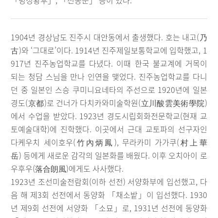
「명성황후」, 「전봉준」 등이 있다.
1904년 경상남도 진주시 대안동에서 출생했다. 호는 내고(乃
古)와 ‘그대로’이다. 1914년 진주제일보통학교에 입학했고, 1
917년 진주농업학교를 다녔다. 이때 한국 불교계에 거목이
되는 청담 스님을 만나 인연을 맺었다. 진주농업학교를 다니
던 중 일본인 스승 쿠미니요네타의 주선으로 1920년에 일본
경도(京都)로 건너가 다치카와미술학원(立川酸雲美術學院)
에서 수업을 받았다. 1923년 경도시립회화전문학교(현재 교
토예술대학)에 진학했다. 이곳에서 근대 교토파의 선구자인
다케우치 세이호우(竹內炳鳳), 무라카미 가가쿠(村上華
岳) 등에게 새로운 감각의 일본화를 배웠다. 이후 오치아이 로
우후우(落合朗風)에게도 사사했다.
1923년 조선미술전람회(이하 선전) 서양화부에 입선했고, 다
음 해 제3회 선전에서 동양화 「채소밭」이 입선했다. 1930
년 제9회 선전에 서양화 「소묘」로, 1931년 선전에 동양화