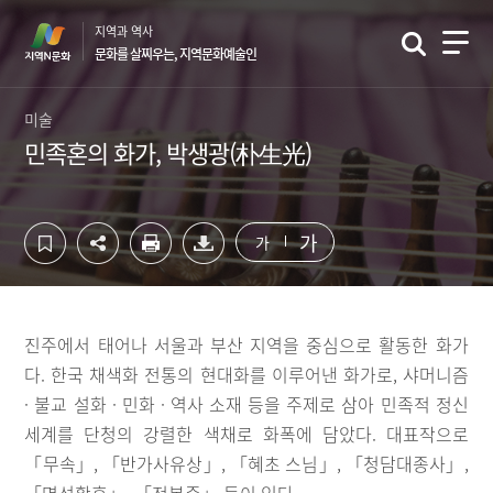
컨
하
지역과 역사
텐
단
문화를 살찌우는, 지역문화예술인
츠
영
영
역
역
바
미술
바
로
민족혼의 화가, 박생광(朴生光)
로
가
가
기
기
가
가
진주에서 태어나 서울과 부산 지역을 중심으로 활동한 화가
다. 한국 채색화 전통의 현대화를 이루어낸 화가로, 샤머니즘
· 불교 설화 · 민화 · 역사 소재 등을 주제로 삼아 민족적 정신
세계를 단청의 강렬한 색채로 화폭에 담았다. 대표작으로
「무속」, 「반가사유상」, 「혜초 스님」, 「청담대종사」,