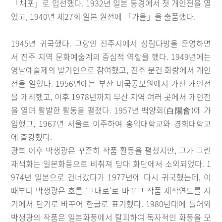
「채포」로 입선했다. 1932년 일본 동경에서 첫 개인전을 열
었고, 1940년 제27회 일본 원전에 「가을」을 출품했다.
1945년 귀국했다. 고향인 진주시에서 성림다방을 운영하면
서 진주 지역 문화예술계의 중심적 역할을 했다. 1949년에는
영남예술제의 발기인으로 참여했고, 진주 문건 화랑에서 개인
전을 열었다. 1956년에는 부산 미국공보원에서 가진 개인전
을 개최했고, 이후 1978년까지 부산 지역 여러 곳에서 개인전
을 열며 활발한 활동을 펼쳤다. 1957년 백양회(白陽會)에 가
입했고, 1967년 서울로 이주하여 홍익대학교와 경희대학교
에 출강했다.
광복 이후 박생광은 꾸준히 작품 활동을 펼쳤지만, 그가 그린
채색화는 일본화풍으로 비춰져 당대 화단에서 소외되었다. 1
974년 일본으로 건너갔다가 1977년에 다시 귀국했는데, 이
때부터 박생광은 호를 ‘그대로’로 바꾸고 작품 제작연도를 서
기에서 단기로 바꾸어 한글로 표기했다. 1980년대에 들어와
박생광의 작품은 일본화풍에서 탈피하여 독자적인 화풍을 모