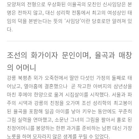
모양처의 전형으로 우상화된 이율곡의 모친인 신사임당은 본
명은 전하지 않고, 대신 성리학 전통에서 최고의 여성상인 태
임의 덕을 본받는다는 뜻의 ‘사임당’이란 당호로만 알려져 있
다.
조선의 화가이자 문인이며, 율곡과 매창
의 어머니
강릉 북평촌 외가 오죽헌에서 딸만 다섯인 가정의 둘째로 태
어났고, 열아홉에 결혼했으나 곧 작고한 아버지의 삼년상을
마친 후에야 한양으로 옮겨 시집살이를 시작했다. 서울과 파
주의 시댁과 강릉의 친정을 오가며 조선 성리학의 최고봉이
된 율곡을 포함해 일곱 아이를 낳아 키우는 동안에도 꾸준히
그림 실력을 연마했고, 소문난 그녀의 그림을 팔아서 홀로 된
친정어머니를 봉양하는 한편 과거를 준비하는 남편 대신 가장
노릇을 하며 모자라지 않은 생계를 꾸릴 수 있었다.