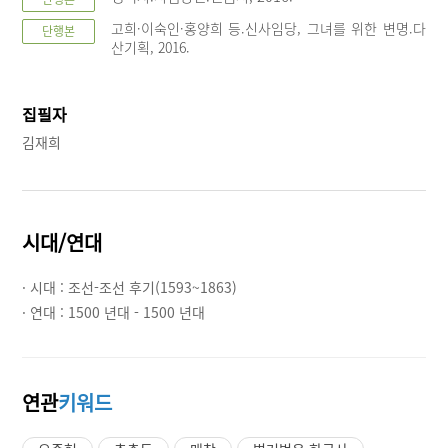
고희·이숙인·홍양희 등.신사임당, 그녀를 위한 변명.다
단행본
산기획, 2016.
집필자
김재희
시대/연대
· 시대 :
조선-조선 후기(1593~1863)
· 연대 :
1500 년대 - 1500 년대
연관
키워드