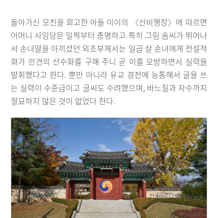
돌아가신 모친을 회고한 아들 이이의 〈선비행장〉에 따르면
어머니 사임당은 일찍부터 총명하고 특히 그림 솜씨가 뛰어나
서 손녀딸을 아끼셨던 외조부께서는 일곱 살 손녀에게 전설적
화가 안견의 산수화를 구해 주니 곧 이를 모방하면서 실력을
발휘했다고 한다. 뿐만 아니라 유교 경전에 능통해서 글을 쓰
는 실력이 수준급이고 글씨도 수려했으며, 바느질과 자수까지
절묘하지 않은 것이 없었다 한다.