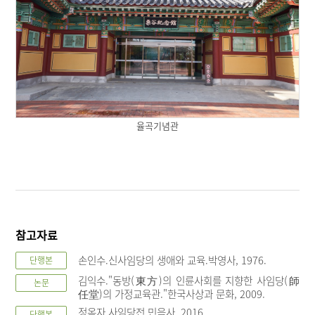
율곡기념관
참고자료
손인수.신사임당의 생애와 교육.박영사, 1976.
단행본
김익수."동방(東方)의 인륜사회를 지향한 사임당(師
논문
任堂)의 가정교육관."한국사상과 문화, 2009.
정옥자.사임당전.민음사, 2016.
단행본