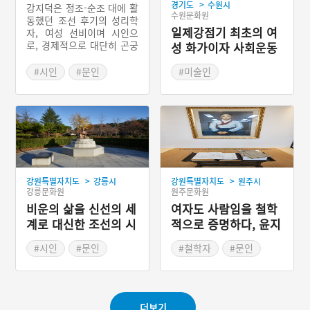
>
경기도
수원시
강지덕은 정조-순조 대에 활
수원문화원
동했던 조선 후기의 성리학
일제강점기 최초의 여
자, 여성 선비이며 시인으
로, 경제적으로 대단히 곤궁
성 화가이자 사회운동
한 형편에 5남 4녀를 낳았
가, 나혜석
으나 모두 1년이 되기 전에
#시인
#문인
#미술인
사망하는 불행을 겪으면서
#조선여류예술인
#근대여성예술가
도 유교 경전을 읽으며 연구
#경기도의 문화예술인
#경기도의 문화예술인
하고 홀로 암송하며 자기 수
양에 힘썼다. 글쓰기를 좋아
해 꾸준히 적어둔 글을 그녀
의 사후 남편 윤광연이 간행
해 사임당과 윤지당의 재능
을 겸비했다는 평을 듣게 되
>
>
강원특별자치도
강릉시
강원특별자치도
원주시
었다.
강릉문화원
원주문화원
비운의 삶을 신선의 세
여자도 사람임을 철학
계로 대신한 조선의 시
적으로 증명하다, 윤지
인, 난설헌
당
#시인
#문인
#철학자
#문인
#조선여류예술인
#조선여류예술인
#강원도 문화예술인
#강원도 문화예술인
더보기