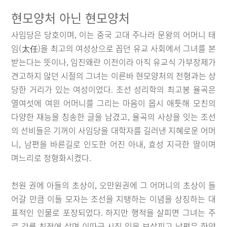
현모양처 아닌 현모양처
사임당은 당호이며, 이는 중국 고대 주나라 문왕의 어머니 태
임(太任)을 최고의 여성상으로 꼽던 유교 사회에서 그녀를 본
받는다는 뜻이나, 임진왜란 이전이라 아직 유교식 가부장제가
견고하지 않던 시절의 그녀는 이른바 현모양처의 전형과는 상
당한 거리가 있는 여성이었다. 조선 성리학의 최고봉 율곡은
열여섯에 여읜 어머니를 그리는 마음이 몹시 애틋해 모친의
다양한 재능을 칭송한 글을 남겼고, 율곡의 사상을 잇는 조선
의 선비들은 기꺼이 사임당을 대학자를 길러낸 지혜로운 어머
니, 남편을 바른길로 인도한 어진 아내, 효성 지극한 딸이며
며느리로 정형화시켰다.
천원 권에 아들의 초상이, 오만원권에 그 어머니의 초상이 들
어갈 만큼 이들 모자는 조선을 지탱하는 이념을 상징하는 대
표적인 인물로 포장되었다. 하지만 행적을 살피면 그녀는 주
로 강릉 친정에 살며 이따금 시집 일을 보살피고 남편은 한양