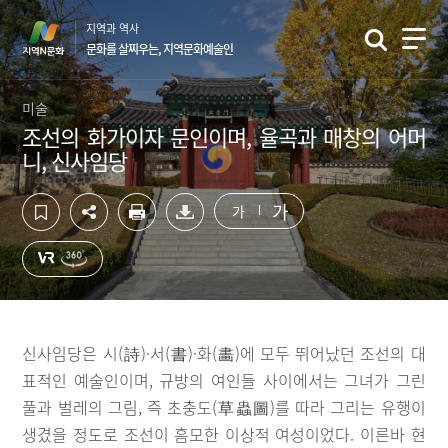
컨
하
지역과 역사
텐
단
문화를 살찌우는, 지역문화예술인
츠
영
영
역
역
바
미술
바
로
조선의 화가이자 문인이며, 율곡과 매창의 어머
로
가
니, 신사임당
가
기
기
가
가
신사임당은 시(詩)·서(書)·화(畵)에 모두 뛰어났던 조선의 대
표적인 예술인이며, 규방의 여인들 사이에서는 그녀가 그린
풀과 벌레의 그림, 즉 초충도(草蟲圖)를 따라 그리는 유행이
생겼을 정도로 조선이 흠모한 이상적 여성이었다. 이른바 현