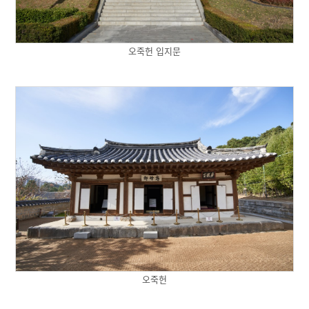
오죽헌 입지문
오죽헌