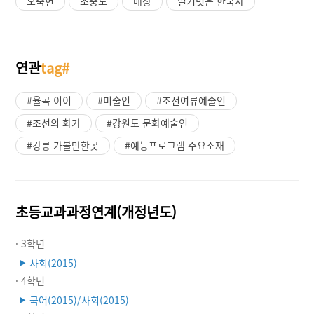
오죽헌
초충도
매창
벌거벗은 한국사
연관
tag#
#율곡 이이
#미술인
#조선여류예술인
#조선의 화가
#강원도 문화예술인
#강릉 가볼만한곳
#예능프로그램 주요소재
초등교과과정연계(개정년도)
· 3학년
사회(2015)
▶
· 4학년
국어(2015)/사회(2015)
▶