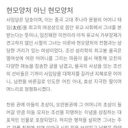
현모양처 아닌 현모양처
사임당은 당호이며, 이는 중국 고대 주나라 문왕의 어머니 태
임(太任)을 최고의 여성상으로 꼽던 유교 사회에서 그녀를 본
받는다는 뜻이나, 임진왜란 이전이라 아직 유교식 가부장제가
견고하지 않던 시절의 그녀는 이른바 현모양처의 전형과는 상
당한 거리가 있는 여성이었다. 조선 성리학의 최고봉 율곡은
열여섯에 여읜 어머니를 그리는 마음이 몹시 애틋해 모친의
다양한 재능을 칭송한 글을 남겼고, 율곡의 사상을 잇는 조선
의 선비들은 기꺼이 사임당을 대학자를 길러낸 지혜로운 어머
니, 남편을 바른길로 인도한 어진 아내, 효성 지극한 딸이며
며느리로 정형화시켰다.
천원 권에 아들의 초상이, 오만원권에 그 어머니의 초상이 들
어갈 만큼 이들 모자는 조선을 지탱하는 이념을 상징하는 대
표적인 인물로 포장되었다. 하지만 행적을 살피면 그녀는 주
로 강릉 친정에 살며 이따금 시집 일을 보살피고 남편은 한양