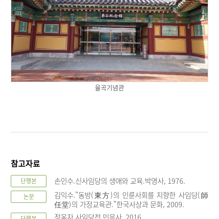
율곡기념관
참고자료
손인수.신사임당의 생애와 교육.박영사, 1976.
단행본
김익수."동방(東方)의 인륜사회를 지향한 사임당(師
논문
任堂)의 가정교육관."한국사상과 문화, 2009.
정옥자.사임당전.민음사, 2016.
단행본