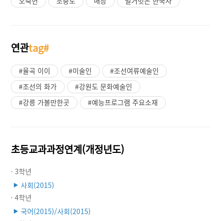
오죽헌
초충도
매창
벌거벗은 한국사
연관
tag#
#율곡 이이
#미술인
#조선여류예술인
#조선의 화가
#강원도 문화예술인
#강릉 가볼만한곳
#예능프로그램 주요소재
초등교과과정연계(개정년도)
· 3학년
사회(2015)
▶
· 4학년
국어(2015)/사회(2015)
▶