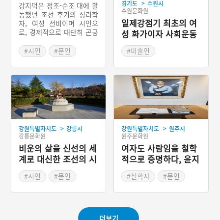
>
경기도
수원시
강지덕은 정조-순조 대에 활
수원문화원
동했던 조선 후기의 성리학
일제강점기 최초의 여
자, 여성 선비이며 시인으
로, 경제적으로 대단히 곤궁
성 화가이자 사회운동
한 형편에 5남 4녀를 낳았
가, 나혜석
으나 모두 1년이 되기 전에
#시인
#문인
#미술인
사망하는 불행을 겪으면서
#조선여류예술인
#근대여성예술가
도 유교 경전을 읽으며 연구
#경기도의 문화예술인
#경기도의 문화예술인
하고 홀로 암송하며 자기 수
양에 힘썼다. 글쓰기를 좋아
해 꾸준히 적어둔 글을 그녀
의 사후 남편 윤광연이 간행
해 사임당과 윤지당의 재능
을 겸비했다는 평을 듣게 되
>
>
강원특별자치도
강릉시
강원특별자치도
원주시
었다.
강릉문화원
원주문화원
비운의 삶을 신선의 세
여자도 사람임을 철학
계로 대신한 조선의 시
적으로 증명하다, 윤지
인, 난설헌
당
#시인
#문인
#철학자
#문인
#조선여류예술인
#조선여류예술인
#강원도 문화예술인
#강원도 문화예술인
더보기