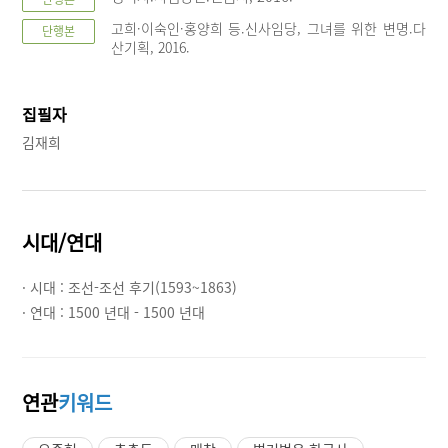
고희·이숙인·홍양희 등.신사임당, 그녀를 위한 변명.다
단행본
산기획, 2016.
집필자
김재희
시대/연대
· 시대 :
조선-조선 후기(1593~1863)
· 연대 :
1500 년대 - 1500 년대
연관
키워드