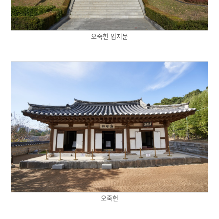
오죽헌 입지문
오죽헌