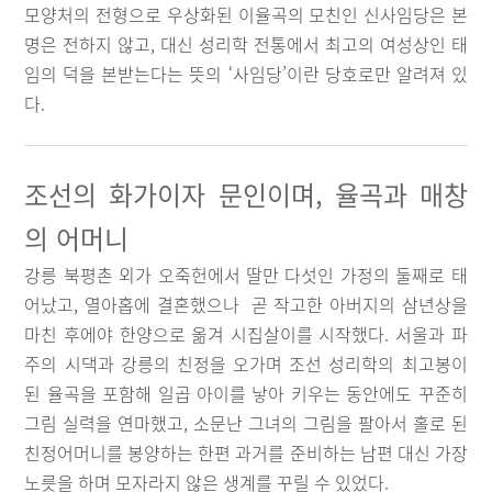
모양처의 전형으로 우상화된 이율곡의 모친인 신사임당은 본
명은 전하지 않고, 대신 성리학 전통에서 최고의 여성상인 태
임의 덕을 본받는다는 뜻의 ‘사임당’이란 당호로만 알려져 있
다.
조선의 화가이자 문인이며, 율곡과 매창
의 어머니
강릉 북평촌 외가 오죽헌에서 딸만 다섯인 가정의 둘째로 태
어났고, 열아홉에 결혼했으나 곧 작고한 아버지의 삼년상을
마친 후에야 한양으로 옮겨 시집살이를 시작했다. 서울과 파
주의 시댁과 강릉의 친정을 오가며 조선 성리학의 최고봉이
된 율곡을 포함해 일곱 아이를 낳아 키우는 동안에도 꾸준히
그림 실력을 연마했고, 소문난 그녀의 그림을 팔아서 홀로 된
친정어머니를 봉양하는 한편 과거를 준비하는 남편 대신 가장
노릇을 하며 모자라지 않은 생계를 꾸릴 수 있었다.