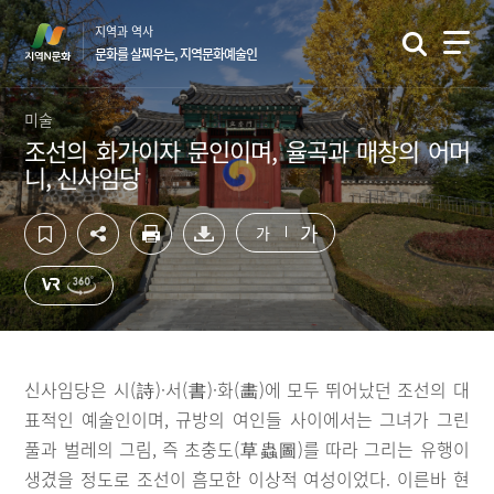
컨
하
지역과 역사
텐
단
문화를 살찌우는, 지역문화예술인
츠
영
영
역
역
바
미술
바
로
조선의 화가이자 문인이며, 율곡과 매창의 어머
로
가
니, 신사임당
가
기
기
가
가
신사임당은 시(詩)·서(書)·화(畵)에 모두 뛰어났던 조선의 대
표적인 예술인이며, 규방의 여인들 사이에서는 그녀가 그린
풀과 벌레의 그림, 즉 초충도(草蟲圖)를 따라 그리는 유행이
생겼을 정도로 조선이 흠모한 이상적 여성이었다. 이른바 현