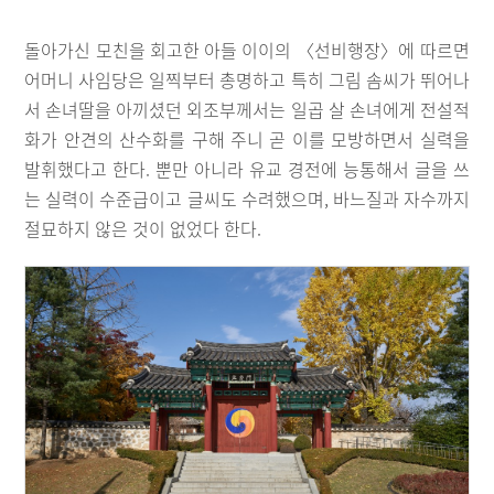
돌아가신 모친을 회고한 아들 이이의 〈선비행장〉에 따르면
어머니 사임당은 일찍부터 총명하고 특히 그림 솜씨가 뛰어나
서 손녀딸을 아끼셨던 외조부께서는 일곱 살 손녀에게 전설적
화가 안견의 산수화를 구해 주니 곧 이를 모방하면서 실력을
발휘했다고 한다. 뿐만 아니라 유교 경전에 능통해서 글을 쓰
는 실력이 수준급이고 글씨도 수려했으며, 바느질과 자수까지
절묘하지 않은 것이 없었다 한다.