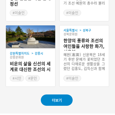
기 조선 예원의 총수라 불리
정선
던 강세황과 교유하며 윤두
서와 조영석 등 문인화가의
#미술인
#미술인
전통을 계승하였다. 풍속화
#조선의 화가
#조선의 화가
및 미점(米點)과 부벽준(斧
#서울의 문화예술인
#서울의 문화예술인
劈皴) 등을 혼용하여 나타
>
서울특별시
성북구
낸 바위 표현, 담청색의 색
성북문화원
감, 솔 숲의 수지법(樹枝法)
등에서 정선 화풍의 영향을
한양의 풍류와 조선의
넘어 실제 자신의 눈으로 살
여인들을 사랑한 화가,
펴본 바를 완벽히 재현했던
신윤복
>
강원특별자치도
강릉시
삼청동의 화가이다.
혜원(蕙園) 신윤복은 18세
강릉문화원
기 후반 문예가 꽃피었던 조
비운의 삶을 신선의 세
선의 다채로운 생활상을 그
렸던 김홍도, 김득신과 함께
계로 대신한 조선의 시
조선 시대 3대 풍속 화가로
인, 난설헌
꼽힌다. 특히 양반 남성의
#시인
#문인
#미술인
풍류와 향락, 그들의 이중성
#조선여류예술인
#조선의 화가
에서 비롯하는 우스꽝스러
#강원도 문화예술인
#서울의 문화예술인
운 행태며 연애와 애환 등
일상의 단면을 해학과 재치
더보기
가 넘치는 방식으로 풍자하
되 정교하고 세련된 도시적
감각으로 표현한 풍속도와
조선의 ‘미인도’와 ‘단오도’