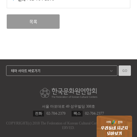
목록
GO
테마 사이트 바로가기
서울 마포대로 49 성우빌딩 308호
전화
02-704-2379
팩스
02-704-2377
COPYRIGHT
(c)
2018 The Federation of Korean Cultural Centers.
ALL RIGHT RES
ERVED.