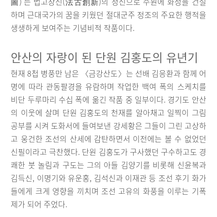
圖)’는 법고창신(法古創新)의 정신으로 수원에 화성을 건설
하며 근대국가의 꿈을 키웠던 절대군주 정조의 주요한 행적을
생생하게 보여주는 기념비적 작품이다.
안산의 자랑이 된 단원 김홍도의 유년기
현재 8첩 병풍만 남은 〈금강산도〉는 선배 김응환과 함께 어
명에 따라 관동팔경을 유람하며 작업한 백여 폭의 스케치를
비단 두루마리 수십 폭에 옮긴 작품 중 일부이다. 경기도 안산
의 이웃에 살며 단원 김홍도의 천재를 알아채고 일찍이 그림
공부를 시켜 도화서에 들여보낸 강세황은 그들이 그린 고상하
고 웅건한 조선의 산세에 감탄하면서 이전에는 볼 수 없었던
신필이라고 극찬했다. 단원 김홍도가 구사했던 구수하고도 경
쾌한 붓 놀림과 구도는 그의 아들 김양기를 비롯해 신윤복과
김득신, 이명기와 유운홍, 김석신과 이재관 등 조선 후기 화가
들에게 크게 영향을 끼치며 조선 고유의 화풍을 이루는 기폭
제가 되어 주었다.