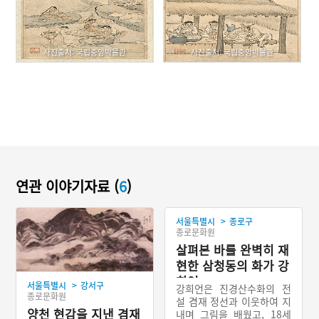
사진출처: 국립중앙박물관
사진출처: 국립중앙박물관
연관 이야기자료 (
6
)
>
서울특별시
종로구
종로문화원
살펴본 바를 완벽히 재
현한 삼청동의 화가 강
희언
>
서울특별시
강서구
강희언은 진경산수화의 전
종로문화원
설 겸재 정선과 이웃하여 지
양천 현감을 지낸 겸재
내며 그림을 배웠고, 18세