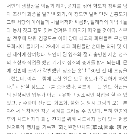
서민의 생활상을 익살과 해학, 풍자를 섞어 향토적 정취로 담
아 조선의 화풍을 일궈낸 화가, 이 정도면 벌써 단원 김홍도가
그린 서당의 아이들과 시끌벅적한 씨름판, 빨래터의 아낙네들
과 농사 짓고 집도 짓는 정겨운 이미지가 떠오를 것이다. 스무
살 전후에 단원 김홍도는 이미 당대 최고의 화원들로 구성된
도화서에 들어가서 29세에 최고 화원들만 손대는 의궤 및 어
진 제작에 참여했다. 노인이 된 영조와 젊고 총명한 세손 정조
의 초상화 작업을 했던 계기로 정조의 총애를 받게 되는데, 문
예 전반에 조예가 각별했던 정조는 훗날 “30년 전 내 초상을
그렸는데, 이후 그림에 관한 일은 모두 홍도가 주관하게 하였
다.”고 말할 정도로 그를 총애했다. 덕분에 그는 일반 화원들
의 일상적인 업무가 아닌 고유하고 창조적인 작업을 할 수 있
었고, 산수화며 신선도, 화조화, 불화 등 당시 그림의 모든 분
야에서 독창적인 작품 세계를 그려낼 수 있었다. 특히 헌경왕
후와 사도세자의 회갑 잔치를 위해 사도세자 능이 있는 현륭
원으로의 행차를 기록한 ‘화성원행반차도(華城園幸 班次