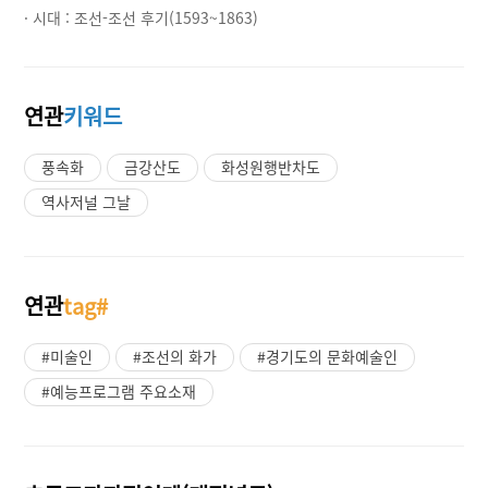
· 시대 :
조선-조선 후기(1593~1863)
연관
키워드
풍속화
금강산도
화성원행반차도
역사저널 그날
연관
tag#
#미술인
#조선의 화가
#경기도의 문화예술인
#예능프로그램 주요소재