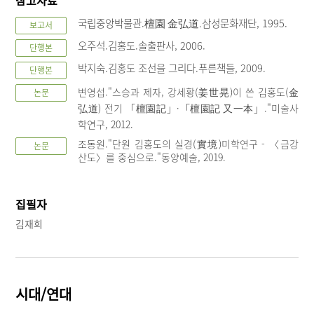
참고자료
국립중앙박물관.檀園 金弘道.삼성문화재단, 1995.
보고서
오주석.김홍도.솔출판사, 2006.
단행본
박지숙.김홍도 조선을 그리다.푸른책들, 2009.
단행본
변영섭."스승과 제자, 강세황(姜世晃)이 쓴 김홍도(金
논문
弘道) 전기 「檀園記」·「檀園記 又一本」."미술사
학연구, 2012.
조동원."단원 김홍도의 실경(實境)미학연구 - 〈금강
논문
산도〉를 중심으로."동양예술, 2019.
집필자
김재희
시대/연대