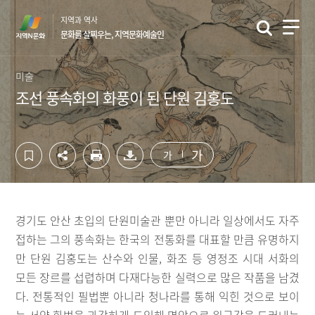
컨
하
지역과 역사
텐
단
문화를 살찌우는, 지역문화예술인
츠
영
영
역
역
바
미술
바
로
조선 풍속화의 화풍이 된 단원 김홍도
로
가
가
기
기
가
가
경기도 안산 초입의 단원미술관 뿐만 아니라 일상에서도 자주
접하는 그의 풍속화는 한국의 전통화를 대표할 만큼 유명하지
만 단원 김홍도는 산수와 인물, 화조 등 영정조 시대 서화의
모든 장르를 섭렵하며 다재다능한 실력으로 많은 작품을 남겼
다. 전통적인 필법뿐 아니라 청나라를 통해 익힌 것으로 보이