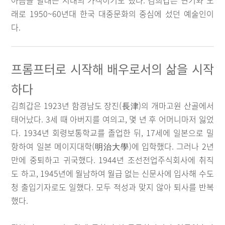
아픔을 달래는 시대의 가객이기도 했다. 김희갑은 연기와 노
래로 1950~60년대 한국 대중문화의 중심에 섰던 예술인이
다.
프롬프터로 시작해 배우로서의 삶을 시작
하다
김희갑은 1923년 함경남도 장진(長津)의 개마고원 산골에서
태어났다. 3세 때 아버지를 여의고, 몇 년 후 어머니마저 잃었
다. 1934년 회령보통학교를 졸업한 뒤, 17세에 일본으로 밀
항하여 일본 메이지대학(明治大學)에 입학했다. 그러나 2년
만에 중퇴하고 귀국했다. 1944년 조선전업주식회사에 취직
도 하고, 1945년에 월남하여 월급 없는 신문사에 입사해 수도
청 출입기자로도 일했다. 모두 적성과 맞지 않아 퇴사를 반복
했다.