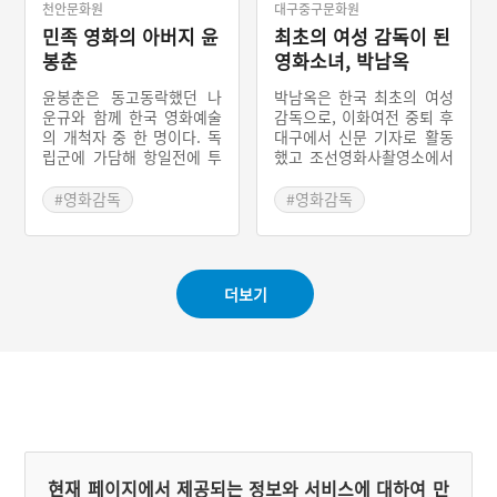
천안문화원
대구중구문화원
민족 영화의 아버지 윤
최초의 여성 감독이 된
봉춘
영화소녀, 박남옥
윤봉춘은 동고동락했던 나
박남옥은 한국 최초의 여성
운규와 함께 한국 영화예술
감독으로, 이화여전 중퇴 후
의 개척자 중 한 명이다. 독
대구에서 신문 기자로 활동
립군에 가담해 항일전에 투
했고 조선영화사촬영소에서
신하다 일경에 체포되어 몇
편집과 스크립터 일로 영화
차례 옥고를 치른 후 민족주
계에 발을 들였다. 전쟁 후
#영화감독
#영화감독
의 성향이 강한 영화를 제작
미망인들의 사회적 현실과
#근대문화예술인
#근대문화예술인
해 항일민족의식 고취에 힘
갈등을 그린 1955년 데뷔작
#충청남도 문화예술인
#경상북도 문화예술인
썼고, 감독과 배우로 여러
《미망인》은 흥행에 실패
작품을 제작했다. 1935년부
했으나, 딸을 등에 업고 현
더보기
터 1937년까지 거의 매일
장을 누비던 박남옥 감독의
일기를 작성하여 당시 한국
모습은 후배 영화인들에게
영화 제작의 구체적인 사정
깊은 울림을 주었고, 여성
을 확인할 수 있는 중요한
감독이 아니면 착안하기 어
자료를 남겼다.
려운 앵글과 사건의 템포 등
이 명쾌하고 친근감을 자아
내는 작품이라는 호평을 받
았다.
현재 페이지에서 제공되는 정보와 서비스에 대하여 만