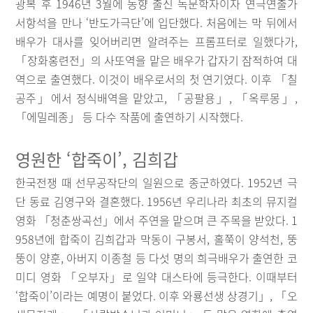
광복 후 1946년 3월에 동향 출신 독문학자이자 연극연출가
서항석을 만나 ‘반도가극단’에 입단했다. 처음에는 막 뒤에서
배우가 대사를 잊어버리면 알려주는 프롬프터로 일했다가,
「장화홍련전」의 사또역을 맡은 배우가 갑자기 잠적하여 대
역으로 출연했다. 이것이 배우로서의 첫 연기였다. 이후 「칠
공주」에서 정식배역을 맡았고, 「공팔용」, 「옥루몽」,
「에밀레종」 등 다수 작품에 출연하기 시작했다.
영원한 ‘합죽이’, 김희갑
한국전쟁 때 선무공작단의 일원으로 종군하였다. 1952년 극
단 동료 김영구와 결혼했다. 1956년 우리나라 최초의 뮤지컬
영화 「청춘쌍곡선」에서 주연을 맡으며 큰 주목을 받았다. 1
958년에 합죽이 김희갑과 막동이 구봉서, 홀쭉이 양석천, 뚱
뚱이 양훈, 아버지 이종철 등 다섯 명의 희극배우가 출연한 코
미디 영화 「오부자」로 일약 대스타에 등극한다. 이때부터
‘합죽이’이라는 예명이 붙었다. 이후 와룡선생 상경기」, 「오