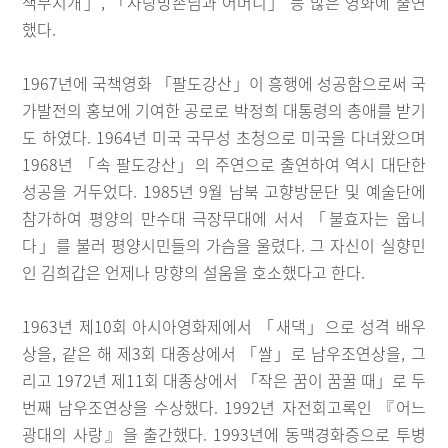
색무지개」, 「사랑방손님과 어머니」 등 많은 영화에 출연
했다.
1967년에 국책영화 「팔도강산」이 흥행에 성공함으로써 국
가발전의 홍보에 기여한 공로로 박정희 대통령의 총애를 받기
도 하였다. 1964년 미국 국무성 초청으로 미국을 다녀왔으며
1968년 「속 팔도강산」의 주연으로 출연하여 역시 대단한
성공을 거두었다. 1985년 9월 남북 고향방문단 및 예술단에
참가하여 평양의 만수대 극장무대에 서서 「불효자는 웁니
다」를 불러 평양시민들의 가슴을 울렸다. 그 자신이 실향민
인 김희갑은 언제나 망향의 설움을 호소했다고 한다.
1963년 제10회 아시아영화제에서 「새댁」으로 성격 배우
상을, 같은 해 제3회 대종상에서 「쌀」로 남우조연상을, 그
리고 1972년 제11회 대종상에서 「작은 꿈이 꿈꿀 때」로 두
번째 남우조연상을 수상했다. 1992년 자전회고록인 『어느
광대의 사랑』을 출간했다. 1993년에 동맥경화증으로 투병