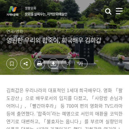
컨
하
생활문화
텐
단
문화를 살찌우는, 지역문화예술인
츠
영
영
역
역
바
연극/영화
바
로
영원한 우리의 합죽이, 희극배우 김희갑
로
가
가
기
기
가
가
김희갑은 우리나라의 대표적인 1세대 희극배우다. 영화 「팔
도강산」으로 배우로서의 입지를 다졌고, 「사랑방 손님과
어머니」, 「빨간마후라」 등 700여 편의 영화와 TV드라마
등에 출연했다. ‘합죽이’라는 예명으로 서민의 애환을 코믹한
연기로 대변하고, 「불효자는 웁니다」를 부르며 실향민의