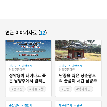
연관 이야기자료 (
12
)
>
>
경기도
남양주시
경기도
남양주시
남양주문화원
남양주문화원
정약용이 태어나고 죽
단종을 잃은 정순왕후
은 남양주에서 열리는
의 슬픔이 서린 남양주
다산문화제
사릉리
#정약용
#가을여행
#단종
#역사사건
#가을축제
#경기도지명유래
>
>
충청남도
천안시
대구광역시
중구