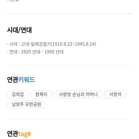
시대/연대
· 시대 :
근대-일제강점기(1910.8.22~1945.8.14)
· 연대 :
1920 년대 - 1990 년대
연관
키워드
김희갑
합죽이
사랑방 손님과 어머니
서항석
남양주 모란공원
연관
tag#