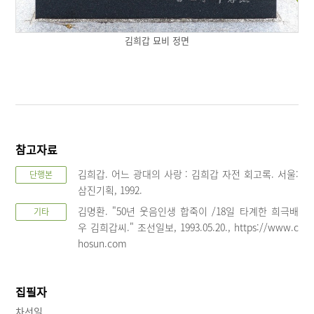
김희갑 묘비 정면
참고자료
김희갑. 어느 광대의 사랑 : 김희갑 자전 회고록. 서울:
단행본
삼진기획, 1992.
김명환. "50년 웃음인생 합죽이 /18일 타계한 희극배
기타
우 김희갑씨." 조선일보, 1993.05.20., https://www.c
hosun.com
집필자
차선일