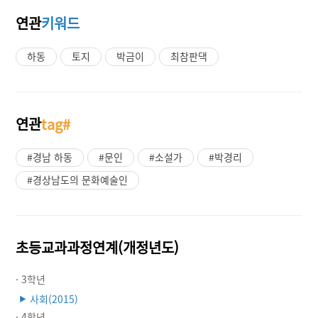
연관
키워드
하동
토지
박금이
최참판댁
연관
tag#
#경남 하동
#문인
#소설가
#박경리
#경상남도의 문화예술인
초등교과과정연계(개정년도)
· 3학년
사회(2015)
▶
· 4학년