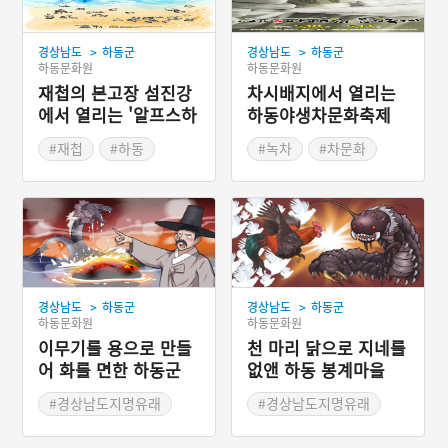
>
>
경상남도
하동군
경상남도
하동군
하동문화원
하동문화원
재첩의 본고장 섬진강
차시배지에서 열리는
에서 열리는 '알프스하
하동야생차문화축제
동섬진강문화재첩축
#재첩
#하동
#녹차
#차문화
제'
#섬진강
#여름축제
#봄나들이
#봄축제
#여름여행
>
>
경상남도
하동군
경상남도
하동군
하동문화원
하동문화원
이무기를 용으로 만들
천 마리 닭으로 지네를
어 화를 면한 하동군
없앤 하동 봉계마을
진교면
#경상남도지명유래
#경상남도지명유래
#하동지명유래
#하동지명유래