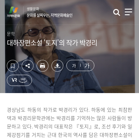
컨
하
생활문화
텐
단
문화를 살찌우는, 지역문화예술인
츠
영
영
역
역
바
문학
바
로
대하장편소설 '토지'의 작가 박경리
로
가
가
기
기
가
가
경상남도 하동의 작가로 박경리가 있다. 하동에 있는 최참판
댁과 박경리문학관에는 박경리를 기억하는 많은 사람들이 방
문하고 있다. 박경리의 대표작은 『토지』로, 조선 후기와 일
제강점기를 거치는 근대 한국의 역사를 담은 대하장편소설이