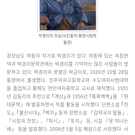
박경리의 모습(사진출처:통영시립박
물관)
경상남도 하동의 작가로 박경리가 있다. 하동에 있는 최참판
댁과 박경리문학관에는 박경리를 기억하는 많은 사람들이 방
문하고 있다. 박경리의 본명은 박금이로, 1926년 10월 28일
통영에서 출생했다. 진주여자고등학교와 수도여자사범대학
을 졸업하고 황해도 연안여자중학교 교사로 재직했다. 1955
년 김동리의 추천으로 ｢계산｣과 1956년 ｢흑흑백백｣을 『현
대문학』에 발표하면서 작품 활동을 시작했다. 단편소설 ｢전
도｣, ｢불신시대｣, ｢벽지｣ 등과 장편소설 『김약국의 딸들』,
『시장과 전장』, 『파시』, 『토지』 등, 시집 『못 떠나는
배』 등을 발표했다. 2008년 5월 5일 폐암으로 사망했다. 사