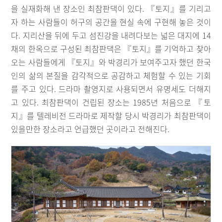
을 실재화해 낸 장소인 최참판댁이 있다. 『토지』를 기리고
자 하는 사람들이 허구의 공간을 현실 속에 구현해 놓은 것이
다. 지리산을 뒤에 두고 섬진강을 내려다보는 넓은 대지에 14
채의 한옥으로 구성된 최참판댁은 『토지』를 기억하고 찾아
오는 사람들에게 『토지』와 박경리가 보여주고자 했던 한국
인의 삶의 본질을 감각적으로 공감하고 체험할 수 있는 기회
를 주고 있다. 드라마 촬영지로 사용되면서 유명세도 더해지
고 있다. 최참판댁이 건립된 장소는 1985년 처음으로 『토
지』를 텔레비전 드라마로 제작할 당시 박경리가 최참판댁이
있을만한 장소라고 언급했던 곳이라고 전해진다.