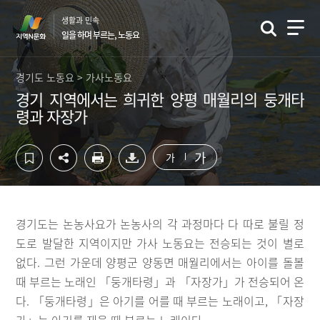
컨
하
생활과 민속
텐
단
일을 하며 부르는, 노동요
츠
영
영
역
역
바
경기도 노동요 > 가사노동요
바
로
경기 지역에서는 희귀한 양평 매월리의 둥개타
로
가
령과 자장가
가
기
기
가
가
경기도는 논농사요가 논농사의 각 과정마다 다 따로 불릴 정
도로 발달한 지역이지만 가사 노동요는 전승되는 것이 별로
없다. 그런 가운데 양평군 양동면 매월리에서는 아이를 돌볼
때 부르는 노래인 「둥개타령」과 「자장가」가 전승되어 온
다. 「둥개타령」은 아기를 어를 때 부르는 노래이고, 「자장