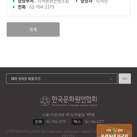
담당부서
: 지역문화콘텐츠팀
담당자
: 이서연
전화
: 02-704-2379
목록
GO
테마 사이트 바로가기
서울 마포대로 49 성우빌딩 308호
전화
02-704-2379
팩스
02-704-2377
COPYRIGHT
(c)
2018 The Federation of Korean Cultural Centers.
ALL RIGHT RES
ERVED.