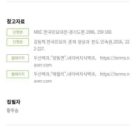
참고자료
MBC.한국민요대전-경기도편.1996, 159-160.
단행본
강등학.한국민요의 존재 양상과 판도.민속원,2016, 22
단행본
2-227.
두산백과,"양동면",네이버지식백과, https://terms.n
웹페이지
aver.com
두산백과,"매월리",네이버지식백과, https://terms.n
웹페이지
aver.com
집필자
황주승