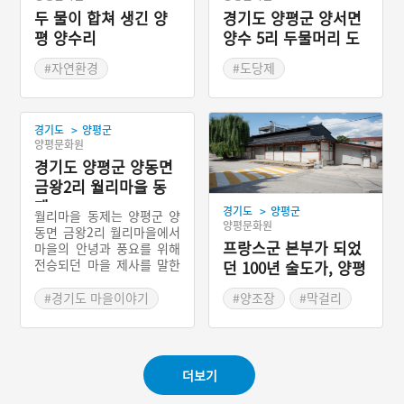
두 물이 합쳐 생긴 양
경기도 양평군 양서면
평 양수리
양수 5리 두물머리 도
당제
#자연환경
#도당제
#경기도지명유래
#경기도 마을신앙
#양평 마을신앙
>
경기도
양평군
양평문화원
경기도 양평군 양동면
금왕2리 월리마을 동
제
>
경기도
양평군
월리마을 동제는 양평군 양
양평문화원
동면 금왕2리 월리마을에서
프랑스군 본부가 되었
마을의 안녕과 풍요를 위해
전승되던 마을 제사를 말한
던 100년 술도가, 양평
다. 이곳 제의의 특이점은
지평양조장
샘을 하나의 신격으로 좌정
#경기도 마을이야기
#양조장
#막걸리
하여 모셨다는 것이다. 다른
#양평
마을 제의에서도 샘은 중요
#경기도근대역사
한 제의의 대상이지만 이곳
에서는 하나의 신격으로 좌
더보기
정하고 있다는 점에서 지역
적 특색을 반영하는 각별한