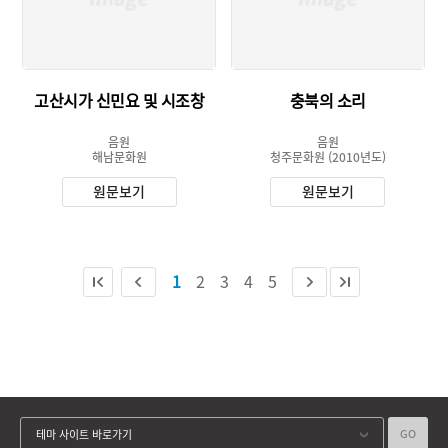
고산시가 신민요 및 시조창
충북의 소리
음원
음원
해남문화원
청주문화원
(2010년도)
원문보기
원문보기
1
2
3
4
5
GO
테마 사이트 바로가기