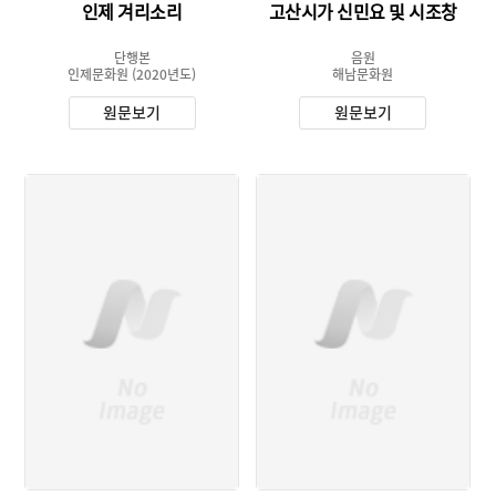
인제 겨리소리
고산시가 신민요 및 시조창
단행본
음원
인제문화원
(2020년도)
해남문화원
원문보기
원문보기
유형 :
유형 :
발행 :
발행 :
소장 :
소장 :