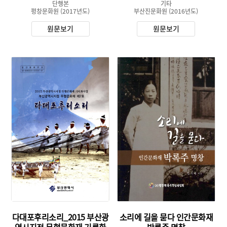
꾼
단행본
기타
평창문화원
(2017년도)
부산진문화원
(2016년도)
원문보기
원문보기
유형 :
발행 :
유형 :
생산 :
발행 :
소장 :
생산 :
소장 :
다대포후리소리_2015 부산광
소리에 길을 묻다 인간문화재