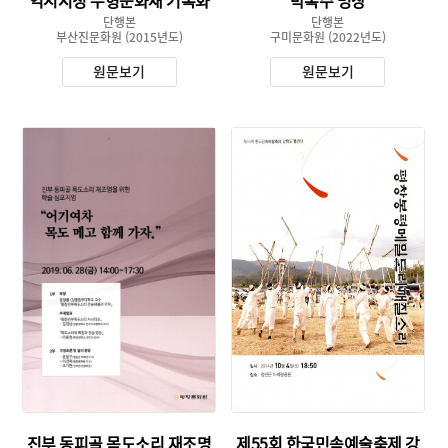
역시지정 무형문화재 기록화
박록주 명창
사업_부산광역시지정 무형문
단행본
단행본
부산진문화원
화재 제7호
(2015년도)
구미문화원
(2022년도)
원문보기
원문보기
유형 :
유형 :
발행 :
발행 :
생산 :
생산 :
소장 :
소장 :
진부 동피골 목도소리 재조명
제55회 한국민속예술축제 강