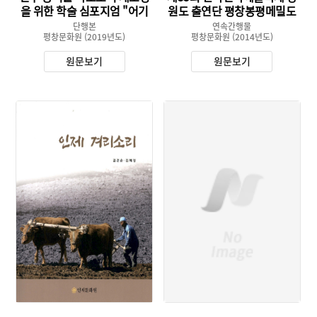
을 위한 학술 심포지엄 "어기
원도 출연단 평창봉평메밀도
여차 목도 메고 함께 가자."
리깨질소리
단행본
연속간행물
평창문화원
(2019년도)
평창문화원
(2014년도)
원문보기
원문보기
유형 :
유형 :
발행 :
발행 :
생산 :
소장 :
소장 :