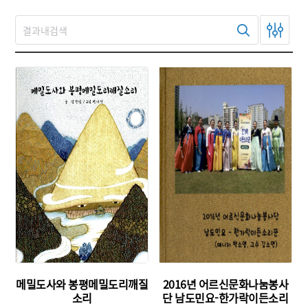
유형 :
유형 :
발행 :
발행 :
생산 :
생산 :
소장 :
소장 :
메밀도사와 봉평메밀도리깨질
2016년 어르신문화나눔봉사
소리
단 남도민요-한가락이든소리