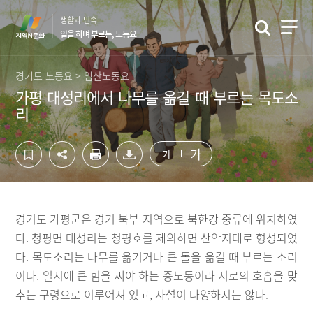
컨
하
생활과 민속
텐
단
일을 하며 부르는, 노동요
츠
영
영
역
역
바
경기도 노동요 > 임산노동요
바
로
가평 대성리에서 나무를 옮길 때 부르는 목도소
로
가
리
가
기
기
가
가
경기도 가평군은 경기 북부 지역으로 북한강 중류에 위치하였
다. 청평면 대성리는 청평호를 제외하면 산악지대로 형성되었
다. 목도소리는 나무를 옮기거나 큰 돌을 옮길 때 부르는 소리
이다. 일시에 큰 힘을 써야 하는 중노동이라 서로의 호흡을 맞
추는 구령으로 이루어져 있고, 사설이 다양하지는 않다.