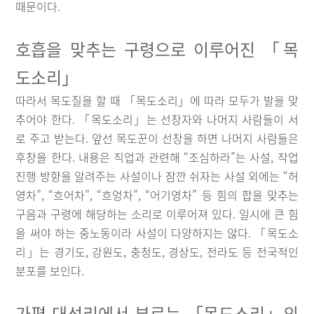
때문이다.
호흡을 맞추는 구령으로 이루어진 「목
도소리」
따라서 목도질을 할 때 「목도소리」에 따라 모두가 발을 맞
추어야 한다. 「목도소리」는 선창자와 나머지 사람들이 서
로 주고 받는다. 앞선 목도꾼이 선창을 하면 나머지 사람들은
후창을 한다. 내용은 직업과 관련해 “조심하라”는 사설, 작업
진행 방향을 알려주는 사설이나 잠깐 쉬자는 사설 외에는 “허
영차”, “흐어차”, “흐엉차”, “어기영차” 등 힘의 합을 맞추는
구음과 구령에 해당하는 소리로 이루어져 있다. 일시에 큰 힘
을 써야 하는 중노동이라 사설이 다양하지는 않다. 「목도소
리」는 경기도, 강원도, 충청도, 경상도, 전라도 등 전국적인
분포를 보인다.
가평 대성리에서 부르는 「목도소리」의