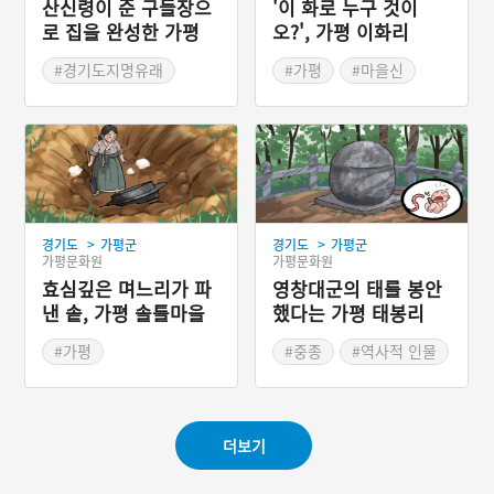
산신령이 준 구들장으
'이 화로 누구 것이
로 집을 완성한 가평
오?', 가평 이화리
돌아우
#경기도지명유래
#가평
#마을신
#가평지명유래
#부자이야기
#경기도지명유래
>
>
경기도
가평군
경기도
가평군
가평문화원
가평문화원
효심깊은 며느리가 파
영창대군의 태를 봉안
낸 솥, 가평 솔틀마을
했다는 가평 태봉리
#가평
#중종
#역사적 인물
#경기도지명유래
#경기도지명유래
#가평지명유래
더보기