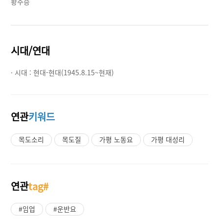
황주승
시대/연대
· 시대 :
현대-현대(1945.8.15~현재)
연관
키워드
목도소리
목도질
가평 노동요
가평 대성리
연관
tag#
#임업
#운반요