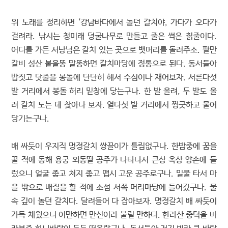
위 노래를 정리하면 ‘강남바다에서 놀던 갈치야, 가다가 오다가
걸려라. 낚시는 청미래 덩굴나무로 만들고 줄은 썩은 칡줄이다.
어디를 가든 서낭님은 갈치 있는 곳으로 뱃머리를 돌려주소. 팔만
갈비 성산 붙을똥 말똥하면 갈치마당에 정통으로 된다. 동서들아
밥짓고 닷줄을 봉돌에 단단히 해서 수심이나 재어보자. 서른다섯
발 거리에서 봉돌 허리 밑창에 닿는구나. 한 발 올려, 두 발도 올
려 갈치 노는 데 찾아나 보자. 열다섯 발 거리에서 찡긋하고 물어
당기는구나.
배 싸듯이 우지직 멍정갈치 쌍끌이가 틀림없구나. 한밤중에 꿈을
꿀 적에 동해 용궁 외동딸 공주가 나타나서 큰상 옥상 양손에 들
렀으니 얼굴 좋고 처지 좋고 맵시 고운 공주로구나. 밀물 타서 마
을 밖으로 배질을 할 적에 소섬 서쪽 머리마당에 들어갔구나. 물
속 깊이 놀던 갈치다. 달려들어 다 잡아보자. 명정갈치 배 싸듯이
가득 채웠으니 이만하면 만선이라 불릴 만하다. 한라산 중턱을 바