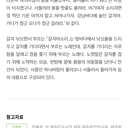
라본즉 하늬바람이 둥둥 떠올랐구나. 동서들아 저기 봐라 큰 바람
이 터지겠구나. 서둘러라 봉돌 밧줄도 올려라. 어기여차 소리치면
젖 먹던 기운 아끼지 말고 저어나가자. 강남바다에 놀던 갈치야.
가다가 찡긋 오다가 찡긋 걸려라.’와 같다.
갈치 낚으면서 부르는 「갈치야소리」는 밤바다에서 낚싯줄을 드리
우고 갈치를 기다리면서 부르는 노래인데, 갈치를 기다리는 지루
함을 달래고 잠을 쫓기 위해 부르는 노래다. 노랫말은 갈치를 잡
기 위해 노력하는 모습, 한밤에 꿈에 용왕의 외동딸을 났더니 만
선이 되었다, 서풍인 하늬바람이 물려오니 서둘러서 돌아가자 등
의 내용으로 구성되어 있다.
참고자료
좌혜경 외.제주민요사전.제주:제주발전연구원 제주학
단행본