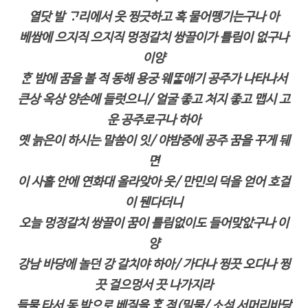
열닷 발 ᄀᆞ리에서 읏 찡긋하고 혹 물어뗑기는구나 아
베쌈에 으지직 으지직 멍정갈치 쌍끌이가 틀림이 없구나
이양
ᄒᆞᆫ 밤에 꿈을 볼 적 동해 용궁 웨ᄄᆞᆯ애기 공주가 나타나서
큰상 옥상 양손에 들럿으니/ 얼굴 좋고 처지 좋고 맵시 고
운 공주로구나 하아
옛 늙은이 하시는 말씀이 잇/ 야밤중에 공주 꿈을 꾸게 뒈
면
이 사흘 안에 연화대 올라앚아 읏/ 만민의 덕을 얻어 호걸
이 뒌다더니
오늘 멍정갈치 쌍끌이 꿈이 틀림없이도 들어맞아ᇝ구나 이
양
강남 바당에 놀던 강 갈치야 하아/ 가다나 찡끗 오다나 찡
끗 걸으멍서 끗 나가지라
들물 타서 동 밖으로 베질을 ᄒᆞᆯ 적(밀물/ 소섬 서머리바당