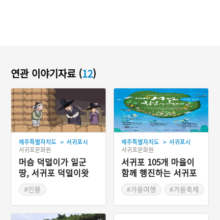
연관 이야기자료 (
12
)
>
>
제주특별자치도
서귀포시
제주특별자치도
서귀포시
서귀포문화원
서귀포문화원
머슴 덕덜이가 일군
서귀포 105개 마을이
땅, 서귀포 덕덜이왓
함께 행진하는 서귀포
칠십리축제
#인물
#가을여행
#가을축제
#제주도 지명유래
#제주도 축제