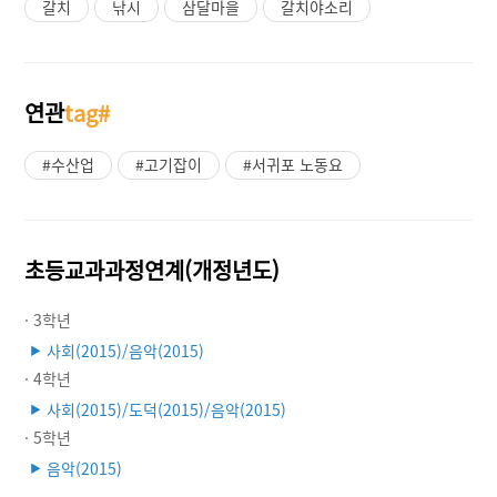
갈치
낚시
삼달마을
갈치야소리
연관
tag#
#수산업
#고기잡이
#서귀포 노동요
초등교과과정연계(개정년도)
· 3학년
사회(2015)/음악(2015)
▶
· 4학년
사회(2015)/도덕(2015)/음악(2015)
▶
· 5학년
음악(2015)
▶