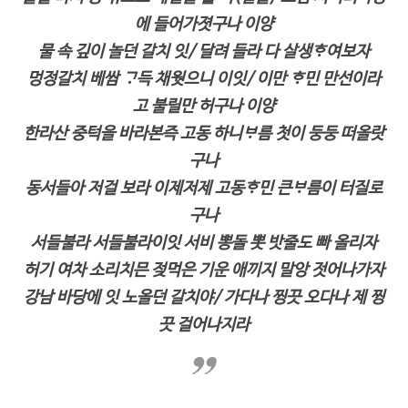
에 들어가졋구나 이양
물 속 깊이 놀던 갈치 잇/ 달려 들라 다 살생ᄒᆞ여보자
멍정갈치 베쌈 ᄀᆞ득 채웟으니 이잇/ 이만 ᄒᆞ민 만선이라
고 불릴만 허구나 이양
한라산 중턱을 바라본즉 고동 하니ᄇᆞ름 첫이 둥둥 떠올랏
구나
동서들아 저걸 보라 이제저제 고동ᄒᆞ민 큰ᄇᆞ름이 터질로
구나
서들불라 서들불라이잇 서비 뽕돌 뽓 밧줄도 빠 올리자
허기 여차 소리치믄 젖먹은 기운 애끼지 말앙 젓어나가자
강남 바당에 잇 노올던 갈치야/ 가다나 찡끗 오다나 제 찡
끗 걸어나지라