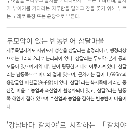
낚싯줄을 드리우고 갈치를 기다리면서 부르는 노래인데, 갈치
가 낚이기를 기다리는 지루함을 달래고 잠을 쫓기 위해 부르
는 노래로 독창 또는 윤창으로 부른다.
두모악이 있는 반농반어 삼달마을
제주특별자치도 서귀포시 성산읍 삼달리는 법정리이고, 행정리상
으로는 1리와 2리로 분리되어 있다. 삼달리는 두모악·본지 등의
오름이 있으며 지역 대부분이 평평한 지대로 이루어져 있다. 삼달
리는 남동쪽으로 바다와 접해 있으며, 근처에는 길이 1,695m의
용암굴인 미천굴(美千窟)이 있다. 삼달1리는 북서쪽에 자리한 중
산간 마을로 농업과 축산업이 활성화되어 있고, 삼달2리는 남동
쪽 해안에 접해 있으며 수산업과 농업을 겸하는 반농반어 마을이
다.
'강남바다 갈치야'로 시작하는 「갈치야