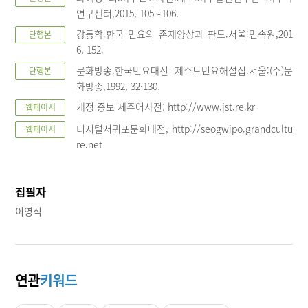
연구센터,2015, 105∼106.
강등학.한국 민요의 존재양상과 판도.서울:민속원,201
단행본
6, 152.
문화방송.한국민요대전 제주도민요해설집.서울:(주)문
단행본
화방송,1992, 32·130.
개정 증보 제주어사전; http://www.jst.re.kr
웹페이지
디지털서귀포문화대전, http://seogwipo.grandcultu
웹페이지
re.net
집필자
이영식
연관
키워드