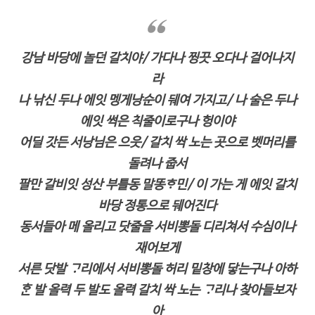
강남 바당에 놀던 갈치야/ 가다나 찡끗 오다나 걸어나지
라
나 낚신 두나 에잇 멩게낭순이 뒈여 가지고/ 나 술은 두나
에잇 썩은 칙줄이로구나 헝이야
어딜 갓든 서낭님은 으읏/ 갈치 싹 노는 곳으로 벳머리를
돌려나 줍서
팔만 갈비잇 성산 부틀동 말똥ᄒᆞ민/ 이 가는 게 에잇 갈치
바당 정통으로 뒈어진다
동서들아 메 올리고 닷줄을 서비뽕돌 디리쳐서 수심이나
재어보게
서른 닷발 ᄀᆞ리에서 서비뽕돌 허리 밑창에 닿는구나 아하
ᄒᆞᆫ 발 올력 두 발도 올력 갈치 싹 노는 ᄀᆞ리나 찾아들보자
아