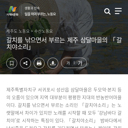
컨
하
생활과 민속
텐
단
일을 하며 부르는, 노동요
츠
영
영
역
역
바
제주도 노동요 > 수산노동요
바
로
갈치를 낚으면서 부르는 제주 삼달마을의 「갈
로
가
치야소리」
가
기
기
가
가
제주특별자치구 서귀포시 성산읍 삼달마을은 두모악·본지 등
의 오름이 있으며 지역 대부분이 평평한 지대의 반농반어마을
이다. 갈치를 낚으면서 부르는 소리인 「갈치야소리」는 노
랫말에서 차이가 있지만 노래를 시작할 때 모두 ‘강남바다 갈
치야’로 시작하는 특징이 있다. 「갈치야소리」 밤바다에서