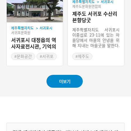
>
제주특별자치도
서귀포시
제주도문화원연합회
제주도 서귀포 수산리
본향당굿
>
제주특별자치도
서귀포시
제주특별자치도 서귀포시
서귀포문화원
이중섭로 23-11에 있는 마
서귀포시 대정읍의 역
을당에서 마을의 안녕을 위
해 지내는 마을굿을 말한다.
사자료전시관, 기억의
수산리 본향당은 20평 정도
눌
되는 규모의 슬레이트집으
#문화공간
#서귀포
#제주도
로 되어 있다. 당 옆에는 신
#전시장
#제주 마을신앙
목인 큰 팽나무가 있다. 원
#제주도 마을이야기
래는 이 신목만 있었는데,
나중에 당집을 지은 것이다.
더보기