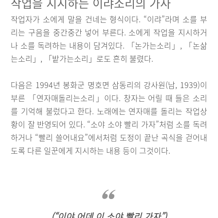
작업을 지시하는 이랴소리의 가사
작업자가 소에게 말을 건네는 형식이다. “이랴”라며 소를 부
리는 구음을 중간중간 넣어 부른다. 소에게 작업을 지시하거
나 소를 독려하는 내용이 담겨있다. 「논가는소리」, 「논삶
는소리」, 「밭가는소리」로도 흔히 불렸다.
다음은 1994년 봉화군 명호면 삼동리의 강사원(남, 1939)이
부른 「연자매돌리는소리」이다. 창자는 어릴 때 들은 소리
를 기억해 불렀다고 한다. 노래에는 연자매를 돌리는 작업상
황이 잘 반영되어 있다. “소야 소야 빨리 가자”처럼 소를 독려
하거나 “빨리 쓸어내요”에서처럼 도정이 끝난 곡식을 걷어내
도록 다른 일꾼에게 지시하는 내용 등이 그것이다.
(“이야 어데 이 소야 빨리 가자”)