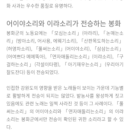
화 사과는 우수한 품질로 유명하다.
어이야소리와 이랴소리가 전승하는 봉화
봉화군의 노동요에는 「모심는소리」(아라리), 「논매는소
리」(방아소리, 어사용, 에웨기소리), 「산판목도하는소리」
(허영차소리), 「풀써는소리」(어이야소리), 「삼삼는소리」
(어여쁘다 메메뚝아), 「연자매돌리는소리」(이랴소리), 「구
걸하는소리」(각설이타령), 「아기재우는소리」(우리아기
잘도잔다) 등이 전승되었다.
인접한 강원도의 영향을 받은 노래들이 보이는 가운데 기능별
로 활발하게 전승이 되지는 않았다. 밭농사를 왕성하게 짓고
있음에도 관련 노래는 일찍 사라진 것 등이 그 사례이다. 「풀
써는소리」의 어이야소리와 「연자매돌리는소리」의 이랴
소리는 봉화군에서만 전승이 확인된 귀한 소리라고 할 수 있
다.