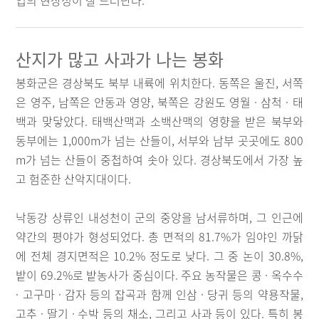
업의 현장성이 잘 드러난다.
산지가 많고 사과가 나는 봉화
봉화군은 경상북도 북부 내륙에 위치한다. 동쪽은 울진, 서쪽
은 영주, 남쪽은 안동과 영양, 북쪽은 강원도 영월 · 삼척 · 태
백과 맞닿았다. 태백산맥과 소백산맥의 영향을 받은 북부와
동부에는 1,000m가 넘는 산들이, 서부와 남부 곳곳에도 800
m가 넘는 산들이 중첩하여 솟아 있다. 경상북도에서 가장 높
고 험준한 산악지대이다.
낙동강 상류인 내성천이 군의 중앙을 남서류하며, 그 인근에
약간의 평야가 형성되었다. 총 면적의 81.7%가 임야인 까닭
에 전체 경지면적은 10.2% 정도로 낮다. 그 중 논이 30.8%,
밭이 69.2%로 밭농사가 중심이다. 주요 농작물은 콩 · 옥수수
· 고구마 · 감자 등의 잡곡과 함께 인삼 · 당귀 등의 약용작물,
고추 · 딸기 · 수박 등의 채소, 그리고 사과 등이 있다. 특히 봉