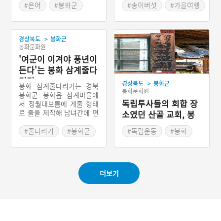
#은어
#봉화군
#송이버섯
#가을여행
#여름축제
#여름여행
#봉화군
#가을축제
#경상북도 축제
#경상북도 축제
>
경상북도
봉화군
봉화문화원
'여군이 이겨야 풍년이
든다'는 봉화 삼계줄다
리기
>
경상북도
봉화군
봉화 삼계줄다리기는 경북
봉화문화원
봉화군 봉화읍 삼계마을에
독립투사들의 회합 장
서 정월대보름에 게줄 형태
로 줄을 제작해 남녀간에 편
소였던 산골 교회, 봉
을 나누어 당기는 집단적 대
화 척곡교회
동놀이이다. 한 해의 풍요를
#줄다리기
#봉화군
#독립운동
#봉화
기원하는 지역민의 기원을
#경상북도 민속놀이
#교회
#근대종교시설
담고 있으며, 현재는 가을철
#봉화 가볼만한곳
축제에 재현되고 있다.
#경상북도 근대문화유산
더보기