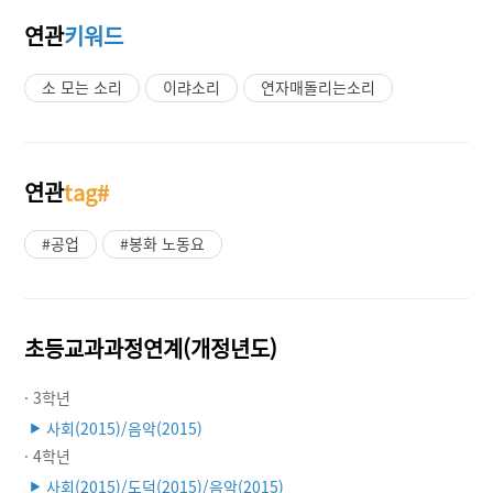
연관
키워드
소 모는 소리
이랴소리
연자매돌리는소리
연관
tag#
#공업
#봉화 노동요
초등교과과정연계(개정년도)
· 3학년
사회(2015)/음악(2015)
▶
· 4학년
사회(2015)/도덕(2015)/음악(2015)
▶