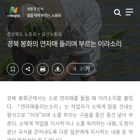
컨
하
생활과 민속
텐
단
일을 하며 부르는, 노동요
츠
영
영
역
역
바
경상북도 노동요 > 공산노동요
바
로
경북 봉화의 연자매 돌리며 부르는 이랴소리
로
가
가
기
기
가
가
경북 봉화군에서는 소로 연자매를 돌릴 때 이랴소리를 불렀
다. 「연자매돌리는소리」는 작업자가 소에게 말을 건네는
형식으로 “이랴”라며 소를 부리는 구음을 중간 중간 넣어 부
른다. 소에게 작업을 지시하거나 소를 독려하는 내용, 도정이
끝난 곡식을 걷어내도록 다른 일꾼에게 지시하는 내용 등 작