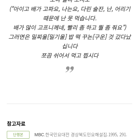
(“아이고 배가 고파요, 나는요, 다린 술잔, 난, 어리기
때문에 난 못 먹습니다.
배가 많이 고프니께네, 빨리 좀 하고 뭘 좀 줘요”)
그러면은 밀찌울[밀기울] 밥 떡 꾸논[구운] 것 갔다났
십니다
쪼끔 쉬어서 먹고 찝시다
참고자료
한국민요대전 경상북도민요해설집.1995, 291.
단행본
MBC.