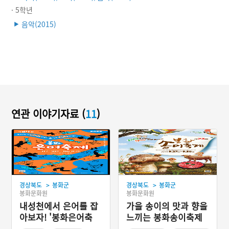
· 5학년
음악(2015)
▶
연관 이야기자료 (
11
)
>
>
경상북도
봉화군
경상북도
봉화군
봉화문화원
봉화문화원
내성천에서 은어를 잡
가을 송이의 맛과 향을
아보자! '봉화은어축
느끼는 봉화송이축제
제'