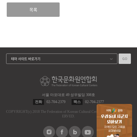
목록
GO
테마 사이트 바로가기
서울 마포대로 49 성우빌딩 308호
전화
02-704-2379
팩스
02-704-2377
COPYRIGHT
(c)
2018 The Federation of Korean Cultural Centers.
ALL RIGHT RES
ERVED.