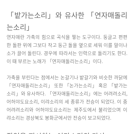
「밭가는소리」와 유사한 「연자매돌리
는소리」
연자매란 가축의 힘으로 곡식을 찧는 도구이다. 둥글고 편편
한 돌판 위에 그보다 작고 둥근 돌을 옆으로 세워 이를 말이나
소가 끌어 돌린다. 경우에 따라서는 인력으로 돌리기도 한다.
이 때 부르는 노래가 「연자매돌리는소리」이다.
가축을 부린다는 점에서는 논갈기나 밭갈기와 비슷한 까닭에
「연자매돌리는소리」 또한 「논가는소리」 혹은 「밭가는
소리」와 유사하다. 「연자매돌리는소리」에는 어려려소리,
어허야도요소리, 이랴소리의 세 종류가 전승이 되었다. 이 중
어려려소리와 어허야도요소리는 제주도에서 불리었으며 이
랴소리는 경상북도 봉화군에서만 전승이 보고되었다.