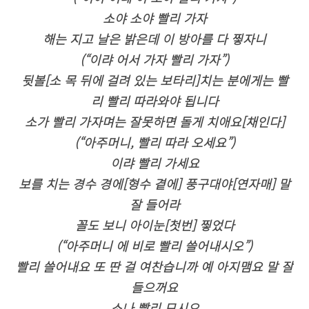
소야 소야 빨리 가자
해는 지고 날은 밝은데 이 방아를 다 찧자니
(“이랴 어서 가자 빨리 가자”)
뒷볼[소 목 뒤에 걸려 있는 보타리]치는 분에게는 빨
리 빨리 따라와야 됩니다
소가 빨리 가자며는 잘못하면 돌게 치애요[채인다]
(“아주머니, 빨리 따라 오세요”)
이랴 빨리 가세요
보를 치는 경수 경에[형수 곁에] 풍구대야[연자매] 말
잘 들어라
꼴도 보니 아이눈[첫번] 찧었다
(“아주머니 에 비로 빨리 쓸어내시오”)
빨리 쓸어내요 또 딴 걸 여찬습니까 예 아지맴요 말 잘
들으꺼요
소나 빨리 모시오