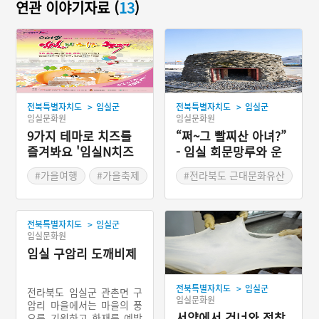
연관 이야기자료 (
13
)
>
>
전북특별자치도
임실군
전북특별자치도
임실군
임실문화원
임실문화원
9가지 테마로 치즈를
“쩌~그 빨찌산 아녀?”
즐겨봐요 '임실N치즈
- 임실 회문망루와 운
축제'
암망루
#가을여행
#가을축제
#전라북도 근대문화유산
#전라북도 축제
#임실가볼만한곳
>
전북특별자치도
임실군
임실문화원
임실 구암리 도깨비제
>
전북특별자치도
임실군
전라북도 임실군 관촌면 구
임실문화원
암리 마을에서는 마을의 풍
서양에서 건너와 정착
요를 기원하고 화재를 예방