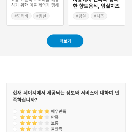
하기 위한 마을 제의가 행해
한 향토음식, 임실치즈
진다. 특히 이 마을은 화재
로 인한 사고가 빈번했는데
#도깨비
#임실
#임실
#치즈
그 이유를 도깨비의 장난으
#전라북도 마을이야기
#전라북도 별미
로 생각해 도깨비제를 지낸
#임실 가볼만한곳
다. 도깨비제는 시월 섣달그
믐날 밤에 지낸다. 우선 풍
#예능프로그램 음식
더보기
물패가 제의의 시작을 알린
다. 풍물패를 필두로 제관들
이 당에 도착하면 제물을 진
설한다. 미리 준비한 돼지머
리와 조기, 메밀 시루떡이
제상에 올라간다. 전체적인
내용은 집에서 지내는 것과
유사하다. 제의가 정리되면
제물로 올린 메밀 시루떡을
느티나무 주변에 뿌린다. 도
현재 페이지에서 제공되는 정보와 서비스에 대하여 만
깨비의 마음을 달래주기 위
족하십니까?
한 의례라 하는데 결국 도깨
비를 달래 화재가 일어나지
않기를 기원하는 셈이다.
매우만족
만족
보통
불만족