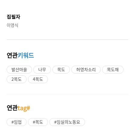
집필자
이영식
연관
키워드
발산마을
나무
목도
허영차소리
목도채
2목도
4목도
연관
tag#
#임업
#목도
#임실의노동요