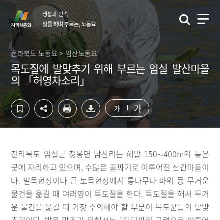
컨
하
생활과 민속
텐
단
일을 하며 부르는, 노동요
츠
영
영
역
역
바
전라북도 노동요 > 임산노동요
바
로
목도질에 발맞추기 위해 부르는 임실 발산마을
로
가
의 「허영차소리」
가
기
기
가
가
전라북도 임실군 청웅면 남산리는 해발 150∼400m의 높은
곳에 자리하고 있으며, 수많은 골짜기로 이루어진 산간마을이
다. 벌목현장이나 큰 토목현장에서 통나무나 바위 등 무거운
물건을 옮길 때 여러명이 목도질을 한다. 목도질을 해서 무거
운 물건을 옮길 때 가장 주의해야 할 부분이 목도꾼들의 발맞