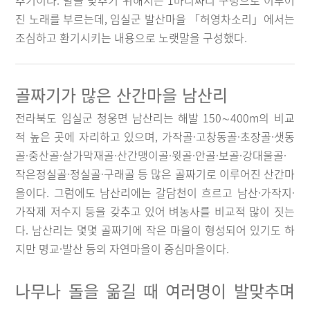
추기이다. 발을 맞추기 위해서는 1마디짜리 구령으로 이루어
진 노래를 부르는데, 임실군 발산마을 「허영차소리」에서는
조심하고 환기시키는 내용으로 노랫말을 구성했다.
골짜기가 많은 산간마을 남산리
전라북도 임실군 청웅면 남산리는 해발 150∼400m의 비교
적 높은 곳에 자리하고 있으며, 가작골·고창동골·초장골·샛동
골·중산골·살가막재골·산간맹이골·윗골·안골·보골·강대울골·
작은정실골·정실골·구래골 등 많은 골짜기로 이루어진 산간마
을이다. 그럼에도 남산리에는 갈담천이 흐르고 남산·가작지·
가작제 저수지 등을 갖추고 있어 벼농사를 비교적 많이 짓는
다. 남산리는 몇몇 골짜기에 작은 마을이 형성되어 있기도 하
지만 명교·발산 등의 자연마을이 중심마을이다.
나무나 돌을 옮길 때 여러명이 발맞추며