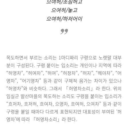
으여허/조심허고
으여허/놓고
으여허/하저어이
목도하면서 부르는 소리는 1마디짜리 구령으로 노랫말 대부
분이 구성된다. 구령 붙이는 입소리는 개인이나 지역에 따라
“허영차”, “허여차”, “허여”, “허정차”, “허자”, “헤야차”, “어
영차”, “어기영차” 등과 같이 구체적 음가는 차이가 있으나
“허영차”와 비슷하다. 그래서 「허영차소리」라 한다. 위의
임실군 발산마을의 목도하는 소리도 구령을 붙이는 입소리가
“흐저차, 흐저허, 흐여차, 으영차, 흐여허, 으여차” 등과 같이
구령을 붙일 때마다 다르게 표현되지만 대표성이 부여된 ‘허
영차’에 따라 「허영차소리」라 한다.