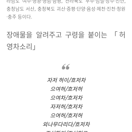
라남도 여수·영광·영암·함평, 전라북도 무주·임실·장수·진안,
충청남도 서산, 충청북도 괴산·증평·단양·음성·제천·진천·청원
·충주 등이다.
장애물을 알려주고 구령을 붙이는 「허
영차소리」
자저 허이/흐저차
으여허/흐저허
으여차/흐저차
자저허/흐저차
으여허/흐저허
외나무다리다/흐저차