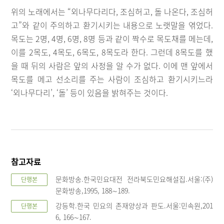
위의 노래에서는 “외나무다리다, 조심허고, 돌 나온다, 조심허
고”와 같이 주의하고 환기시키는 내용으로 노랫말을 엮었다.
목도는 2명, 4명, 6명, 8명 등과 같이 짝수로 목도채를 메는데,
이를 2목도, 4목도, 6목도, 8목도라 한다. 그런데 8목도를 했
을 때 뒤의 사람은 앞의 사정을 알 수가 없다. 이에 맨 앞에서
목도를 메고 선소리를 주는 사람이 조심하고 환기시키느라
‘외나무다리’, ‘돌’ 등이 있음을 밝혀주는 것이다.
참고자료
문화방송.한국민요대전 전라북도민요해설집.서울:(주)
단행본
문화방송,1995, 188∼189.
강등학.한국 민요의 존재양상과 판도.서울:민속원,201
단행본
6, 166∼167.