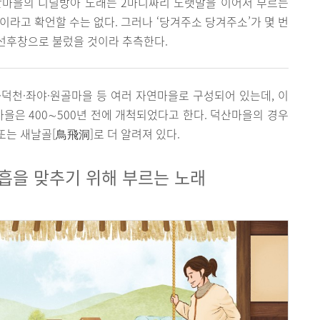
덕산마을의 디딜방아 노래는 2마디짜리 노랫말을 이어서 부르는
이라고 확언할 수는 없다. 그러나 ‘당겨주소 당겨주소’가 몇 번
선후창으로 불렀을 것이라 추측한다.
덕천·좌야·원골마을 등 여러 자연마을로 구성되어 있는데, 이
마을은 400∼500년 전에 개척되었다고 한다. 덕산마을의 경우
는 새날골[鳥飛洞]로 더 알려져 있다.
흡을 맞추기 위해 부르는 노래