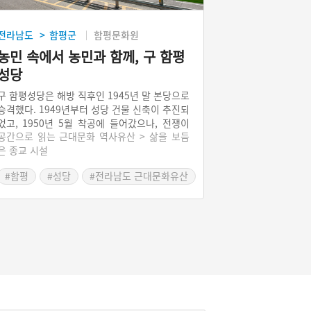
전라남도
함평군
함평문화원
>
농민 속에서 농민과 함께, 구 함평
성당
구 함평성당은 해방 직후인 1945년 말 본당으로
승격했다. 1949년부터 성당 건물 신축이 추진되
었고, 1950년 5월 착공에 들어갔으나, 전쟁이
공간으로 읽는 근대문화 역사유산 > 삶을 보듬
발발해 중단되었다. 원래 1950년 8월 15일 해
은 종교 시설
방 5주년에 맞추어 봉헌될 예정이었던 성당은
짓다 만 상태에서 1950년 10월 퇴각하는 인민
#함평
#성당
#전라남도 근대문화유산
군들의 방화로 소실되었다고 한다. 1951년 교황
#근대종교시설
사절단이 함평을 방문하여 지원을 약속함으로써
성당은 1952년 완공될 수 있었다. 2층 붉은 벽
돌로 지어진 함평성당은 전면 중앙 상부의 첨탑
이 돋보이며, 해방 후 성당 건축의 초기 모습을
보여주는 문화유산으로 평가된다.