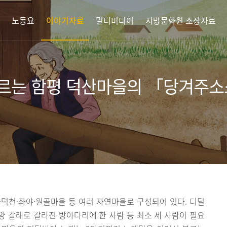
노동요
이야기자료
멀티미디어
지방문화원 소장자료
르는 함평 덕산마을의 「당겨주
덕천·좌야·원골마을 등 여러 자연마을로 구성되어 있다. 디딜
 양 갈래로 갈라진 방아다리에 한 사람 등 최소 세 사람이 필요