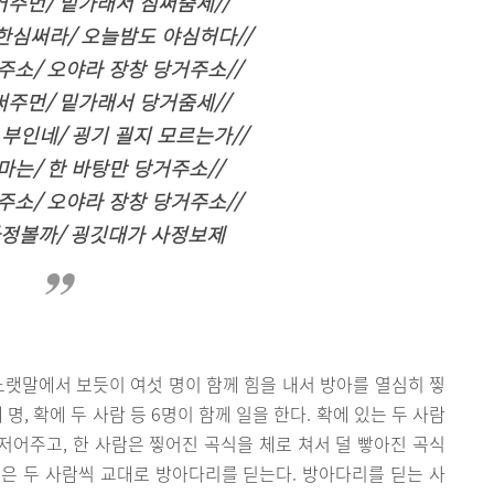
주먼/ 밑가래서 심써줌세//
한심써라/ 오늘밤도 야심허다//
소/ 오야라 장창 당거주소//
주먼/ 밑가래서 당거줌세//
 부인네/ 굉기 괼지 모르는가//
마는/ 한 바탕만 당거주소//
소/ 오야라 장창 당거주소//
사정볼까/ 굉깃대가 사정보제
랫말에서 보듯이 여섯 명이 함께 힘을 내서 방아를 열심히 찧
명, 확에 두 사람 등 6명이 함께 일을 한다. 확에 있는 두 사람
 저어주고, 한 사람은 찧어진 곡식을 체로 쳐서 덜 빻아진 곡식
명은 두 사람씩 교대로 방아다리를 딛는다. 방아다리를 딛는 사