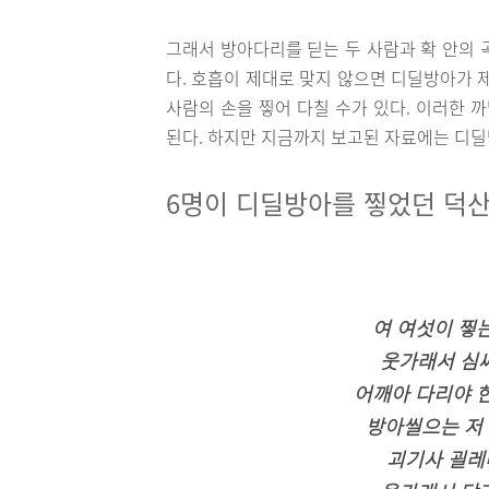
그래서 방아다리를 딛는 두 사람과 확 안의 
다. 호흡이 제대로 맞지 않으면 디딜방아가 
사람의 손을 찧어 다칠 수가 있다. 이러한 
된다. 하지만 지금까지 보고된 자료에는 디딜
6명이 디딜방아를 찧었던 덕
여 여섯이 찧는
웃가래서 심써
어깨아 다리야 한
방아씰으는 저 
괴기사 괼레