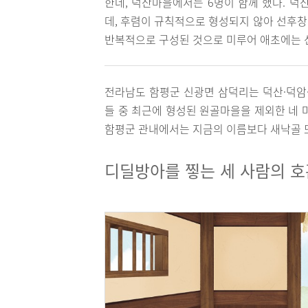
한데, 덕산마을에서는 6명이 함께 했다. 
데, 후렴이 규칙적으로 형성되지 않아 선후창
반복적으로 구성된 것으로 미루어 애초에는 
전라남도 함평군 신광면 삼덕리는 덕산·덕암·
들 중 최근에 형성된 원골마을을 제외한 네 
함평군 관내에서는 지금의 이름보다 새낙골 또
디딜방아를 찧는 세 사람의 호