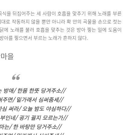
곡식을 뒤집어주는 세 사람이 호흡을 맞추기 위해 노래를 부른
제대로 작동하지 않을 뿐만 아니라 확 안의 곡물을 손으로 젓는
까닭에 노래를 불러 호흡을 맞추는 것은 방아 찧는 일에 도움이
방아를 찧으면서 부르는 노래가 흔하지 않다.
산마을
 방애/ 한몸 한뜻 당겨주소//
주면/ 밑가래서 심써줌세//
심 써라/ 오늘 밤도 야심하다//
부인네/ 굉기 괼지 모르는가//
마는/ 한 바탕만 당거주소//