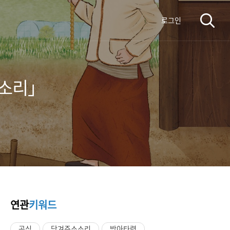
로그인
소소리」
연관
키워드
곡식
당겨주소소리
방아타령