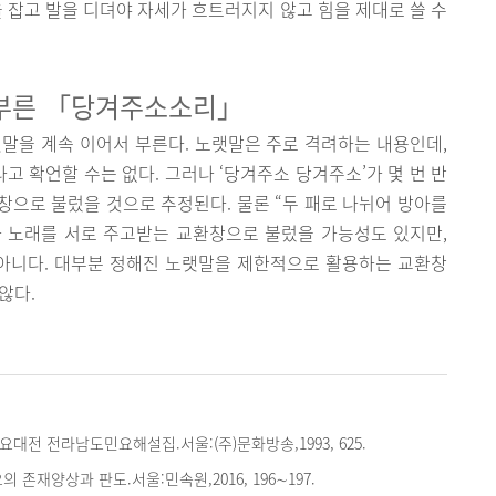
을 잡고 발을 디뎌야 자세가 흐트러지지 않고 힘을 제대로 쓸 수
 부른 「당겨주소소리」
말을 계속 이어서 부른다. 노랫말은 주로 격려하는 내용인데,
 확언할 수는 없다. 그러나 ‘당겨주소 당겨주소’가 몇 번 반
으로 불렀을 것으로 추정된다. 물론 “두 패로 나뉘어 방아를
가 노래를 서로 주고받는 교환창으로 불렀을 가능성도 있지만,
 아니다. 대부분 정해진 노랫말을 제한적으로 활용하는 교환창
않다.
대전 전라남도민요해설집.서울:(주)문화방송,1993, 625.
 존재양상과 판도.서울:민속원,2016, 196∼197.