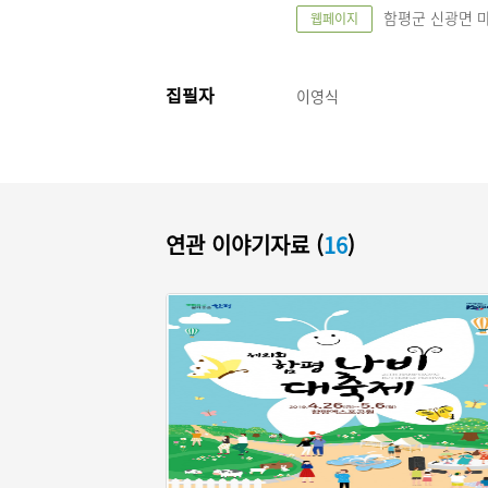
함평군 신광면 마을유
웹페이지
집필자
이영식
연관 이야기자료 (
16
)