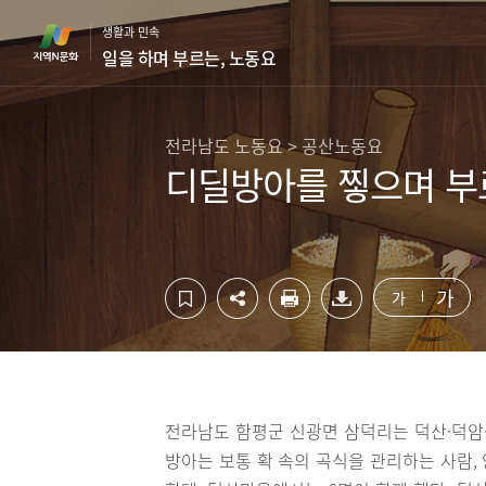
컨
하
생활과 민속
텐
단
일을 하며 부르는, 노동요
츠
영
영
역
역
바
바
로
전라남도 노동요 > 공산노동요
로
가
디딜방아를 찧으며 부
가
기
기
가
가
전라남도 함평군 신광면 삼덕리는 덕산·덕암·
방아는 보통 확 속의 곡식을 관리하는 사람,