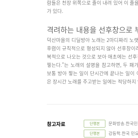
람들은 천장 위쪽으로 줄이 내려 있어 이 줄
가 있다.
격려하는 내용을 선후창으로
덕산마을의 디딜방아 노래는 2마디짜리 노랫
후렴이 규칙적으로 형성되지 않아 선후창이라고
복적으로 나오는 것으로 보아 애초에는 선후창
찧는다.”는 노래의 설명을 참고하면, 두 패
보통 방아 찧는 일이 단시간에 끝나는 일이
은 장시간 노래를 주고받는 일에는 적당하지 
참고자료
문화방송.한국민요
단행본
강등학.한국 민요의
단행본