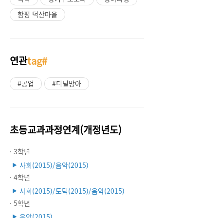
함평 덕산마을
연관
tag#
#공업
#디딜방아
초등교과과정연계(개정년도)
· 3학년
사회(2015)/음악(2015)
▶
· 4학년
사회(2015)/도덕(2015)/음악(2015)
▶
· 5학년
음악(2015)
▶