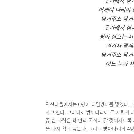
웃가래서 당거
어깨야 다리야 
당거주소 당거주
웃가래서 힘써
방아 실으는 저
괴기사 괼레
당거주소 당거주
어느 누가 
덕산마을에서는 6명이 디딜방아를 찧었다. 노
자고 한다. 그러니까 방아다리에 두 사람씩 네 
중 한 사람은 확 안의 곡식이 잘 찧어지도록
을 다시 확에 넣는다. 그리고 방아다리의 4