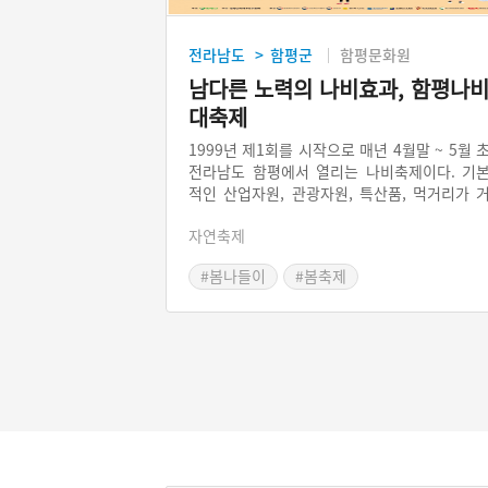
전라남도
함평군
함평문화원
>
남다른 노력의 나비효과, 함평나
대축제
1999년 제1회를 시작으로 매년 4월말 ~ 5월 
전라남도 함평에서 열리는 나비축제이다. 기
적인 산업자원, 관광자원, 특산품, 먹거리가 
의 없는 악조건 속에서도 계획적으로 곤충연
자연축제
소를 세우고 준비하여 ‘나비’를 주제로 기획
축제는 큰 성공을 거두었다. 매년 대표나비를 
#봄나들이
#봄축제
정하여 단일한 주제인 나비 하나로도 연속성
가지고 변화 발전해 갔다. 축제 하나로 지역경
활성화와 군민소득 증대가 이루어졌고, 국비
원 없이도 흑자를 내는 축제로 자리매김했다.