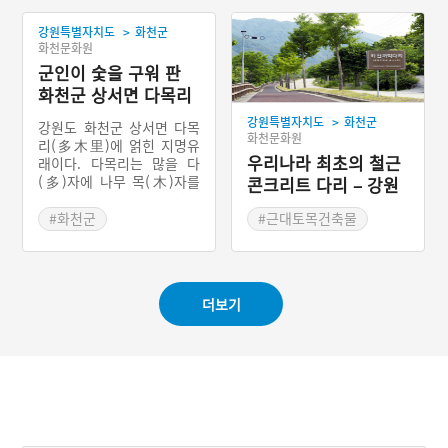
#강원도 축제
#강원도 지명유래
>
강원특별자치도
화천군
화천문화원
군인이 숯을 구워 판
화천군 상서면 다목리
>
강원특별자치도
화천군
강원도 화천군 상서면 다목
화천문화원
리(多木里)에 얽힌 지명유
우리나라 최초의 철근
래이다. 다목리는 많을 다
(多)자에 나무 목(木)자를
콘크리트 다리 – 강원
쓰고 있다. 옛날 황장목(黃
화천 꺼먹다리
腸木 : 임금의 관을 만드는
#화천군
#근대토목건축물
데 쓰던, 질이 좋은 소나무)
#강원도 지명유래
#강원도 근대문화유산
으로 쓸 나무가 많아 나라에
서 나무 베는 것을 금했다.
그런데도 군인들이 이 나무
더보기
를 베어내 숯을 만들어 팔았
다. 그렇게 베어내도 표가
나지 않을 만큼 나무가 빽빽
해 마을 이름이 다목리로 지
어졌다.