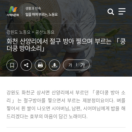
컨
하
생활과 민속
텐
단
일을 하며 부르는, 노동요
츠
영
영
역
역
바
강원도 노동요 > 공산노동요
바
로
화천 산양리에서 절구 방아 찧으며 부르는 「쿵
로
가
더쿵 방아소리」
가
기
기
가
가
강원도 화천군 상서면 산양리에서 부르던 「쿵더쿵 방아 소
리」는 절구방아를 찧으면서 부르는 제분정미요이다. 벼를
찧어서 흰 쌀이 나오면 시아버님, 남편, 시어머님에게 밥을 해
드리겠다는 효부의 마음이 담긴 노래이다.