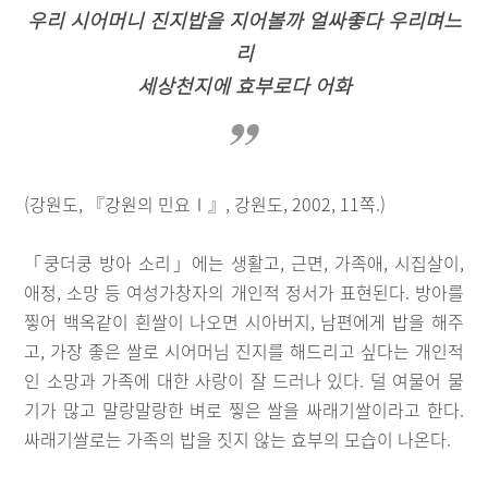
우리 시어머니 진지밥을 지어볼까 얼싸좋다 우리며느
리
세상천지에 효부로다 어화
(강원도, 『강원의 민요Ⅰ』, 강원도, 2002, 11쪽.)
「쿵더쿵 방아 소리」에는 생활고, 근면, 가족애, 시집살이,
애정, 소망 등 여성가창자의 개인적 정서가 표현된다. 방아를
찧어 백옥같이 흰쌀이 나오면 시아버지, 남편에게 밥을 해주
고, 가장 좋은 쌀로 시어머님 진지를 해드리고 싶다는 개인적
인 소망과 가족에 대한 사랑이 잘 드러나 있다. 덜 여물어 물
기가 많고 말랑말랑한 벼로 찧은 쌀을 싸래기쌀이라고 한다.
싸래기쌀로는 가족의 밥을 짓지 않는 효부의 모습이 나온다.