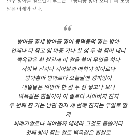
절구 방아를 찧으면서 부르는 「쿵더쿵 방아 소리」의 노랫
말은 아래와 같다.
방아를 찧세 방아를 찧어 쿵덕쿵덕 찧는 방아
언제나 다 찧고 임 마중 가나 한 섬 두 섬 찧어 내니
백옥같은 흰 쌀일세 이 쌀을 쓸어 무엇을 하나
서방님 진지나 지어볼까 에히야 방아로다
방아홍아 방아로다 오늘날엔 갱피방아
내일날은 벼방아 한 섬 두 섬 찧고나 보니
백옥같은 흰쌀이야 이 쌀로다 시아버지 진지
두 번째 찐 거는 남편 진지 세 번째 진지는 무얼로 할
까
싸래기쌀로나 해야볼까 에헤라 그것도 몹쓸거다
첫째 방아 찧는 쌀로 백옥같은 흰쌀로