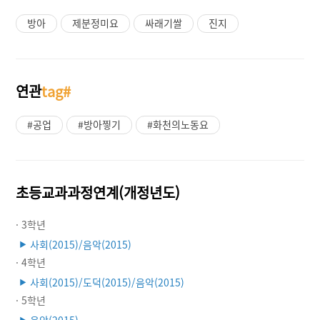
방아
제분정미요
싸래기쌀
진지
연관
tag#
#공업
#방아찧기
#화천의노동요
초등교과과정연계(개정년도)
· 3학년
사회(2015)/음악(2015)
▶
· 4학년
사회(2015)/도덕(2015)/음악(2015)
▶
· 5학년
▶