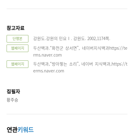
참고자료
강원도.강원의 민요Ⅰ. 강원도. 2002,1174쪽.
단행본
두산백과.“화천군 상서면”, 네이버지식백과https://te
웹페이지
rms.naver.com
두산백과,“방아찧는 소리”, 네이버 지식백과,https://t
웹페이지
erms.naver.com
집필자
황주승
연관
키워드