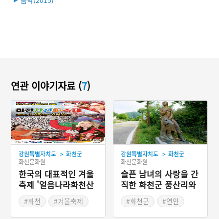
음악(2015)
연관 이야기자료 (
7
)
>
>
강원특별자치도
화천군
강원특별자치도
화천군
화천문화원
화천문화원
한국의 대표적인 겨울
슬픈 남녀의 사랑을 간
축제 '얼음나라화천산
직한 화천군 풍산리와
천어축제'
처녀고개
#화천
#겨울축제
#화천군
#연인
#겨울여행
#고개