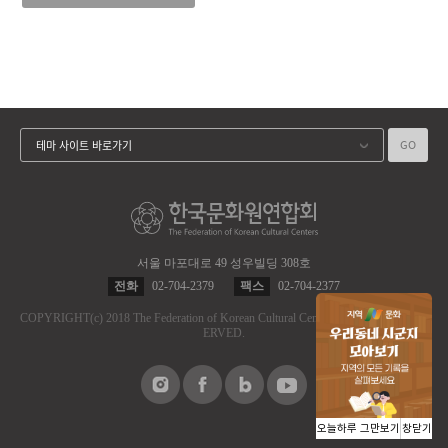
GO
테마 사이트 바로가기
서울 마포대로 49 성우빌딩 308호
전화
02-704-2379
팩스
02-704-2377
COPYRIGHT
(c)
2018 The Federation of Korean Cultural Centers.
ALL RIGHT RES
ERVED.
오늘하루 그만보기
창닫기