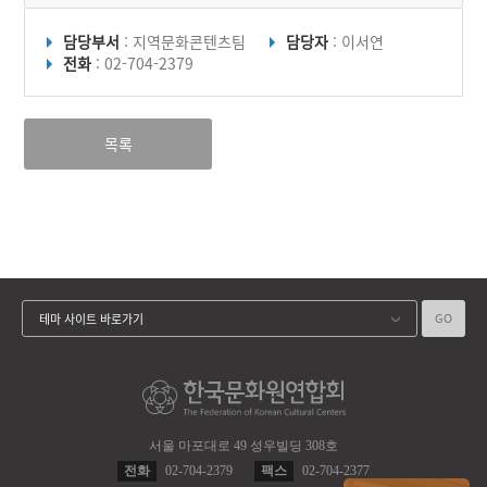
담당부서
: 지역문화콘텐츠팀
담당자
: 이서연
전화
: 02-704-2379
목록
GO
테마 사이트 바로가기
서울 마포대로 49 성우빌딩 308호
전화
02-704-2379
팩스
02-704-2377