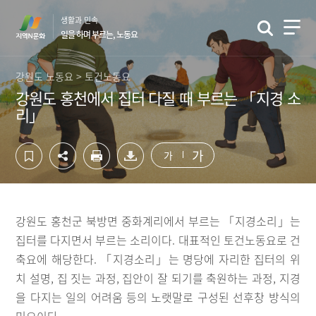
컨
하
생활과 민속
텐
단
일을 하며 부르는, 노동요
츠
영
영
역
역
바
강원도 노동요 > 토건노동요
바
로
강원도 홍천에서 집터 다질 때 부르는 「지경 소
로
가
리」
가
기
기
가
가
강원도 홍천군 북방면 중화계리에서 부르는 「지경소리」는
집터를 다지면서 부르는 소리이다. 대표적인 토건노동요로 건
축요에 해당한다. 「지경소리」는 명당에 자리한 집터의 위
치 설명, 집 짓는 과정, 집안이 잘 되기를 축원하는 과정, 지경
을 다지는 일의 어려움 등의 노랫말로 구성된 선후창 방식의