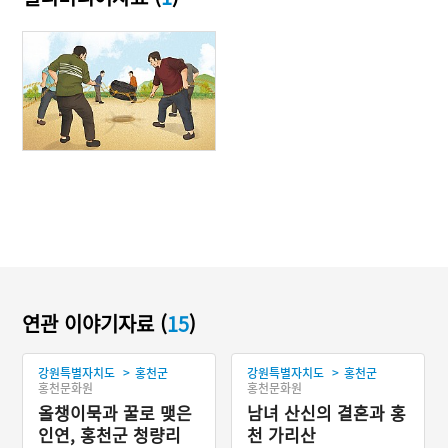
연관 이야기자료 (
15
)
>
>
강원특별자치도
홍천군
강원특별자치도
홍천군
홍천문화원
홍천문화원
올챙이묵과 꿀로 맺은
남녀 산신의 결혼과 홍
인연, 홍천군 청량리
천 가리산