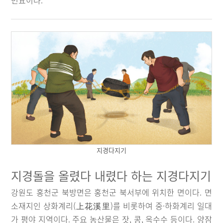
민요이다.
지경다지기
지경돌을 올렸다 내렸다 하는 지경다지기
강원도 홍천군 북방면은 홍천군 북서부에 위치한 면이다. 면
소재지인 상화계리(上花溪里)를 비롯하여 중·하화계리 일대
가 평야 지역이다. 주요 농산물은 잣, 콩, 옥수수 등이다. 양잠