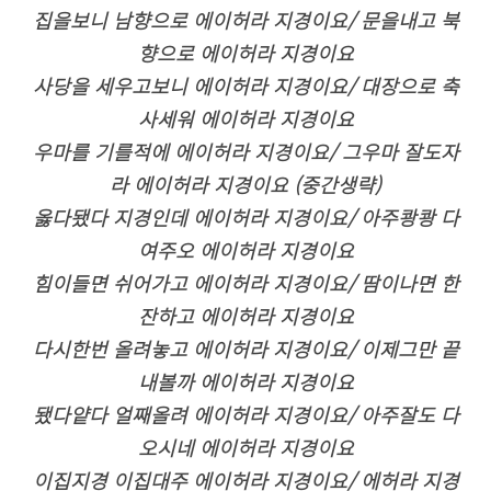
집을보니 남향으로 에이허라 지경이요/ 문을내고 북
향으로 에이허라 지경이요
사당을 세우고보니 에이허라 지경이요/ 대장으로 축
사세워 에이허라 지경이요
우마를 기를적에 에이허라 지경이요/ 그우마 잘도자
라 에이허라 지경이요 (중간생략)
옳다됐다 지경인데 에이허라 지경이요/ 아주쾅쾅 다
여주오 에이허라 지경이요
힘이들면 쉬어가고 에이허라 지경이요/ 땀이나면 한
잔하고 에이허라 지경이요
다시한번 올려놓고 에이허라 지경이요/ 이제그만 끝
내볼까 에이허라 지경이요
됐다얕다 얼째올려 에이허라 지경이요/ 아주잘도 다
오시네 에이허라 지경이요
이집지경 이집대주 에이허라 지경이요/ 에허라 지경