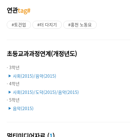
연관
tag#
#토건업
#터 다지기
#홍천 노동요
초등교과과정연계(개정년도)
· 3학년
사회(2015)/음악(2015)
▶
· 4학년
사회(2015)/도덕(2015)/음악(2015)
▶
· 5학년
음악(2015)
▶
멀티미디어자료 (
1
)