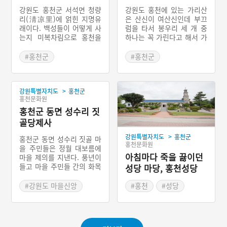
강원도 홍천군 서석면 청량
강원도 홍천에 있는 가리산
리(淸凉里)에 얽힌 지명유
은 산신이 여산신인데 부끄
래이다. 백성들이 어떻게 사
럼을 타서 봉우리 세 개 중
는지 미복차림으로 홍천을
하나는 꼭 가린다고 해서 가
찾았던 숙종대왕 일행은 촌
리산이라는 지명이 붙었다.
로가 내온 올챙이묵을 맛있
지체 높은 양반집 딸이 결혼
#홍천군
#홍천군
게 먹고, 산에서 따온 벌꿀
도 못 하고 죽어 조상신에게
#강원도 지명유래
#강원도 지명유래
까지 대접받았다. 임금이라
부탁하여 가리산의 여신이
#홍천지명유래
#홍천지명유래
고 말할 수 없었던 숙종대왕
되어 평화롭게 살고 있었다.
>
강원특별자치도
홍천군
은 한양의 가장 큰집에 사는
그런데 다른 양반집의 아들
홍천문화원
이 씨라고만 했다. 촌로는
이 죽어 가리산을 내놓으라
한양을 찾아 가장 큰 집인
홍천군 동면 성수리 짓
고 와서 산이 점점 황폐해지
대궐에서 이 씨를 만났고,
자 둘이 결혼했다는 전설이
골당제사
꿀단지를 주러 왔다고 했다.
전해지고 있다.
>
강원특별자치도
홍천군
그 이씨가 임금이라는 걸 그
홍천군 동면 성수리 짓골 마
홍천문화원
때 알았다. 홍천의 청량리가
을 주민들은 정월 대보름에
생긴 유래이다.
아침마다 죽을 끓이던
마을 제의를 지낸다. 풍년이
들고 마을 주민들 간의 화목
성당 마당, 홍천성당
을 다지는 의미로 준비한 제
물을 차려놓고 마을신에게
#강원도 마을신앙
#홍천
#성당
제사를 지내는 것이다. 성수
#홍천 마을신앙
#근대종교시설
리의 당제는 조금 특이하다.
#강원도 근대문화유산
반마다 제의를 다르게 지낸
다. 모두 당제사라고 부르긴