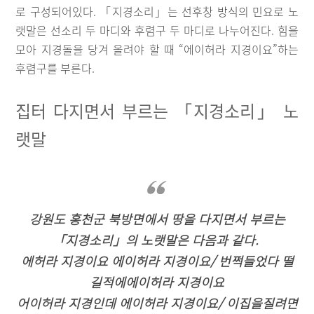
로 구성되어있다. 「지경소리」는 선후창 방식의 민요로 노
랫말은 선소리 두 마디와 후렴구 두 마디로 나누어진다. 힘을
모아 지경돌을 당겨 올려야 할 때 “에이허라 지경이요”하는
후렴구를 부른다.
집터 다지면서 부르는 「지경소리」 노
랫말
강원도 홍천군 북방면에서 땅을 다지면서 부르는
「지경소리」의 노랫말은 다음과 같다.
에허라 지경이요 에이허라 지경이요/ 번쩍들었다 떨
길적에에이허라 지경이요
어이허라 지경인데 에이허라 지경이요/ 이집을질려면