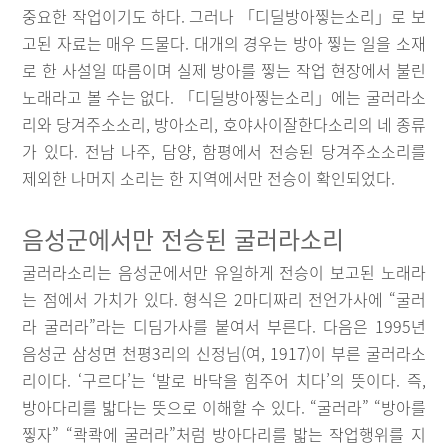
중요한 작업이기도 하다. 그러나 「디딜방아찧는소리」로 보
고된 자료는 매우 드물다. 대개의 경우는 방아 찧는 일을 소재
로 한 사설일 따름이며 실제 방아를 찧는 작업 현장에서 불린
노래라고 볼 수는 없다. 「디딜방아찧는소리」에는 굴러라소
리와 당겨주소소리, 방아소리, 호야사이잘한다소리의 네 종류
가 있다. 전남 나주, 담양, 함평에서 전승된 당겨주소소리를
제외한 나머지 소리는 한 지역에서만 전승이 확인되었다.
음성군에서만 전승된 굴러라소리
굴러라소리는 음성군에서만 유일하게 전승이 보고된 노래라
는 점에서 가치가 있다. 형식은 2마디짜리 전언가사에 “굴러
라 굴러라”라는 디딤가사를 붙여서 부른다. 다음은 1995년
음성군 삼성면 천평3리의 신정님(여, 1917)이 부른 굴러라소
리이다. ‘구르다’는 ‘발로 바닥을 힘주어 치다’의 뜻이다. 즉,
방아다리를 밟다는 뜻으로 이해할 수 있다. “굴러라” “방아를
찧자” “콱콱에 굴러라”처럼 방아다리를 밟는 작업행위를 지