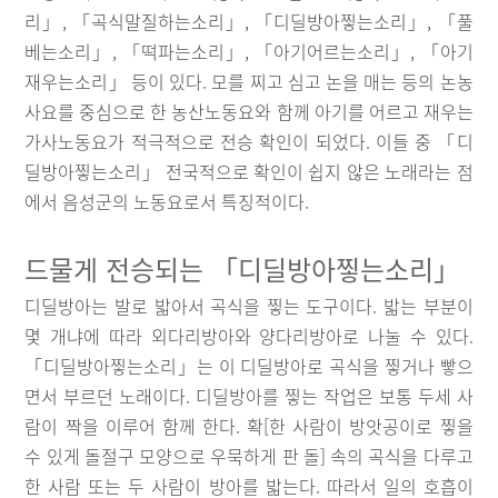
리」, 「곡식말질하는소리」, 「디딜방아찧는소리」, 「풀
베는소리」, 「떡파는소리」, 「아기어르는소리」, 「아기
재우는소리」 등이 있다. 모를 찌고 심고 논을 매는 등의 논농
사요를 중심으로 한 농산노동요와 함께 아기를 어르고 재우는
가사노동요가 적극적으로 전승 확인이 되었다. 이들 중 「디
딜방아찧는소리」 전국적으로 확인이 쉽지 않은 노래라는 점
에서 음성군의 노동요로서 특징적이다.
드물게 전승되는 「디딜방아찧는소리」
디딜방아는 발로 밟아서 곡식을 찧는 도구이다. 밟는 부분이
몇 개냐에 따라 외다리방아와 양다리방아로 나눌 수 있다.
「디딜방아찧는소리」는 이 디딜방아로 곡식을 찧거나 빻으
면서 부르던 노래이다. 디딜방아를 찧는 작업은 보통 두세 사
람이 짝을 이루어 함께 한다. 확[한 사람이 방앗공이로 찧을
수 있게 돌절구 모양으로 우묵하게 판 돌] 속의 곡식을 다루고
한 사람 또는 두 사람이 방아를 밟는다. 따라서 일의 호흡이