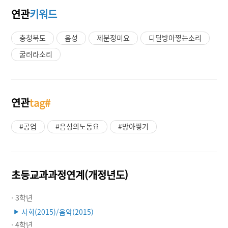
연관
키워드
충청북도
음성
제분정미요
디딜방아찧는소리
굴러라소리
연관
tag#
#공업
#음성의노동요
#방아찧기
초등교과과정연계(개정년도)
· 3학년
사회(2015)/음악(2015)
▶
· 4학년