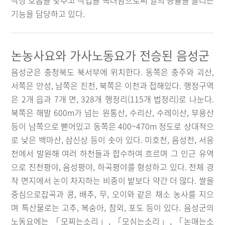
작상 호흡을 맞추고 작업을 독려함으로써 일의 능률을 올리는
기능을 담당하고 있다.
논농사요와 가사노동요가 전승된 음성군
음성군은 충청북도 북서부에 위치한다. 동쪽은 충주와 괴산,
서쪽은 안성, 남쪽은 진천, 북쪽은 이천과 접해있다. 행정구역
은 2개 읍과 7개 면, 328개 행정리(115개 법정리)로 나눈다.
북쪽은 해발 600m가 넘는 원통산, 수리산, 수레이산, 부용산
등이 남쪽으로 뻗어있고 동쪽은 400~470m 정도로 상대적으
로 낮은 백마산, 삼신상 등이 솟아 있다. 미호천, 음성천, 서응
천에서 발원해 여러 하천들과 합수하여 흐르며 그 인근 유역
으로 진천평야, 음성평야, 하곡평야를 형성하고 있다. 전체 경
작 면지에서 논이 차지하는 비중이 밭보다 약간 더 많다. 쌀을
중심으로잡곡과 콩, 배추, 무, 오이와 같은 채소 농사를 지으
며 특산물로는 고추, 복숭아, 참외, 포도 등이 있다. 음성군의
노동요에는 「모찌는소리」, 「모심는소리」, 「논매는소