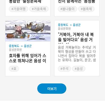
통합한 ‘설성문화제’
신이 함께하는 '음성품
바축제'
#가을여행
#가을축제
#봄나들이
#봄축제
#충청북도 축제
#충청북도 축제
>
충청북도
음성군
음성문화원
'거북아, 거북아 내 복
을 빌어다오' 음성 거
북놀이
>
충청북도
음성군
음성 거북놀이는 추석날 거
음성문화원
북이 형상을 만들어 쓰고 다
효자를 위해 잉어가 스
니면서 집마다 복을 빌어주
는 유희다. 길놀이, 문굿, 샘
스로 뛰쳐나온 음성 이
굿(용궁굿), 터주굿, 조왕굿,
양골
마당놀이 순서로 진행되며
#효
#추석
#음성
과장마다 덕담이 곁들여진
#충청북도 지명유래
#충청북도 민속놀이
다. 마지막 ‘마당놀이’에서
거북이가 쓰러지고, 가망이
없다는 의원을 잡아두기 위
더보기
해 술과 음식을 내오는 연극
적 요소를 통해, 모두가 먹
고 마시며 즐기는 놀이판이
벌어진다.