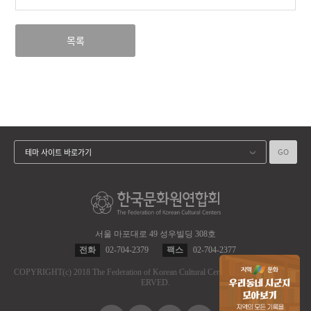
목록
GO
테마 사이트 바로가기
서울 마포대로 49 성우빌딩 308호
전화
02-704-2379
팩스
02-704-2377
COPYRIGHT
(c)
2018 The Federation of Korean Cultural Centers.
ALL RIGHT RES
ERVED.