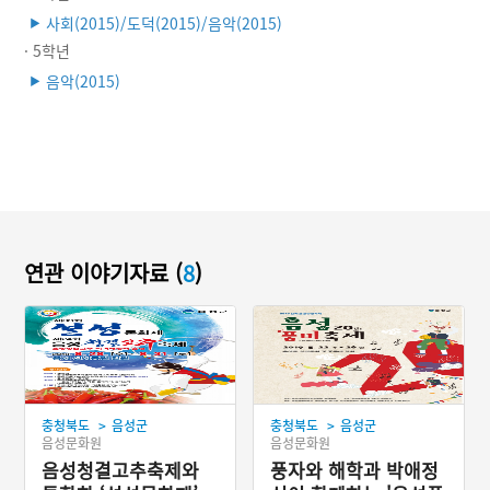
사회(2015)/도덕(2015)/음악(2015)
▶
· 5학년
음악(2015)
▶
연관 이야기자료 (
8
)
>
>
충청북도
음성군
충청북도
음성군
음성문화원
음성문화원
음성청결고추축제와
풍자와 해학과 박애정