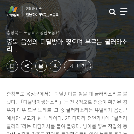
컨
하
생활과 민속
텐
단
일을 하며 부르는, 노동요
츠
영
영
역
역
바
충청북도 노동요 > 공산노동요
바
로
충북 음성의 디딜방아 찧으며 부르는 굴러라소
로
가
리
가
기
기
가
가
충청북도 음성군에서는 디딜방아를 찧을 때 굴러라소리를 불
렀다. 「디딜방아찧는소리」는 전국적으로 전승이 확인된 경
우가 매우 드문 노래로, 그 중 굴러라소리는 유일하게 음성군
에서만 보고가 된 노래이다. 2마디짜리 전언가사에 “굴러라
굴러라”라는 디딤가사를 붙여 불렀다. 방아를 찧는 작업의 동