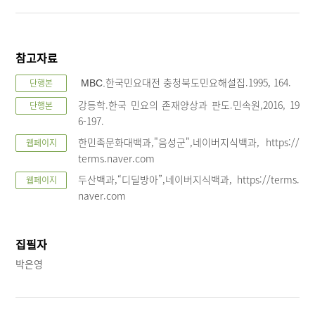
참고자료
한국민요대전 충청북도민요해설집.1995, 164.
단행본
MBC.
강등학.한국 민요의 존재양상과 판도.민속원,2016, 19
단행본
6-197.
한민족문화대백과,"음성군",네이버지식백과, https://
웹페이지
terms.naver.com
두산백과,“디딜방아”,네이버지식백과, https://terms.
웹페이지
naver.com
집필자
박은영