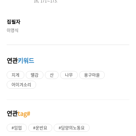
16, 171∼173.
집필자
이영식
연관
키워드
지게
땔감
산
나무
용구마을
어이겨소리
연관
tag#
#임업
#운반요
#담양의노동요