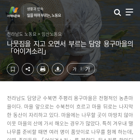
컨
하
생활과 민속
텐
단
일을 하며 부르는, 노동요
츠
영
영
역
역
바
전라남도 노동요 > 임산노동요
바
로
나뭇짐을 지고 오면서 부르는 담양 용구마을의
로
가
「어이겨소리」
가
기
기
가
가
전라남도 담양군 수북면 주평리 용구마을은 전형적인 농촌마
을이다. 마을 앞으로는 수북천이 흐르고 마을 뒤로는 나지막
한 동산이 자리하고 있다. 마을에는 나무할 곳이 마땅치 않아
이웃 마을의 산에 가서 해오는 경우가 많았다. 특히 겨우내 땔
나무를 준비할 때면 여러 명이 품앗이로 나무를 함께 하는데,