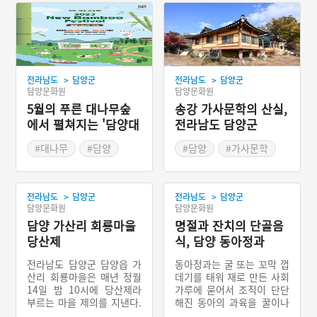
>
>
전라남도
담양군
전라남도
담양군
담양문화원
담양문화원
5월의 푸른 대나무숲
송강 가사문학의 산실,
에서 펼쳐지는 '담양대
전라남도 담양군
나무축제'
#대나무
#담양
#담양
#가사문학
#봄나들이
#봄축제
#문인
#조선의 문인
#전라남도 문화예술인
>
>
전라남도
담양군
전라남도
담양군
담양문화원
담양문화원
담양 가산리 회룡마을
명절과 잔치의 단골음
당산제
식, 담양 동아정과
전라남도 담양군 담양읍 가
동아정과는 굴 또는 꼬막 껍
산리 회룡마을은 매년 정월
데기를 태워 재로 만든 사회
14일 밤 10시에 당산제라
가루에 묻어서 조직이 단단
부르는 마을 제의를 지낸다.
해진 동아의 과육을 꿀이나
마을에 좋지 않은 일이 있을
조청, 설탕 등에 조려낸 전