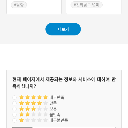
때도 반드시 이날에 제의를
라도 지역의 대표적인 한과
#담양
#전라남도 별미
지냈는데 한 번도 거른 적이
이다. 역사가 오래된 식재료
#전라남도 마을이야기
#담양 가볼만한곳
없다고 한다. 제의 대상은
인 만큼 동아는 서민의 반찬
당산 할머니와 당산 할아버
에서부터 왕실의 제수(祭
지이며 마을 입구에 놓인 들
需)에 이르기까지 다양하게
더보기
당산 (바위)에는 간단히 음
이용되었다.
식만 올린다. 회룡마을 주민
들은 음력 정월 7일경에 생
기를 따져 화주와 제관을 선
정한다. 제의 비용은 각 가
정에서 추렴한다. 제의에는
돼지머리, 사과, 배, 귤, 나
물 등의 제물이 필요하다.
무엇보다 비린 것을 일절 올
리지 않는다. 그래서 제물에
현재 페이지에서 제공되는 정보와 서비스에 대하여 만
는 젓갈은 물론 고춧가루도
족하십니까?
사용하지 않는다.
매우만족
만족
보통
불만족
매우불만족