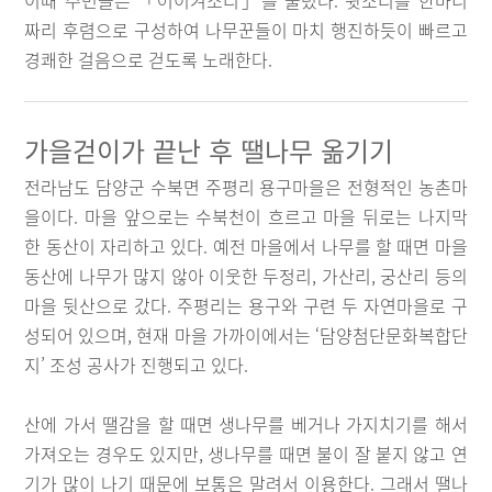
이때 주민들은 「어이겨소리」를 불렀다. 뒷소리를 한마디
짜리 후렴으로 구성하여 나무꾼들이 마치 행진하듯이 빠르고
경쾌한 걸음으로 걷도록 노래한다.
가을걷이가 끝난 후 땔나무 옮기기
전라남도 담양군 수북면 주평리 용구마을은 전형적인 농촌마
을이다. 마을 앞으로는 수북천이 흐르고 마을 뒤로는 나지막
한 동산이 자리하고 있다. 예전 마을에서 나무를 할 때면 마을
동산에 나무가 많지 않아 이웃한 두정리, 가산리, 궁산리 등의
마을 뒷산으로 갔다. 주평리는 용구와 구련 두 자연마을로 구
성되어 있으며, 현재 마을 가까이에서는 ‘담양첨단문화복합단
지’ 조성 공사가 진행되고 있다.
산에 가서 땔감을 할 때면 생나무를 베거나 가지치기를 해서
가져오는 경우도 있지만, 생나무를 때면 불이 잘 붙지 않고 연
기가 많이 나기 때문에 보통은 말려서 이용한다. 그래서 땔나