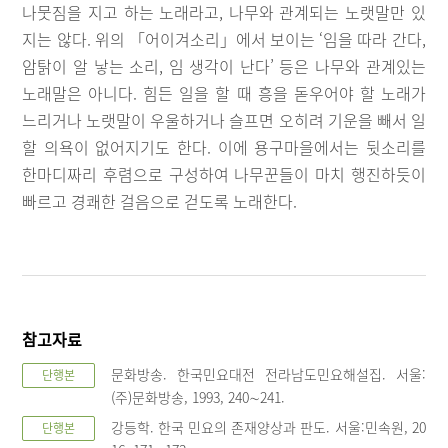
나뭇짐을 지고 하는 노래라고, 나무와 관계되는 노랫말만 있
지는 않다. 위의 「어이겨소리」에서 보이는 ‘임을 따라 간다,
암탉이 알 낳는 소리, 임 생각이 난다’ 등은 나무와 관계있는
노래말은 아니다. 힘든 일을 할 때 흥을 돋우어야 할 노래가
느리거나 노랫말이 우울하거나 슬프면 오히려 기운을 빼서 일
할 의욕이 없어지기도 한다. 이에 용구마을에서는 뒷소리를
한마디짜리 후렴으로 구성하여 나무꾼들이 마치 행진하듯이
빠르고 경쾌한 걸음으로 걷도록 노래한다.
참고자료
문화방송. 한국민요대전 전라남도민요해설집. 서울:
단행본
(주)문화방송, 1993, 240∼241.
강등학. 한국 민요의 존재양상과 판도. 서울:민속원, 20
단행본